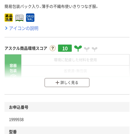
簡易包装パック入り、薄手の不織布使いきりつなぎ服。
アイコンの説明
10
アスクル商品環境スコア
環境に配慮した材料を使用
容器
包装
省資源・無包装
分別・リサイクルしやすい設計
詳しく見る
環境に配慮した材料を使用
商品
お申込番号
本体
省資源・省エネ・節水
1999938
分別・リサイクルしやすい設計
型番