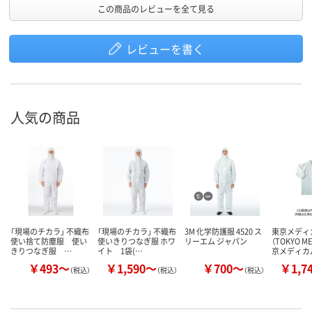
この商品のレビューを全て見る
レビューを書く
人気の商品
「現場のチカラ」 不織布
「現場のチカラ」 不織布
3M 化学防護服 4520 ス
東京メディ
使い捨て防塵服 使い
使いきりつなぎ服 ホワ
リーエム ジャパン
（TOKYO ME
きりつなぎ服 …
イト 1袋(…
京メディカ
￥493～
￥1,590～
￥700～
￥1,7
（税込）
（税込）
（税込）