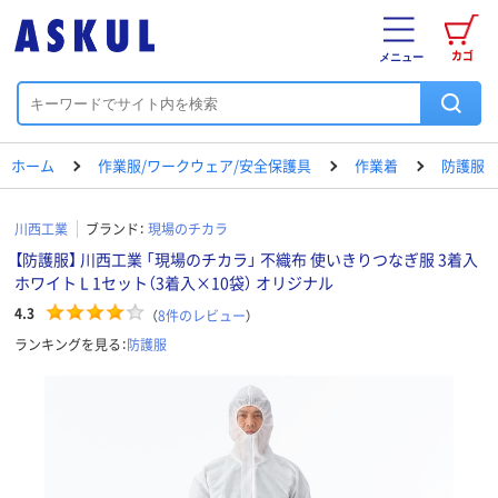
カゴ
メニュー
ホーム
作業服/ワークウェア/安全保護具
作業着
防護服
川西工業
ブランド：
現場のチカラ
【防護服】 川西工業 「現場のチカラ」 不織布 使いきりつなぎ服 3着入
ホワイト L 1セット（3着入×10袋） オリジナル
4.3
（
8
件のレビュー
）
ランキングを見る：
防護服