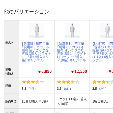
他のバリエーション
商品名
【防護服】 川西工業
【防護服】 川西工業
【防護服】 川
「現場のチカラ」 不
「現場のチカラ」 不
「現場のチカラ
織布 使いきりつな
織布 使いきりつな
織布 使いき
ぎ服 3着入 ホワイト
ぎ服 3着入 ホワイト
ぎ服 3着入 
LL 15着（3着入×5
LL 1セット（3着入
LL 1袋（3着入
袋） オリジナル
×10袋） オリジナル
ジナル
価格
￥6,890
￥12,550
￥1
(税込)
評価
3.5
3.5
3.5
（
8件
）
（
8件
）
（
8件
）
1セット（30着：3着入
15着（3着入×5袋）
1袋（3着入）
販売単位
×10袋）