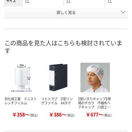
LL
LL
LL
サイズ
お申込番
詳しく見る
AX87028
1999956
1990567
号
あり
あり
あり
在庫
8月11日（火）
8月11日（火）
8月11日（火）
お届け日
この商品を見た人はこちらも検討されていま
す
数量
数量
数量
カゴへ
カゴへ
カ
司化成工業 ミニスト
リヒトラブ D型リン
【使いきりキャップ】現
レッチフィルム
グファイル A4タテ
場のチカラ 不織布ヘ
アキャップ 川西工…
￥358～
￥386～
￥677～
（税込）
（税込）
（税込）