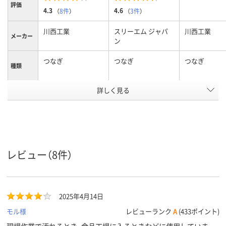
評価
4.3
4.6
（
8件
）
（
3件
）
川西工業
スリーエム ジャパ
川西工業
メーカー
ン
つなぎ
つなぎ
つなぎ
種類
詳しく見る
L
L
M
サイズ
アスクル
商品環境
10
10
スコア
レビュー（8件）
2025年4月14日
モル様
レビューランク
A
(433ポイント)