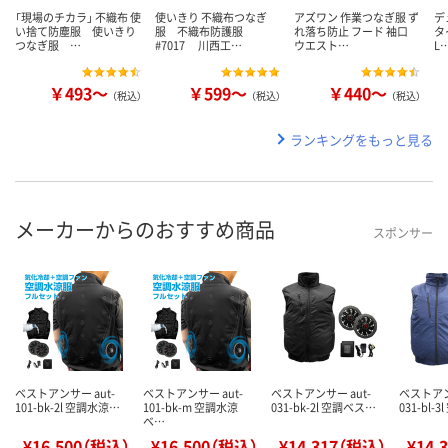
「現場のチカラ」 不織布 使
使いきり 不織布つなぎ
アズワン 作業つなぎ服 ず
デ
い捨て防塵服 使いきり
服 不織布防護服
れ落ち防止 フード 袖口
タ
つなぎ服 …
#7017 川西工…
ウエスト…
L
￥493～
￥599～
￥440～
（税込）
（税込）
（税込）
ランキングをもっと見る
メーカーからのおすすめ商品
スポンサー
ベストアンサー aut-
ベストアンサー aut-
ベストアンサー aut-
ベストアン
101-bk-2l 空調水涼…
101-bk-m 空調水涼
031-bk-2l 空調ベス…
031-bl-
ベ…
¥16,500（税込）
¥16,500（税込）
¥14,317（税込）
¥14,