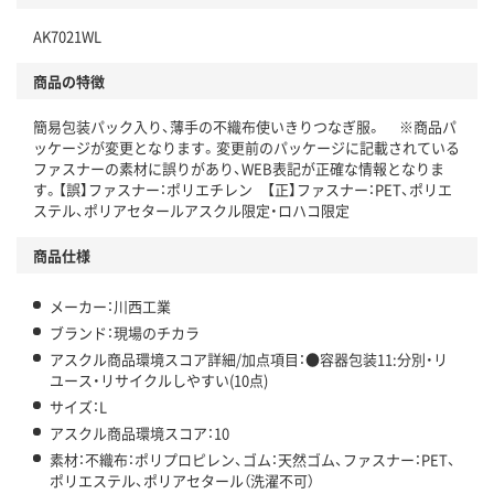
独自の回収スキームがある
仕組
AK7021WL
アスクルで資源循環している
商品の特徴
温室効果ガスなどの削減
簡易包装パック入り、薄手の不織布使いきりつなぎ服。 ※商品パ
この商品の環境配慮ポイントです。下記商品詳細「
ッケージが変更となります。変更前のパッケージに記載されている
アスクル商品環境スコア詳細／加点項目
」で確認できます。
ファスナーの素材に誤りがあり、WEB表記が正確な情報となりま
す。【誤】ファスナー：ポリエチレン 【正】ファスナー：PET、ポリエ
ステル、ポリアセタールアスクル限定・ロハコ限定
商品仕様
メーカー：川西工業
ブランド：現場のチカラ
アスクル商品環境スコア詳細/加点項目：●容器包装11:分別・リ
ユース・リサイクルしやすい(10点)
サイズ：L
アスクル商品環境スコア：10
素材：不織布：ポリプロピレン、ゴム：天然ゴム、ファスナー：PET、
ポリエステル、ポリアセタール（洗濯不可）