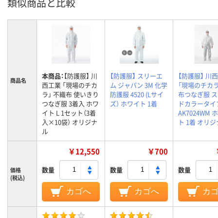
類似商品と比較
本商品：
【防護服】 川
【防護服】 スリーエ
【防護服】 川
商品名
西工業 「現場のチカ
ム ジャパン 3M 化学
「現場のチカ
ラ」 不織布 使いきり
防護服 4520 (Lサイ
布つなぎ服 
つなぎ服 3着入 ホワ
ズ） ホワイト 1着
ドカラータイ
イト L 1セット（3着
AK7024WM 
入×10袋） オリジナ
ト 1着 オリ
ル
￥12,550
￥700
数量
数量
数量
価格
(税込)
カゴへ
カゴへ
カ