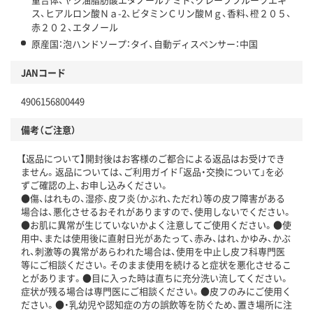
ス、ヒアルロン酸Ｎａ-2、ビタミンＣリン酸Ｍｇ、香料、橙２０５、
赤２０２、エタノール
原産国：泡ハンドソープ：タイ、自動ディスペンサー：中国
JANコード
4906156800449
備考（ご注意）
【返品について】開封後はお客様のご都合による返品はお受けでき
ません。返品については、ご利用ガイド「返品・交換について」を必
ずご確認の上、お申し込みください。
●傷、はれもの、湿疹、皮フ炎（かぶれ、ただれ）等の皮フ障害がある
場合は、悪化させるおそれがありますので、使用しないでください。
●お肌に異常が生じていないかよく注意してご使用ください。●使
用中、または使用後に直射日光があたって、赤み、はれ、かゆみ、かぶ
れ、刺激等の異常があらわれた場合は、使用を中止し皮フ科専門医
等にご相談ください。そのまま使用を続けると症状を悪化させるこ
とがあります。●目に入った時は直ちに充分洗い流してください。
症状が残る場合は専門医にご相談ください。●皮フのみにご使用く
ださい。●・乳幼児や認知症の方の誤飲等を防ぐため、置き場所に注