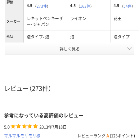
評価
4.5
4.5
4.5
（
273件
）
（
163件
）
（
54件
）
レキットベンキーザ
ライオン
花王
メーカー
ー・ジャパン
泡タイプ、泡
泡
泡タイプ
形状
アスクル
詳しく見る
商品環境
スコア
レビュー（273件）
参考になっている高評価のレビュー
5.0
2013年7月18日
マルマルモリモリ様
レビューランク
A
(123ポイント)