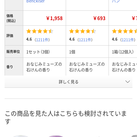
Benckiser
パン
価格
￥1,958
￥693
￥7
(税込)
評価
4.6
4.6
4.6
（
1211件
）
（
1211件
）
（
1211件
）
1セット（3個）
1個
1箱（12個入）
販売単位
おなじみミューズの
おなじみミューズの
おなじみミュ
香り
石けんの香り
石けんの香り
石けんの香り
本体/詰め
詳しく見る
詰め替え
詰め替え
詰め替え
替え
お申込番
N859125
3452183
3452192
号
この商品を見た人はこちらも検討されていま
あり
あり
あり
在庫
す
8月7日（金）
8月7日（金）
8月7日（金）
お届け日