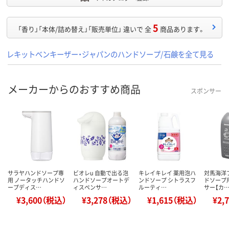
5
「香り」「本体/詰め替え」「販売単位」 違いで 全
商品あります。
レキットベンキーザー・ジャパンのハンドソープ/石鹸を全て見る
メーカーからのおすすめ商品
スポンサー
サラヤハンドソープ専
ビオレu 自動で出る泡
キレイキレイ 薬用泡ハ
対馬海洋
用 ノータッチハンドソ
ハンドソープオートデ
ンドソープ シトラスフ
ドソープ
ープディス…
ィスペンサ…
ルーティ…
サー【カ
¥3,600（税込）
¥3,278（税込）
¥1,615（税込）
¥2,