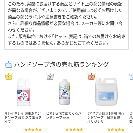
このため、実際にお届けする商品とサイト上の商品情報の表記
が異なる場合がございますので、ご使用前には必ずお届けした
商品の商品ラベルや注意書きをご確認ください。
さらに詳細な商品情報が必要な場合は、メーカー等にお問い合
わせください。
また、販売単位における「セット」表記は、箱でのお届けをお約束
するものではありません。あらかじめご了承ください。
ハンドソープ泡の売れ筋ランキング
キレイキレイ 薬用泡ハン
ビオレu 泡で出てくるハ
【アスクル限定】薬用 泡ハ
セ
ドソープ 殺菌 泡で出るタ
ンドソープ 花王
ンドソープ 日本石鹸
泡
イプ
オリジナル
脂