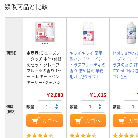
類似商品と比較
本商品：
ミューズノ
キレイキレイ 薬用
ビオレu 泡ハ
商品名
ータッチ 本体+付替
泡ハンドソープ シ
ープ マイル
えセット グレープ
トラスフルーティの
ラスの香り 
フルーツの香り 1セ
香り 詰め替え 業務
770mL 1個【
ット レキットベン
用2L【泡タイプ】
プ】花王
キーザー・ジャパン
￥2,080
￥1,615
数量
数量
数量
価格
(税込)
カゴへ
カゴへ
カ