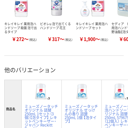
キレイキレイ 薬用泡ハ
ビオレu 泡で出てくる
キレイキレイ 薬用泡ハ
セディア 
ンドソープ 殺菌 泡で出
ハンドソープ 花王
ンドソープ セット
用泡ハンド
るタイプ
野油脂【泡
￥272～
￥317～
￥1,900～
￥6
（税込）
（税込）
（税込）
他のバリエーション
ミューズノータッチ
ミューズノータッチ
ミューズノー
商品名
オリジナル 詰替
オリジナル せっけ
泡ハンドソー
250mL 1セット（3
んの香り 詰替
リジナル 詰替
個）【泡タイプ】 レキ
250mL 1個 【泡タイ
250mL 57967
ットベンキーザー・
プ】
（12個入） レ
ジャパン Reckitt
ベンキーザー