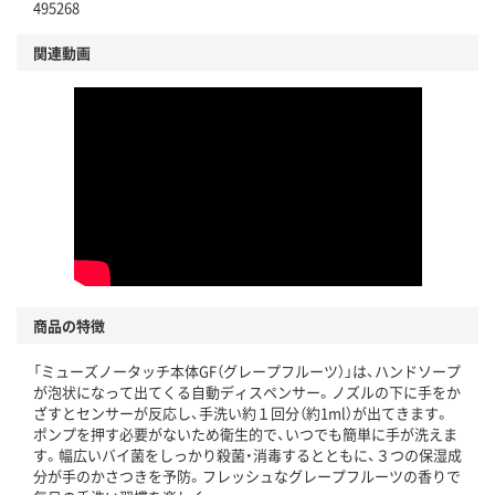
495268
関連動画
商品の特徴
「ミューズノータッチ本体GF（グレープフルーツ）」は、ハンドソープ
が泡状になって出てくる自動ディスペンサー。ノズルの下に手をか
ざすとセンサーが反応し、手洗い約１回分（約1ml）が出てきます。
ポンプを押す必要がないため衛生的で、いつでも簡単に手が洗えま
す。幅広いバイ菌をしっかり殺菌・消毒するとともに、３つの保湿成
分が手のかさつきを予防。フレッシュなグレープフルーツの香りで