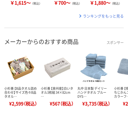
￥1,615～
￥700～
￥1,880～
（税込）
（税込）
（税込）
ランキングをもっと見る
メーカーからのおすすめ商品
スポンサー
小杉善 【B品タオル詰め
小杉善 【泉州産】白いタ
丸中 日本製 デイリー
小杉善 【
合わせ】サイズ色々B品
オル3枚組 34×82cm
ハンドタオル ブルー
ちじかん
タオル…
…
DYS…
カラーフ
¥2,599（税込）
¥567（税込）
¥3,735（税込）
¥