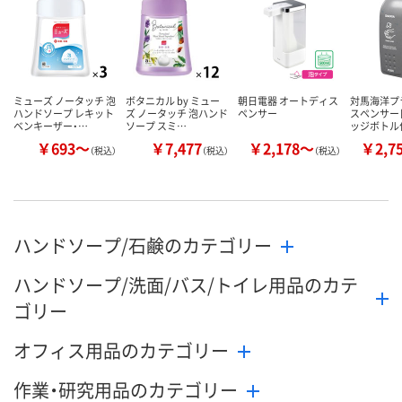
数量
数量
数量
カゴへ
カゴへ
カ
ミューズ ノータッチ 泡
ボタニカル by ミュー
朝日電器 オートディス
対馬海洋プ
ハンドソープ レキット
ズ ノータッチ 泡ハンド
ペンサー
スペンサー
ベンキーザー・…
ソープ スミ…
ッジボトル
￥693～
￥7,477
￥2,178～
￥2,7
（税込）
（税込）
（税込）
ハンドソープ/石鹸のカテゴリー
ハンドソープ/洗面/バス/トイレ用品のカテ
ゴリー
オフィス用品のカテゴリー
作業・研究用品のカテゴリー