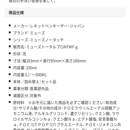
毎日の手洗い習慣を楽しく。
商品仕様
メーカー：レキットベンキーザー・ジャパン
ブランド：ミューズ
シリーズ：ミューズノータッチ
販売名：ミューズトータルプロNTMF-g
形状：泡
寸法：幅183mm×奥行95mm×高さ188mm
内容量：250ml
内容量（L）：～500ML
本体／詰め替え：セット品
薬事分類：医薬部外品
滅菌区分：対象外
原材料 ※お手元に届いた商品を必ずご確認ください：有効成
分：サリチル酸/その他の成分：ＰＯＥラウリルエーテル硫酸アン
モニウム液、アルキルグリコシド、濃グリセリン、クエン酸、ラウ
ロイルサルコシンＮａ、クエン酸Ｎａ、エデト酸塩、安息香酸Ｎ
ａ、ＰＯＥ（17）ＰＯＰ（17）ブチルエーテル、ＰＯＥ・ジメチコン共
重合体、ヤシ油脂肪酸エタノールアミド、グレープフルーツエキ