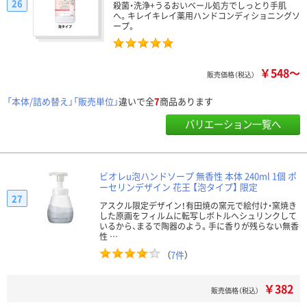
26
殺菌・洗浄+うるおいベール処方でしっとり手肌
へ。キレイキレイ薬用ハンドコンディショニングソ
ープ。
￥548～
販売価格（税込）
「本体/詰め替え」「販売単位」
違いで全
7
商品あります
バリエーション一覧へ
ビオレu泡ハンドソープ 無香性 本体 240ml 1個 ポ
ーセリンデザイン 花王 【泡タイプ】 限定
27
アスクル限定デザイン！有田焼の窯元で絵付け・窯焼き
した原画をフィルムに転写しボトルへシュリンクして
いるから、まるで陶器のよう。手に香りが残らない無香
性 …
（
7件
）
￥382
販売価格（税込）