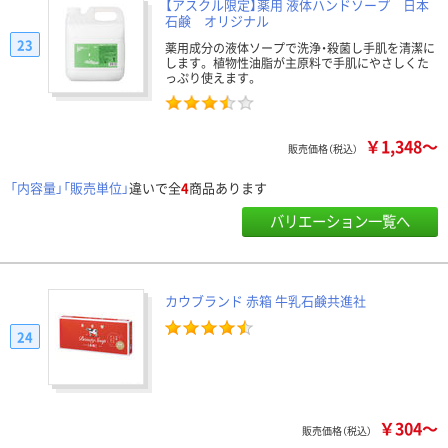
【アスクル限定】薬用 液体ハンドソープ 日本
石鹸 オリジナル
23
薬用成分の液体ソープで洗浄・殺菌し手肌を清潔に
します。 植物性油脂が主原料で手肌にやさしくた
っぷり使えます。
￥1,348～
販売価格（税込）
「内容量」「販売単位」
違いで全
4
商品あります
バリエーション一覧へ
カウブランド 赤箱 牛乳石鹸共進社
24
￥304～
販売価格（税込）