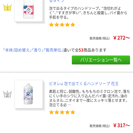
るタイプ
泡で出るタイプのハンドソープ。“泡切れがよ
く”、“すすぎが早い”、きちんと殺菌し、バイ菌から
手肌を守る。
￥272～
販売価格（税込）
「本体/詰め替え」「香り」「販売単位」
違いで全
53
商品あります
バリエーション一覧へ
ビオレu 泡で出てくるハンドソープ 花王
素肌と同じ、弱酸性。もちもちのミクロン泡で、落ち
にくい手のシワに入り込んだバイ菌・泥汚れ、油の
ヌルヌル、ニオイまで一度にスッキリ落とせます。
泡立てる必 …
￥317～
販売価格（税込）