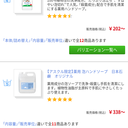
100％植物性の洗浄成分。“たっぷり泡立ち”、“すば
やい泡切れ”で人気。「殺菌成分」配合で手肌を清潔
にする薬用ハンドソープ。
￥202～
販売価格（税込）
「本体/詰め替え」「内容量」「販売単位」
違いで全
12
商品あります
バリエーション一覧へ
【アスクル限定】薬用 泡ハンドソープ 日本石
鹸 オリジナル
薬用成分の泡ソープで洗浄・殺菌し手肌を清潔にし
ます。 植物性油脂が主原料で手肌にやさしくたっ
ぷり使えます。
￥338～
販売価格（税込）
「内容量」「販売単位」
違いで全
11
商品あります