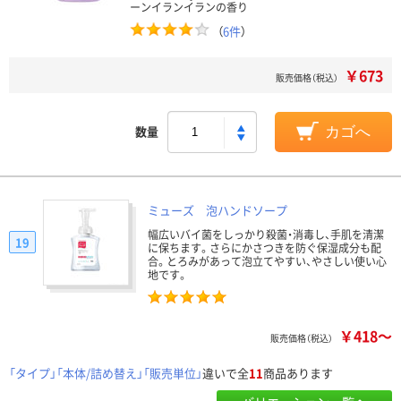
ーンイランイランの香り
（
6件
）
￥673
販売価格（税込）
数量
カゴへ
ミューズ 泡ハンドソープ
幅広いバイ菌をしっかり殺菌・消毒し、手肌を清潔
19
に保ちます。さらにかさつきを防ぐ保湿成分も配
合。とろみがあって泡立てやすい、やさしい使い心
地です。
￥418～
販売価格（税込）
「タイプ」「本体/詰め替え」「販売単位」
違いで全
11
商品あります