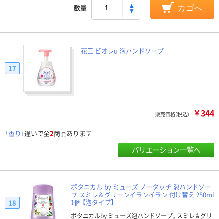
数量
カゴへ
花王 ビオレu 泡ハンドソープ
17
￥344
販売価格（税込）
「香り」
違いで全
2
商品あります
バリエーション一覧へ
ボタニカル by ミューズ ノータッチ 泡ハンドソー
プ スミレ＆グリーンイランイラン 付け替え 250ml
1個 【泡タイプ】
18
ボタニカルby ミューズ泡ハンドソープ。スミレ＆グリ