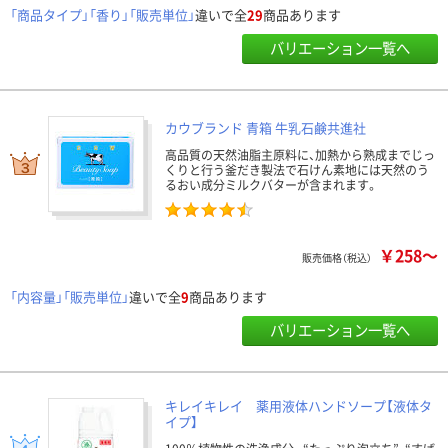
「商品タイプ」「香り」「販売単位」
違いで全
29
商品あります
バリエーション一覧へ
カウブランド 青箱 牛乳石鹸共進社
高品質の天然油脂主原料に、加熱から熟成までじっ
くりと行う釜だき製法で石けん素地には天然のう
るおい成分ミルクバターが含まれます。
￥258～
販売価格（税込）
「内容量」「販売単位」
違いで全
9
商品あります
バリエーション一覧へ
キレイキレイ 薬用液体ハンドソープ【液体タ
イプ】