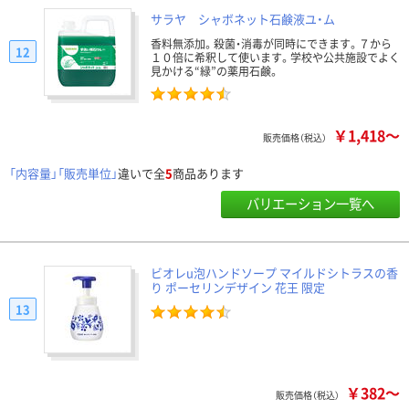
サラヤ シャボネット石鹸液ユ・ム
香料無添加。殺菌・消毒が同時にできます。７から
12
１０倍に希釈して使います。学校や公共施設でよく
見かける“緑”の薬用石鹸。
￥1,418～
販売価格（税込）
「内容量」「販売単位」
違いで全
5
商品あります
バリエーション一覧へ
ビオレu泡ハンドソープ マイルドシトラスの香
り ポーセリンデザイン 花王 限定
13
￥382～
販売価格（税込）