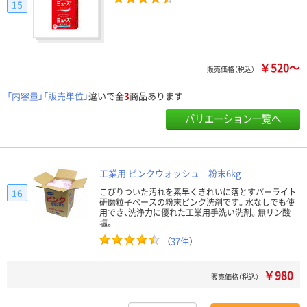
15
￥520～
販売価格（税込）
「内容量」「販売単位」
違いで全
3
商品あります
バリエーション一覧へ
工業用 ピンクウォッシュ 粉末6kg
こびりついた汚れを素早くきれいに落とすパーライト
16
研磨粒子ベースの粉末ピンク洗剤です。水なしでも使
用でき、洗浄力に優れた工業用手洗い洗剤。無リン酸
塩。
（
37件
）
￥980
販売価格（税込）