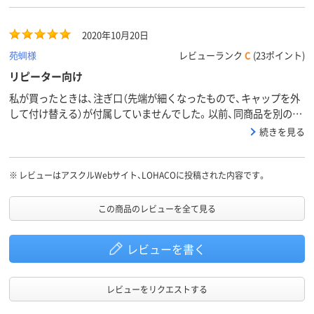
2020年10月20日
苑蜩様
レビューランク
C
(23ポイント)
リピーター向け
私が買ったときは、注ぎ口（先端が細くなったもので、キャップを外
して付け替える）が付属していませんでした。以前、同商品を別のシ
ョップで買ったときについてきたものが手元にあったので、それを
続きを見る
使用しました。リピーターさん向けですね。ほのかな天然の香りは
言うことなしの満点です。「香りはあったほうがいいけど強すぎる
とダメ」というワガママさんにとっては最高の商品。同じサラヤさ
※
レビューはアスクルWebサイト、LOHACOに投稿された内容です。
んのシャボグリーンよりも香りが穏やかですね。
この商品のレビューを全て見る
レビューを書く
レビューをリクエストする