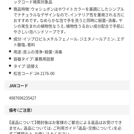
ックコード検索対象品
商品特徴：ウォシュボンはホワイトカラーを基調にしたシンプル
でナチュラルなデザインなので、インテリア性を重視される方に
おすすめです。なめらかな泡で手を洗うと同時に殺菌・消毒。ヤ
シの実生まれの植物性なうえ、植物性うるおい成分配合で手肌に
やさしい泡ハンドソープです。
成分：イソプロピルメチルフェノール、ジエタノールアミン、エデ
ト酸塩、香料
用途：皮ふの清浄・殺菌・消毒
容器タイプ：業務用詰替
タイプ：詰替え
松吉コード：24-2176-00
JANコード
4987696235427
備考（ご注意）
【返品について】開封後はお客様のご都合による返品はお受けでき
ません。返品については、ご利用ガイド「返品・交換について」を必
ずご確認の上、お申し込みください。