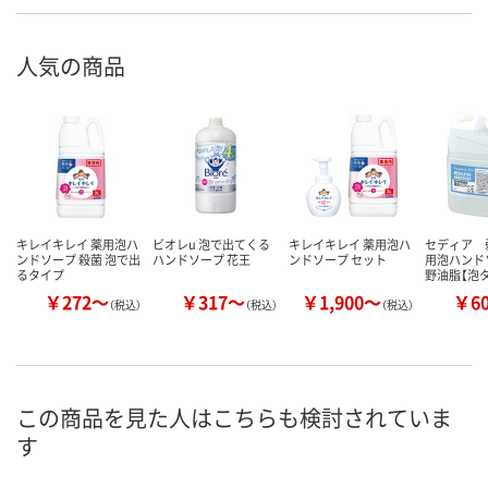
人気の商品
キレイキレイ 薬用泡ハ
ビオレu 泡で出てくる
キレイキレイ 薬用泡ハ
セディア 
ンドソープ 殺菌 泡で出
ハンドソープ 花王
ンドソープ セット
用泡ハンド
るタイプ
野油脂【泡
￥272～
￥317～
￥1,900～
￥6
（税込）
（税込）
（税込）
この商品を見た人はこちらも検討されていま
す