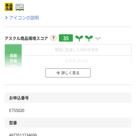
アイコンの説明
35
アスクル商品環境スコア
環境に配慮した材料を使用
容器
包装
省資源・無包装
分別・リサイクルしやすい設計
詳しく見る
環境に配慮した材料を使用
商品
お申込番号
本体
省資源・省エネ・節水
E755020
分別・リサイクルしやすい設計
型番
独自の回収スキームがある
4973512234699