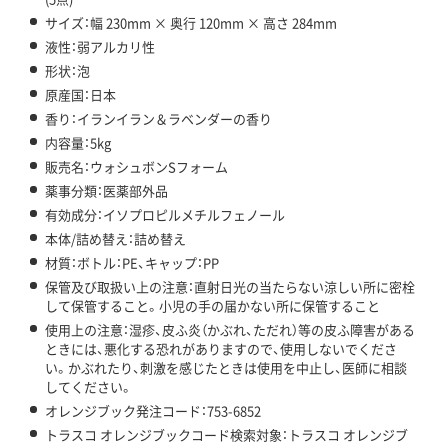
サイズ：幅 230mm × 奥行 120mm × 高さ 284mm
液性：弱アルカリ性
形状：泡
原産国：日本
香り：イランイラン＆ラベンダーの香り
内容量：5kg
販売名：ウォシュボンSフォーム
薬事分類：医薬部外品
有効成分：イソプロピルメチルフェノール
本体/詰め替え：詰め替え
材質：ボトル：PE、キャップ：PP
保管及び取扱い上の注意：直射日光の当たらない涼しい所に密栓
して保管すること。小児の手の届かない所に保管すること
使用上の注意：湿疹、皮ふ炎（かぶれ、ただれ）等の皮ふ障害がある
ときには、悪化する恐れがありますので、使用しないでくださ
い。かぶれたり、刺激を感じたときは使用を中止し、医師に相談
してください。
オレンジブック発注コード：753-6852
トラスコ オレンジブックコード検索対象：トラスコ オレンジブ