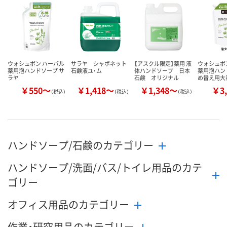
ウォシュボン ハーバル
サラヤ シャボネット
【アスクル限定】薬用 液
ウォシュボ
薬用泡ハンドソープ サ
石鹸液ユ・ム
体ハンドソープ 日本
薬用泡ハン
ラヤ
石鹸 オリジナル
め替え用大
￥550～
￥1,418～
￥1,348～
￥3,
（税込）
（税込）
（税込）
ハンドソープ/石鹸のカテゴリー
ハンドソープ/洗面/バス/トイレ用品のカテ
ゴリー
オフィス用品のカテゴリー
作業・研究用品のカテゴリー