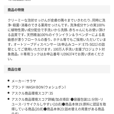
仕組
アスクルで資源循環している
商品の特徴
温室効果ガスなどの削減
クリーミーな泡状せっけんが皮膚の隅々までいきわたり、同時に洗
この商品の環境配慮ポイントです。下記商品詳細「
浄・殺菌・消毒のできる薬用せっけんです。洗浄成分ヤシの実100％
アスクル商品環境スコア詳細／加点項目
」で確認できます。
に植物性潤い成分配合で手洗いから洗顔、赤ちゃんにもお使い頂け
る品質です。天然精油100％のイランイラン＆ラベンダーによる高
級感が漂うフローラルの香り。ホテル等でもご採用いただいていま
す。オートソープディスペンサー（お申込みコード：E75-5021）の詰
替としてご使用いただけます。100万人手洗い支援プロジェクト対
象商品。※専用コックはお申込番号：U396374でお買い求めくださ
い。
商品仕様
メーカー：サラヤ
ブランド：WASH BON（ウォシュボン）
アスクル商品環境スコア：35
アスクル商品環境スコア詳細/加点項目：●容器包装11:分別・リ
ユース・リサイクルしやすい(10点)●商品本体19:原料に認証を取
得している商品(20点)●商品本体23:詰め替えの用意がある商品
(5点)