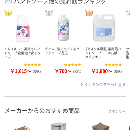
ハンドソープ泡の売れ筋ランキング
キレイキレイ 薬用泡ハン
ビオレu 泡で出てくるハ
【アスクル限定】薬用 泡ハ
セ
ドソープ 殺菌 泡で出るタ
ンドソープ 花王
ンドソープ 日本石鹸
泡
イプ
オリジナル
脂
￥1,615～
￥700～
￥1,880～
（税込）
（税込）
（税込）
ランキングをもっと見る
メーカーからのおすすめ商品
スポンサー