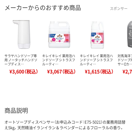
メーカーからのおすすめ商品
スポンサー
サラヤハンドソープ専
キレイキレイ 薬用泡ハ
キレイキレイ 薬用泡ハ
対馬海洋
用 ノータッチハンドソ
ンドソープ シトラスフ
ンドソープ シトラスフ
ドソープ
ープディス…
ルーティ…
ルーティ…
サー【カ
¥3,600（税込）
¥3,067（税込）
¥1,615（税込）
¥2,
商品説明
オートソープディスペンサー（お申込みコード：E75-5021）の業務用詰替
え5kg。天然精油イランイラン＆ラベンダーによるフローラルの香り。