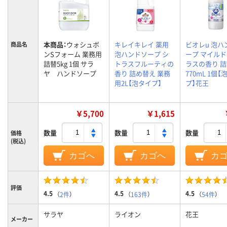
本商品：
ウォシュボ
キレイキレイ 薬用
ビオレu 泡ハ
商品名
ンSフォーム 業務用
泡ハンドソープ シ
ープ マイル
詰替5kg 1個 サラ
トラスフルーティの
ラスの香り 
ヤ ハンドソープ
香り 詰め替え 業務
770mL 1個【
用2L【泡タイプ】
プ】花王
￥5,700
￥1,615
数量
数量
数量
価格
(税込)
カゴへ
カゴへ
カ
評価
4.5
4.5
4.5
（
2件
）
（
163件
）
（
54件
）
サラヤ
ライオン
花王
メーカー