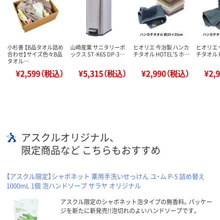
小杉善 【B品タオル詰め
山崎産業 サニタリーボ
ヒオリエ 今治製 ハンカ
ヒオリエ 
合わせ】サイズ色々B品
ックス ST-K6S DP-3…
チタオル HOTEL'S ホ…
チタオル H
タオル…
¥2,599（税込）
¥5,315（税込）
¥2,990（税込）
¥2,
アスクルオリジナル、
限定商品など こちらもおすすめ
【アスクル限定】シャボネット 薬用手洗いせっけん ユ・ム P-5 詰め替え
1000mL 1個 泡ハンドソープ サラヤ オリジナル
アスクル限定のシャボネット泡タイプの無香料。パッケー
ジを新たに新発売!!泡切れのよいハンドソープです。