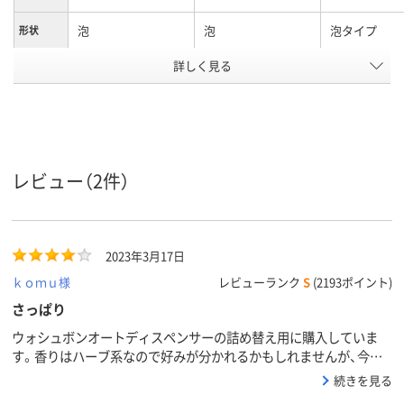
泡
泡
泡タイプ
形状
詳しく見る
弱アルカリ性
弱アルカリ性
液性
アスクル
商品環境
35
スコア
レビュー（2件）
2023年3月17日
ｋｏｍｕ様
レビューランク
S
(2193ポイント)
さっぱり
ウォシュボンオートディスペンサーの詰め替え用に購入していま
す。香りはハーブ系なので好みが分かれるかもしれませんが、今の
ところ男性社員さんからも苦情は出ていません。さっぱり洗えると
続きを見る
思います。詰め替え時、液だれしてしまいます。