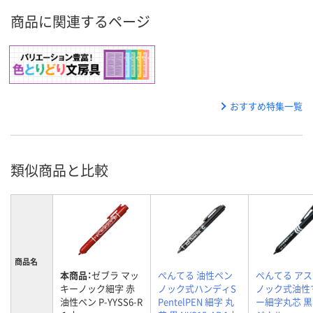
商品に関連するページ
おすすめ特集一覧
類似商品と比較
商品名
本商品：
ゼブラ マッ
ぺんてる 油性ペン
ぺんてる ア
キーノック細字 赤
ノック式ハンディS
ノック式油性
油性ペン P-YYSS6-R
PentelPEN 細字 丸
ー細字丸芯 黒