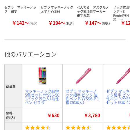
ゼブラ マッキーノッ
ゼブラ マッキーノック
ぺんてる アスクルノ
ノック式油
ク 細字
太字 P-YYSB6
ック式油性マーカー
ンディS
細字丸芯
PentelP
芯 …
￥142～
￥194～
￥147～
￥1
（税込）
（税込）
（税込）
他のバリエーション
商品名
マッキーノック細字
ゼブラ マッキーノ
ゼブラ マッ
5色セット YYSS6-5C
ック細字 ピンク 油
ック細字 ピン
1パック（5色入）油性
性ペン P-YYSS6-P 1
性ペン P-YYSS
ペン ゼブラ
箱（30本入）
セット（5本：1
価格
￥630
￥3,780
(税込)