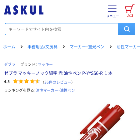
カゴ
メニュー
ホーム
事務用品/文房具
マーカー・蛍光ペン
油性マーカー
ゼブラ
ブランド：
マッキー
ゼブラ マッキーノック細字 赤 油性ペン P-YYSS6-R １本
4.5
（
36
件のレビュー
）
ランキングを見る：
油性マーカー・油性ペン