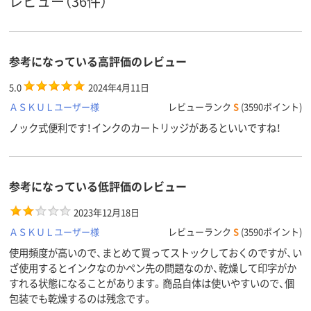
レビュー（36件）
シングル
シングル
シングル
形状
14g
9g
質量
参考になっている高評価のレビュー
アスクル
商品環境
20
35
80
スコア
5.0
2024年4月11日
ＡＳＫＵＬユーザー様
レビューランク
S
(3590ポイント)
ノック式便利です！インクのカートリッジがあるといいですね！
参考になっている低評価のレビュー
2023年12月18日
ＡＳＫＵＬユーザー様
レビューランク
S
(3590ポイント)
使用頻度が高いので、まとめて買ってストックしておくのですが、い
ざ使用するとインクなのかペン先の問題なのか、乾燥して印字がか
すれる状態になることがあります。商品自体は使いやすいので、個
包装でも乾燥するのは残念です。