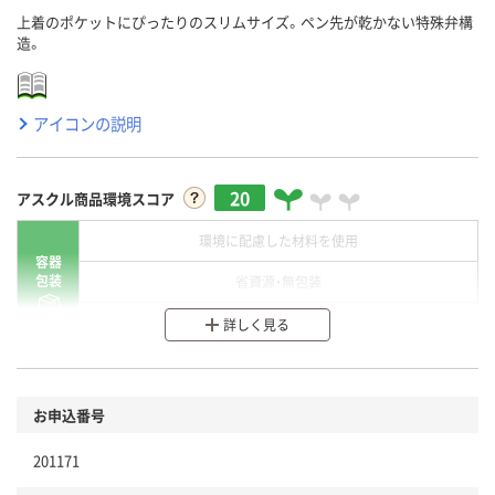
上着のポケットにぴったりのスリムサイズ。ペン先が乾かない特殊弁構
造。
アイコンの説明
20
アスクル商品環境スコア
環境に配慮した材料を使用
容器
包装
省資源・無包装
分別・リサイクルしやすい設計
詳しく見る
環境に配慮した材料を使用
商品
お申込番号
本体
省資源・省エネ・節水
201171
分別・リサイクルしやすい設計