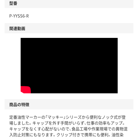
型番
独自の回収スキームがある
仕組
P-YYSS6-R
アスクルで資源循環している
関連動画
温室効果ガスなどの削減
この商品の環境配慮ポイントです。下記商品詳細「
アスクル商品環境スコア詳細／加点項目
」で確認できます。
商品の特徴
定番油性マーカーの「マッキー」シリーズから便利なノック式が登
場しました。キャップを外す手間がいらず、仕事の効率もアップ。
キャップをなくす心配がないので、食品工場や作業現場での異物混
入防止対策にもなります。クリップ付きで携帯にも便利。油性染