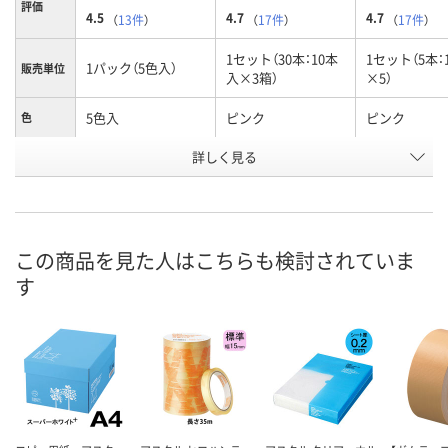
評価
4.5
4.7
4.7
（
13件
）
（
17件
）
（
17件
）
1セット（30本：10本
1セット（5本：
1パック（5色入）
販売単位
入×3箱）
×5）
5色入
ピンク
ピンク
色
お申込番
詳しく見る
8458671
606615
8241593
号
入荷待ち
4点
あり
在庫
2026年9月上旬
8月7日（金）
8月7日（金）
お届け日
この商品を見た人はこちらも検討されていま
す
数量
数量
数量
カゴへ
カゴへ
カ