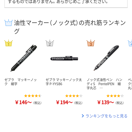
するものではありません。あらかじめご了承ください。
油性マーカー（ノック式）の売れ筋ランキン
グ
ゼブラ マッキーノッ
ゼブラ マッキーノック太
ノック式油性ペン ハン
ぺ
ク 細字
字 P-YYSB6
ディS PentelPEN 細
ク
字丸芯 …
丸
￥146～
￥194～
￥139～
（税込）
（税込）
（税込）
ランキングをもっと見る