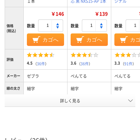
１本
芯 黒 NXS15-AP 1本
ジナル
￥146
￥139
数量
数量
数量
価格
(税込)
カゴへ
カゴへ
カ
評価
4.5
3.6
3.3
（
36件
）
（
36件
）
（
91件
）
ゼブラ
ぺんてる
ぺんてる
メーカー
細字
細字
細字
線の太さ
詳しく見る
赤
インク色
ノック式
ノック式
ノック式
タイプ
油性染料インク
アルコール系油性染
アルコール系
インク種
類
料
料