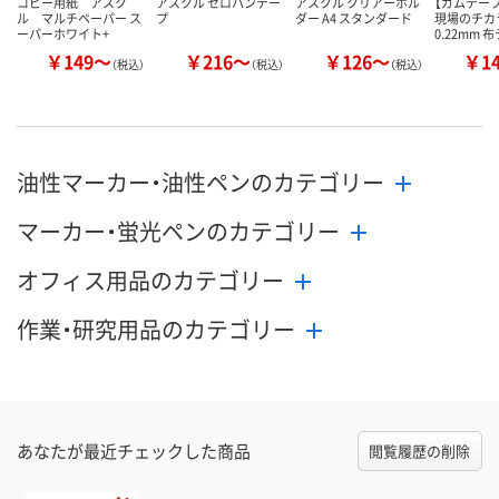
コピー用紙 アスク
アスクル セロハンテー
アスクル クリアーホル
【ガムテー
ル マルチペーパー ス
プ
ダー A4 スタンダード
現場のチカ
ーパーホワイト+
0.22mm 
￥149～
￥216～
￥126～
￥1
（税込）
（税込）
（税込）
油性マーカー・油性ペンのカテゴリー
マーカー・蛍光ペンのカテゴリー
オフィス用品のカテゴリー
作業・研究用品のカテゴリー
あなたが最近チェックした商品
閲覧履歴の削除