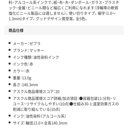
料・アルコール系インクで、紙・布・木・ダンボール・ガラス・プラスチ
ック・金属・ビニール類など幅広くご利用になれます（浮輪等の軟質
塩化ビニール製品には適しません）。使い切りタイプ。細字（1.0～
1.3mm)タイプ。グッドデザイン賞受賞。全5色。
商品仕様
メーカー：ゼブラ
ブランド：マッキー
インク種類：油性染料インク
インク色：赤
カラー：赤
重量：13.0g
長さ：140.3mm
アスクル商品環境スコア：20
アスクル商品環境スコア詳細/加点項目：●容器包装11:分別・リ
ユース・リサイクルしやすい(10点)●仕組み30-1:温室効果ガスの
削減に取り組んでいる(10点)
インク：油性染料（アルコール系）
サイズ：軸径13.0×全長140.3mm