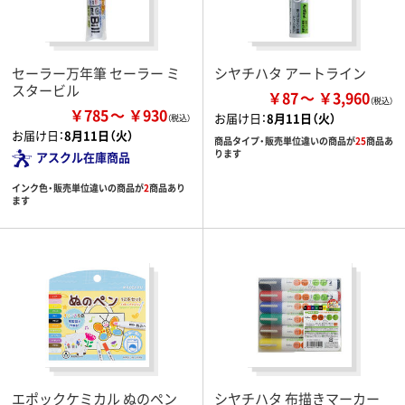
セーラー万年筆 セーラー ミ
シヤチハタ アートライン
スタービル
￥87
￥3,960
￥785
￥930
お届け日：
8月11日（火）
お届け日：
8月11日（火）
商品タイプ・販売単位違いの商品が
25
商品あ
ります
アスクル在庫商品
インク色・販売単位違いの商品が
2
商品あり
ます
エポックケミカル ぬのペン
シヤチハタ 布描きマーカー