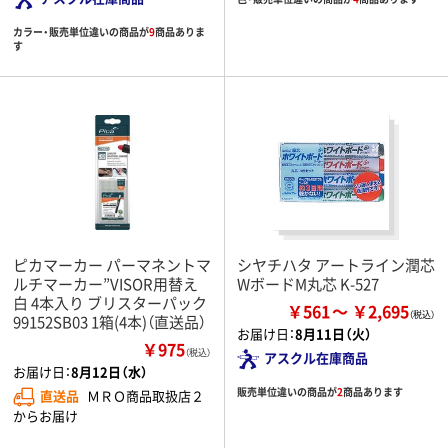
カラー・販売単位違いの商品が
9
商品ありま
す
ピカマーカー パーマネントマ
シヤチハタ アートライン潤芯
ルチマーカー”VISOR用替え
WボードM丸芯 K-527
白 4本入り ブリスターパック
￥561
￥2,695
99152SB03 1箱(4本)（直送品）
お届け日：
8月11日（火）
￥975
（税込）
アスクル在庫商品
お届け日：
8月12日（水）
販売単位違いの商品が
2
商品あります
直送品
ＭＲＯ商品取扱店２
からお届け