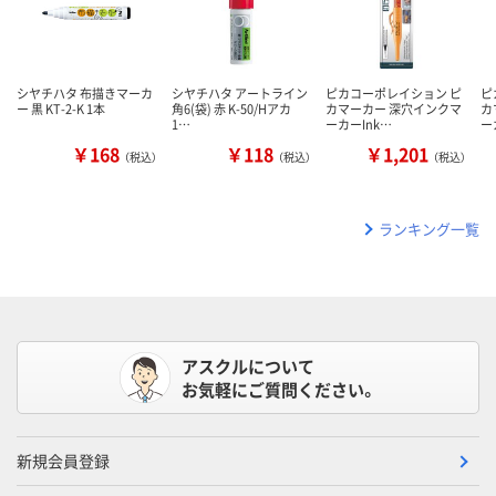
シヤチハタ 布描きマーカ
シヤチハタ アートライン
ピカコーポレイション ピ
ピ
ー 黒 KT-2-K 1本
角6(袋) 赤 K-50/Hアカ
カマーカー 深穴インクマ
カ
1…
ーカーInk…
ー
￥168
￥118
￥1,201
（税込）
（税込）
（税込）
ランキング一覧
アスクルについて
お気軽にご質問ください。
新規会員登録