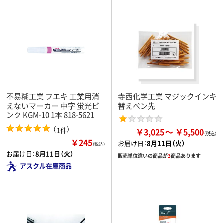
不易糊工業 フエキ 工業用消
寺西化学工業 マジックインキ
えないマーカー 中字 蛍光ピ
替えペン先
ンク KGM-10 1本 818-5621
（
）
1件
￥3,025
￥5,500
￥245
お届け日：
8月11日（火）
（税込）
お届け日：
8月11日（火）
販売単位違いの商品が
3
商品あります
アスクル在庫商品