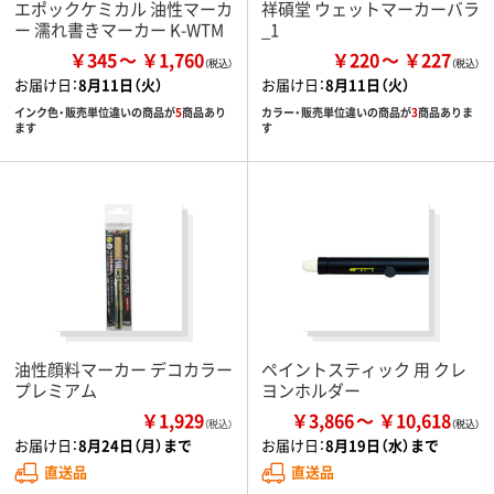
エポックケミカル 油性マーカ
祥碩堂 ウェットマーカーバラ
ー 濡れ書きマーカー K-WTM
_1
￥345
￥1,760
￥220
￥227
お届け日：
8月11日（火）
お届け日：
8月11日（火）
インク色・販売単位違いの商品が
5
商品あり
カラー・販売単位違いの商品が
3
商品ありま
ます
す
油性顔料マーカー デコカラー
ペイントスティック 用 クレ
プレミアム
ヨンホルダー
￥1,929
￥3,866
￥10,618
（税込）
お届け日：
8月24日（月）まで
お届け日：
8月19日（水）まで
直送品
直送品