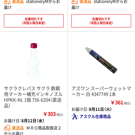
直送品
stationeryMからお
直送品
stationeryMからお
届け
届け
在庫切れです
在庫切れです
（次回入荷日未定）
（次回入荷日未定）
サクラクレパス サクラ 鉄鋼
アズワン スーパーウェットマ
用マーカー補充インキノズル
ーカー 白 4347749 1本
HPKK-NL 1個 756-6204（直送
￥361
（税込）
品）
お届け日：
8月11日（火）
￥303
（税込）
アスクル在庫商品
お届け日：
8月12日（水）
直送品
ＭＲＯ商品取扱店２
からお届け