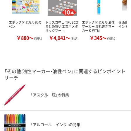
エポックケミカル ぬの
トラスコ中山 TRUSCO
エポックケミカル 油性
寺西化学
ペン
まとめ買い 工業用メタ
マーカー 濡れ書きマー
インキ 
リックマー…
カー K-WTM
￥880～
￥4,041～
￥345～
￥
（税込）
（税込）
（税込）
「その他 油性マーカー・油性ペン」に関連するピンポイント
サーチ
「アスクル 瓶」の特集
「アルコール インク」の特集