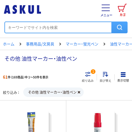
カゴ
メニュー
ホーム
事務用品/文房具
マーカー・蛍光ペン
油性マーカー
その他 油性マーカー・油性ペン
1
61
件（169商品）中 1～50件を表示
表示切替
絞り込み
並び替え
その他 油性マーカー・油性ペン
絞り込み