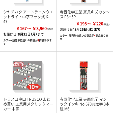
シヤチハタ アートラインウエ
寺西化学工業 家具キズカク～
ットライト中字フック式 K-
ス FSH5P
47
￥198
￥220
￥167
￥3,960
お届け日：
8月26日（水）まで
お届け日：
8月31日（月）まで
カラー・販売単位違いの商品が
4
商品ありま
す
カラー・販売単位違いの商品が
2
商品ありま
す
トラスコ中山 TRUSCO まと
寺西化学工業 寺西化学 マジ
め買い 工業用メタリックマー
ックインキ No.670丸太字 3本
カー 中字
組 M6