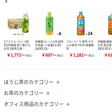
す
数量
数量
数量
カゴへ
カゴへ
カ
【アスクル・ロハコ限
伊藤園 おーいお茶 緑茶
コカ・コーラ 麦茶 やか
伊藤園 健
定】伊藤園 香り豊かな
中容量・小容量【お茶】
んの麦茶 FROM 爽健美
ぎ茶 黒豆麦
お茶 【緑茶】【麦…
【緑茶】【会…
茶
【黒豆茶】【
￥1,772～
￥607～
￥1,282～
￥6
（税込）
（税込）
（税込）
ほうじ茶のカテゴリー
お茶のカテゴリー
オフィス用品のカテゴリー