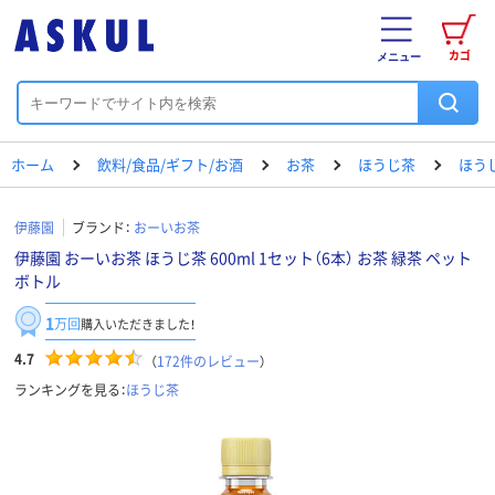
カゴ
メニュー
ホーム
飲料/食品/ギフト/お酒
お茶
ほうじ茶
ほう
伊藤園
ブランド：
おーいお茶
伊藤園 おーいお茶 ほうじ茶 600ml 1セット（6本） お茶 緑茶 ペット
ボトル
1
万回
購入いただきました！
4.7
（
172
件のレビュー
）
ランキングを見る：
ほうじ茶