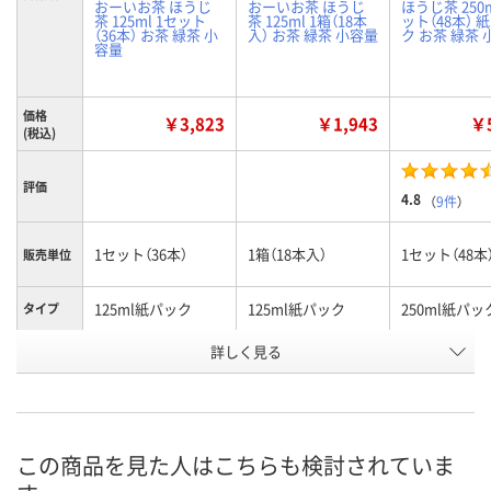
おーいお茶 ほうじ
おーいお茶 ほうじ
ほうじ茶 250m
茶 125ml 1セット
茶 125ml 1箱（18本
ット（48本） 
（36本） お茶 緑茶 小
入） お茶 緑茶 小容量
ク お茶 緑茶
容量
価格
￥3,823
￥1,943
￥5
(税込)
評価
4.8
（
9件
）
1セット（36本）
1箱（18本入）
1セット（48本
販売単位
125ml紙パック
125ml紙パック
250ml紙パッ
タイプ
お申込番
詳しく見る
NN90009
NN90007
2382001
号
あり
あり
あり
在庫
8月9日（日）
8月9日（日）
8月9日（日）
お届け日
この商品を見た人はこちらも検討されていま