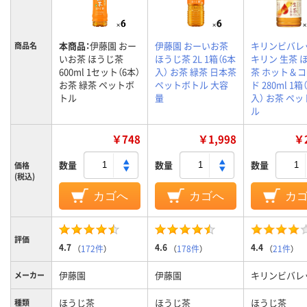
本商品：
伊藤園 おー
伊藤園 おーいお茶
キリンビバレ
商品名
いお茶 ほうじ茶
ほうじ茶 2L 1箱（6本
キリン 生茶 
600ml 1セット（6本）
入） お茶 緑茶 日本茶
茶 ホット＆
お茶 緑茶 ペットボ
ペットボトル 大容
ド 280ml 1箱
トル
量
入） お茶 ペ
ル
￥748
￥1,998
￥2
数量
数量
数量
価格
(税込)
カゴへ
カゴへ
カ
評価
4.7
4.6
4.4
（
172件
）
（
178件
）
（
21件
）
伊藤園
伊藤園
キリンビバレ
メーカー
ほうじ茶
ほうじ茶
ほうじ茶
種類