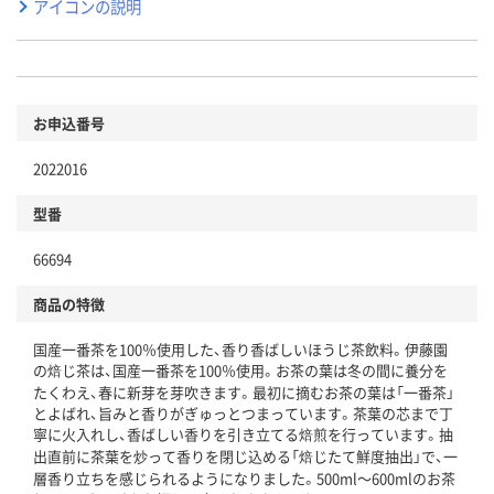
アイコンの説明
お申込番号
2022016
型番
66694
商品の特徴
国産一番茶を100％使用した、香り香ばしいほうじ茶飲料。伊藤園
の焙じ茶は、国産一番茶を100％使用。お茶の葉は冬の間に養分を
たくわえ、春に新芽を芽吹きます。最初に摘むお茶の葉は「一番茶」
とよばれ、旨みと香りがぎゅっとつまっています。茶葉の芯まで丁
寧に火入れし、香ばしい香りを引き立てる焙煎を行っています。抽
出直前に茶葉を炒って香りを閉じ込める「焙じたて鮮度抽出」で、一
層香り立ちを感じられるようになりました。500ml～600mlのお茶