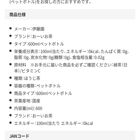
(ペットボトル)をお探しの方におすすめです。
商品仕様
メーカー：伊藤園
ブランド：おーいお茶
タイプ：600mlペットボトル
栄養成分表示：100ml当たり、エネルギー：0kcal、たんぱく質：0g、
脂質：0g、炭水化物：0g(糖類：0g)、食塩相当量：0.02g
原材料 ※お手元に届いた商品を必ずご確認ください：緑茶（日
本）/ビタミンC
種類：ほうじ茶
容器の種類：ペットボトル
商品タイプ：600mlペットボトル
茶葉産地：国産
内容量(ml)：600
ブランド：おーいお茶
エネルギー：100ml当たり エネルギー：0kcal
JANコード