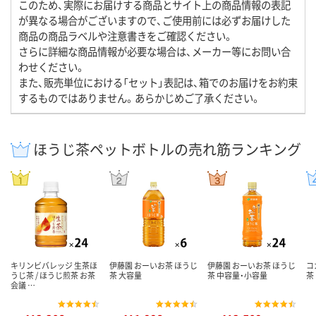
このため、実際にお届けする商品とサイト上の商品情報の表記
が異なる場合がございますので、ご使用前には必ずお届けした
商品の商品ラベルや注意書きをご確認ください。
さらに詳細な商品情報が必要な場合は、メーカー等にお問い合
わせください。
また、販売単位における「セット」表記は、箱でのお届けをお約束
するものではありません。あらかじめご了承ください。
ほうじ茶ペットボトルの売れ筋ランキング
キリンビバレッジ 生茶ほ
伊藤園 おーいお茶 ほうじ
伊藤園 おーいお茶 ほうじ
コ
うじ茶 / ほうじ煎茶 お茶
茶 大容量
茶 中容量・小容量
茶
会議 …