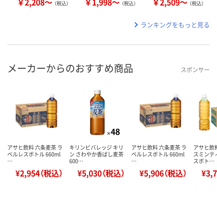
￥2,208～
￥1,998～
￥2,509～
（税込）
（税込）
（税込）
ランキングをもっと見る
メーカーからのおすすめ商品
スポンサー
アサヒ飲料 六条麦茶 ラ
キリンビバレッジ キリ
アサヒ飲料 六条麦茶 ラ
アサヒ飲料
ベルレスボトル 660ml
ン さわやか香ばし麦茶
ベルレスボトル 660ml
スミンテ
…
600…
…
スボト…
¥2,954（税込）
¥5,030（税込）
¥5,906（税込）
¥3,