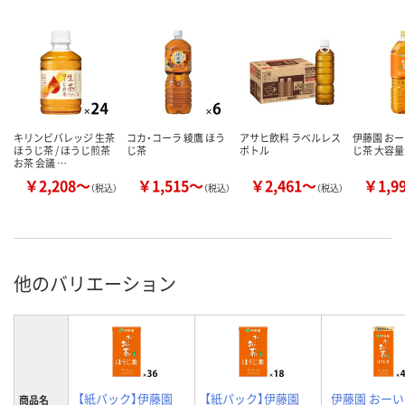
キリンビバレッジ 生茶
コカ・コーラ 綾鷹 ほう
アサヒ飲料 ラベルレス
伊藤園 おー
ほうじ茶 / ほうじ煎茶
じ茶
ボトル
じ茶 大容量
お茶 会議 …
￥2,208～
￥1,515～
￥2,461～
￥1,9
（税込）
（税込）
（税込）
他のバリエーション
【紙パック】伊藤園
【紙パック】伊藤園
伊藤園 おー
商品名