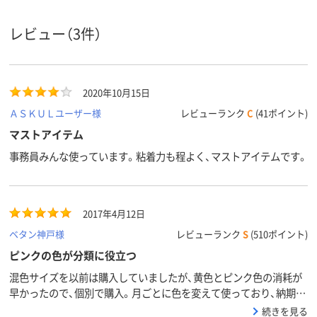
75×25mm
75×25mm
75×75mm
サイズ
レビュー（3件）
通常粘着
強粘着
強粘着
粘着力
スタンダード
スタンダード
スタンダード
種類
2020年10月15日
アスクル
ＡＳＫＵＬユーザー様
レビューランク
C
(41ポイント)
商品環境
120
130
120
スコア
マストアイテム
事務員みんな使っています。粘着力も程よく、マストアイテムです。
2017年4月12日
ベタン神戸様
レビューランク
S
(510ポイント)
ピンクの色が分類に役立つ
混色サイズを以前は購入していましたが、黄色とピンク色の消耗が
早かったので、個別で購入。月ごとに色を変えて使っており、納期の
順から仕事をするのに役立てています。翌日配送なので在庫をもつ
続きを見る