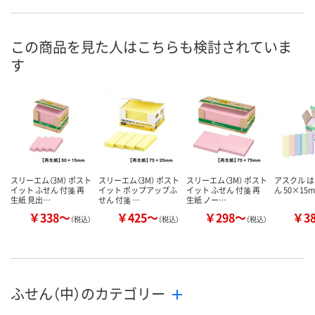
お申込番
692641
8251787
595075
号
この商品を見た人はこちらも検討されていま
あり
あり
あり
在庫
す
8月10日（月）
8月10日（月）
8月10日（月）
お届け日
数量
数量
数量
カゴへ
カゴへ
カ
スリーエム（3M） ポスト
スリーエム（3M） ポスト
スリーエム（3M） ポスト
アスクル は
イット ふせん 付箋 再
イット ポップアップふ
イット ふせん 付箋 再
ん 50×15
生紙 見出…
せん 付箋 …
生紙 ノー…
￥338～
￥425～
￥298～
￥3
（税込）
（税込）
（税込）
ふせん（中）のカテゴリー