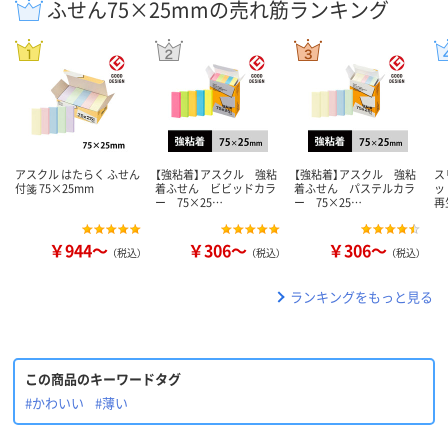
ふせん75×25mmの売れ筋ランキング
アスクル はたらく ふせん
【強粘着】アスクル 強粘
【強粘着】アスクル 強粘
ス
付箋 75×25mm
着ふせん ビビッドカラ
着ふせん パステルカラ
ッ
ー 75×25…
ー 75×25…
再
￥944～
￥306～
￥306～
（税込）
（税込）
（税込）
ランキングをもっと見る
この商品のキーワードタグ
#かわいい
#薄い