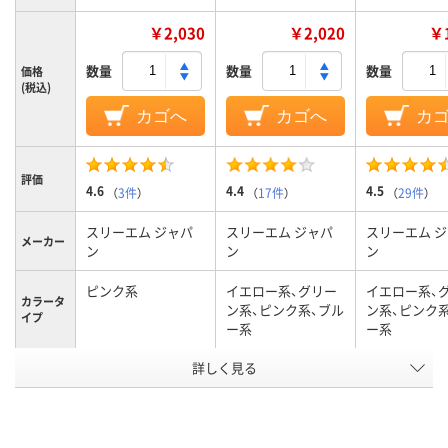
￥2,030
￥2,020
￥1
数量
数量
数量
価格
(税込)
カゴへ
カゴへ
カ
評価
4.6
4.4
4.5
（
3件
）
（
17件
）
（
29件
）
スリーエム ジャパ
スリーエム ジャパ
スリーエム 
メーカー
ン
ン
ン
ピンク系
イエロー系、グリー
イエロー系、
カラータ
ン系、ピンク系、ブル
ン系、ピンク
イプ
ー系
ー系
詳しく見る
ピンク系
マルチカラー／多色
マルチカラー
カラーグ
ループ
セット
セット
カラーシ
パステルカラー
パステルカラー
パステルカラ
リーズ