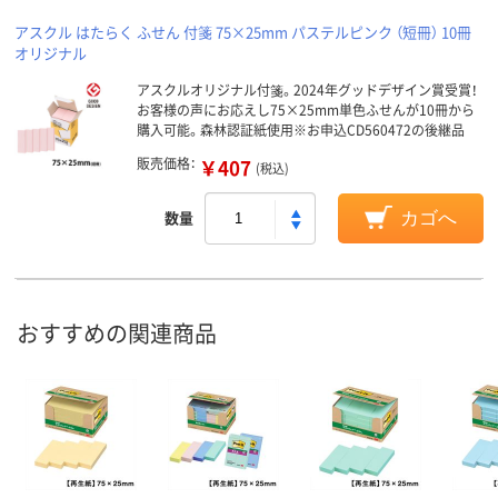
アスクル はたらく ふせん 付箋 75×25mm パステルピンク （短冊） 10冊
オリジナル
アスクルオリジナル付箋。2024年グッドデザイン賞受賞！
お客様の声にお応えし75×25mm単色ふせんが10冊から
購入可能。森林認証紙使用※お申込CD560472の後継品
販売価格：
￥407
(税込)
数量
カゴへ
おすすめの関連商品