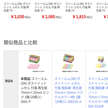
スリーエム(3M) ポスト
スリーエム(3M) ポスト
スリーエム(3M) ポスト
スリーエム
イット ふせん 付箋 再
イット ふせん 付箋 再
イット ふせん 付箋 再
イット ふ
生紙 75…
生紙 75…
生紙 75…
生紙 75…
￥2,030
￥2,085
￥1,815
￥1
（税込）
（税込）
（税込）
類似商品と比較
本商品：
スリーエム
スリーエム(3M) ポ
スリーエム(3M
商品名
(3M) ポストイット
ストイット ふせん
ストイット 
ふせん 付箋 再生紙
付箋 強粘着・再生紙
付箋 強粘着・
75mm×25mm ピン
75mm×25mm パス
ノート
ク 1箱（20冊入）
テルカラー4色 1箱
75mm×75m
5001-P
（20冊入） 5001SS-K
テルカラー4色
654-5SSAP