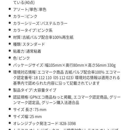
ている(40点)
アソート/単色：単色
カラー：ピンク
カラーシリーズ：パステルカラー
カラータイプ：ピンク系
材質：古紙パルプ配合率100%再生紙
種類：スタンダード
粘着力：通常粘着
色：ピンク
パッケージサイズ：幅105mm×奥行80mm×高さ56mm 330g
環境対応情報：エコマーク商品 古紙パルプ配合率100% エコマー
ク認定番号：18 112 110 （05 112 023） 環境対応情報は適用される
基準内で認められた内容に沿って記載されています
製品タイプ：大容量タイプ
認証規格：GPNエコ商品ねっと掲載, エコマーク認定商品, グリー
ンマーク認定品, グリーン購入法適合品
サイズ 長さ：75 mm
サイズ幅：25 mm
オレンジブック発注コード：828-3398