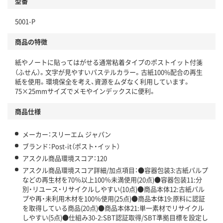
型番
独自の回収スキームがある
5001-P
仕組
アスクルで資源循環している
商品の特徴
温室効果ガスなどの削減
紙やノートに貼ってはがせる通常粘着タイプのポストイット付箋
この商品の環境配慮ポイントです。下記商品詳細「
（ふせん）。文字が見やすいパステルカラー。古紙100%配合の再生
紙を使用。環境保全を考え、資源をムダなく利用しています。
アスクル商品環境スコア詳細／加点項目
」で確認できます。
75×25mmサイズでメモやインデックスに便利。
商品仕様
メーカー：スリーエム ジャパン
ブランド：Post-it（ポスト・イット）
アスクル商品環境スコア：120
アスクル商品環境スコア詳細/加点項目：●容器包装3:古紙パルプ
などの再生材を70％以上100％未満使用(20点)●容器包装11:分
別・リユース・リサイクルしやすい(10点)●商品本体12:古紙パル
プや再・未利用木材を100％使用(25点)●商品本体19:原料に認証
を取得している商品(20点)●商品本体21:単一素材でリサイクル
しやすい(5点)●仕組み30-2:SBT認証取得/SBT準拠目標を設定し