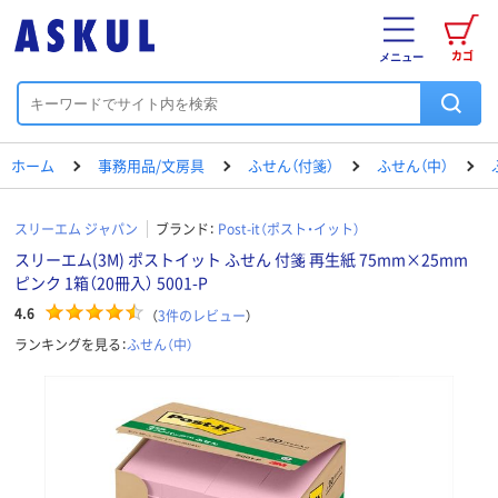
カゴ
メニュー
ホーム
事務用品/文房具
ふせん（付箋）
ふせん（中）
スリーエム ジャパン
ブランド：
Post-it（ポスト・イット）
スリーエム(3M) ポストイット ふせん 付箋 再生紙 75mm×25mm
ピンク 1箱（20冊入） 5001-P
4.6
（
3
件のレビュー
）
ランキングを見る：
ふせん（中）