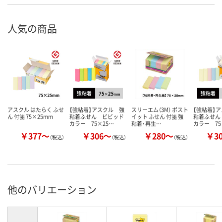
人気の商品
アスクル はたらく ふせ
【強粘着】アスクル 強
スリーエム（3M） ポスト
【強粘着】
ん 付箋 75×25mm
粘着ふせん ビビッド
イット ふせん 付箋 強
粘着ふせん
カラー 75×25…
粘着・再生…
カラー 75
￥377～
￥306～
￥280～
￥3
（税込）
（税込）
（税込）
他のバリエーション