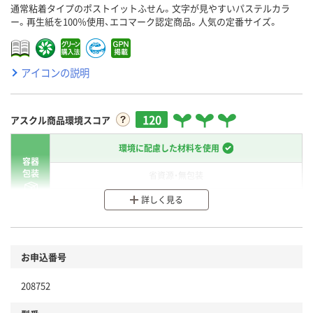
通常粘着タイプのポストイットふせん。文字が見やすいパステルカラ
ー。再生紙を100％使用、エコマーク認定商品。人気の定番サイズ。
アイコンの説明
120
アスクル商品環境スコア
環境に配慮した材料を使用
容器
包装
省資源・無包装
詳しく見る
分別・リサイクルしやすい設計
環境に配慮した材料を使用
商品
お申込番号
本体
省資源・省エネ・節水
208752
分別・リサイクルしやすい設計