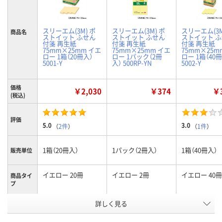
スリーエム(3M) ポ
スリーエム(3M) ポ
スリーエム(3M
商品名
ストイット ふせん
ストイット ふせん
ストイット 
付箋 再生紙
付箋 再生紙
付箋 再生紙
75mm×25mm イエ
75mm×25mm イエ
75mm×25m
ロー 1箱（20冊入）
ロー 1パック（2冊
ロー 1箱（40
5001-Y
入） 500RP-YN
5002-Y
価格
￥2,030
￥374
￥3
(税込)
評価
5.0
3.0
（
2件
）
（
1件
）
1箱（20冊入）
1パック（2冊入）
1箱（40冊入）
販売単位
イエロー 20冊
イエロー 2冊
イエロー 40冊
商品タイ
プ
詳しく見る
イエロー系
イエロー系
イエロー系
カラーグ
ループ