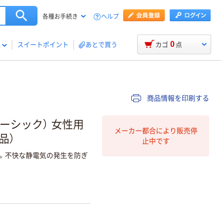
ヘルプ
各種お手続き
0
スイートポイント
あとで買う
カゴ
点
商品情報を印刷する
ベーシック） 女性用
メーカー都合により販売停
品）
止中です
。不快な静電気の発生を防ぎ