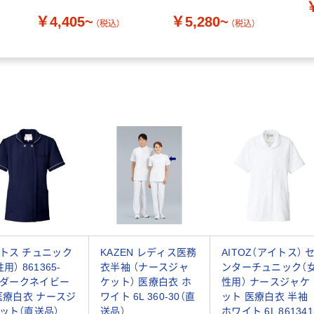
￥4,405~
￥5,280~
（税込）
（税込）
トス チュニック
KAZEN レディス医務
AITOZ（アイトス） 
用） 861365-
衣半袖 （ナースジャ
ンターチュニック（
8 ダークネイビー
ケット） 医療白衣 ホ
性用） ナースジャケ
 医療白衣 ナースジ
ワイト 6L 360-30（直
ット 医療白衣 半袖
ット（直送品）
送品）
ホワイト 6L 861341