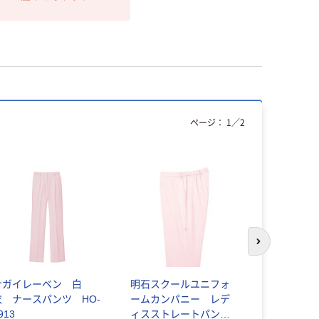
ページ：
1
／
2
次のスライド
ナガイレーベン 白
明石スクールユニフォ
ジェラート
衣 ナースパンツ HO-
ームカンパニー レデ
コ パンツ（
913
ィスストレートパン
ースストレ