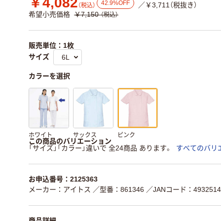
￥4,082
42.9%OFF
／￥3,711（税抜き）
（税込）
希望小売価格
￥7,150
（税込）
販売単位：1枚
サイズ
カラーを選択
ホワイト
サックス
ピンク
この商品のバリエーション
「サイズ」「カラー」違いで 全24商品 あります。
すべてのバリ
お申込番号：2125363
メーカー：アイトス
／型番：861346
／JANコード：4932514
商品詳細