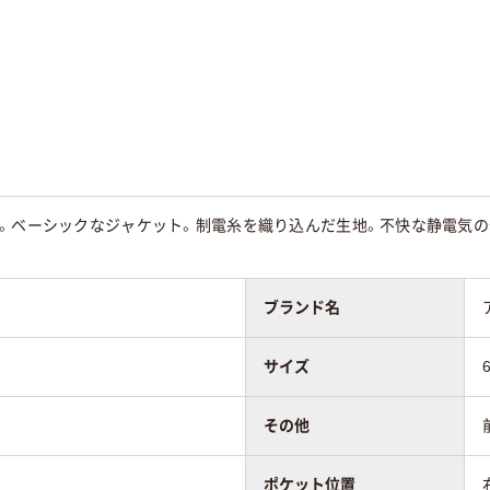
レッチギャバ（ポ
ブロード（ポリエステ
ストレッチツイル（
ステル100%）
ル65％・綿35％）
リエステル100%）
。ベーシックなジャケット。制電糸を織り込んだ生地。不快な静電気の発
ブランド名
サイズ
その他
ポケット位置