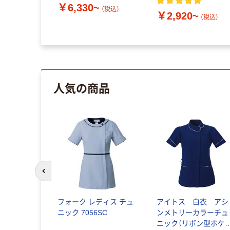
￥6,330~
（税込）
￥2,920~
（税込）
人気の商品
前のスライドへ
ディススクラ
フォーク レディス チュ
アイトス 白衣 アシ
袖 986-
ニック 7056SC
ンメトリーカラーチュ
ニック（リボン型ポケ