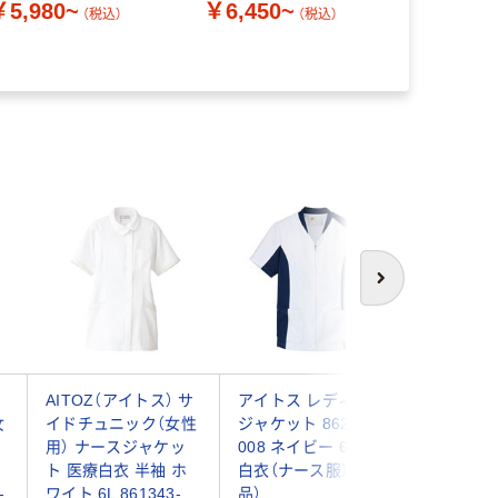
￥5,980~
￥6,450~
（税込）
（税込）
￥7,110
次へ
セ
AITOZ（アイトス） サ
アイトス レディース
アイトス
女
イドチュニック（女性
ジャケット 862003-
（女性用） 
用） ナースジャケッ
008 ネイビー 6L 医療
008 ネイ
ト 医療白衣 半袖 ホ
白衣（ナース服）（直送
白衣 ナ
-
ワイト 6L 861343-
品）
ト（直送品