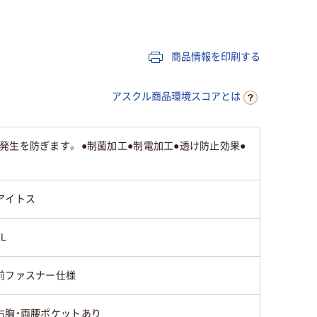
リエステル100%）
リエステ
ポ
ストレッチツイル（ポ
配色：カチオンツイ
配色：カ
リエステル100%）
ル（ポリエステル
ル（ポリ
商品情報を印刷する
100%）
100%）
アスクル商品環境スコアとは
生を防ぎます。 ●制菌加工●制電加工●透け防止効果●
アイトス
6L
前ファスナー仕様
右胸・両腰ポケットあり