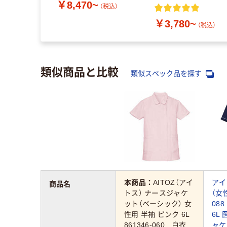
￥8,470~
ト）
（税込）
~
（税込）
￥3,780~
（税込）
類似商品と比較
類似スペック品を探す
本商品：
AITOZ（アイ
アイ
商品名
トス） ナースジャケ
（女性
ット（ベーシック） 女
08
性用 半袖 ピンク 6L
6L
861346-060 白衣
ャケ