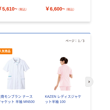
ツ UQW2037
604
￥5,610~
￥6,600~
￥7,430
（税込）
（税込）
ページ：
1
／
3
人気商品
次のスライド
住商モンブラン ナース
KAZEN レディスジャケ
住商モンブ
ジャケット 半袖 MN500
ット半袖 100
ジャケット（
1762・1764