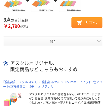
3点
の合計金額
カゴへ
￥2,790
（税込）
開く
アスクルオリジナル、
限定商品など こちらもおすすめ
【強粘着】アスクル はたらく 強粘着ふせん 50×50mm ビビッド5色アソ
ート(正方形ミニ) 5冊 オリジナル
アスクルオリジナルの強粘着ふせん。2024年グッドデザ
イン賞受賞！通常粘着の2倍の粘着力で紙以外にもしっか
り貼れます。75×75mm正方形ミニサイズ 森林認証紙使