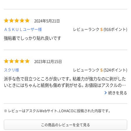
2024年5月21日
ＡＳＫＵＬユーザー様
レビューランク
S
(916ポイント)
強粘着でしっかり貼れ良いです
2023年12月15日
スクリ様
レビューランク
S
(524ポイント)
派手な色で目立つところが良いです。粘着力が強力なのに剥がした
いときにはちゃんと紙側も傷めず剥がせる。お値段はアスクルの付
箋より高いですが使い勝手はお値段以上の価値。紙を傷めないのに
続きを見る
強力で信頼して使用できます。
※
レビューはアスクルWebサイト、LOHACOに投稿された内容です。
この商品のレビューを全て見る