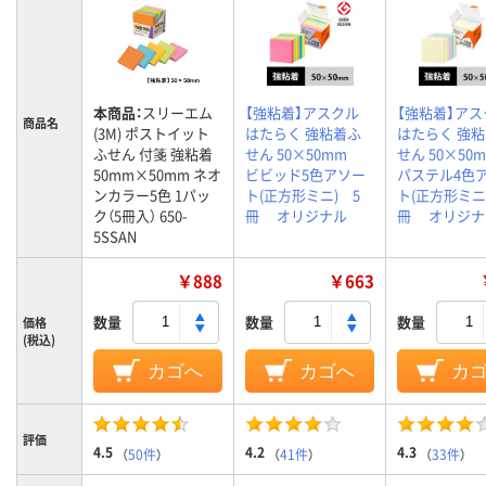
本商品：
スリーエム
【強粘着】アスクル
【強粘着】アス
商品名
(3M) ポストイット
はたらく 強粘着ふ
はたらく 強
ふせん 付箋 強粘着
せん 50×50mm
せん 50×5
50mm×50mm ネオ
ビビッド5色アソー
パステル4色
ンカラー5色 1パッ
ト(正方形ミニ) 5
ト(正方形ミニ
ク（5冊入） 650-
冊 オリジナル
冊 オリジナ
5SSAN
￥888
￥663
数量
数量
数量
価格
(税込)
カゴへ
カゴへ
カ
評価
4.5
4.2
4.3
（
50件
）
（
41件
）
（
33件
）