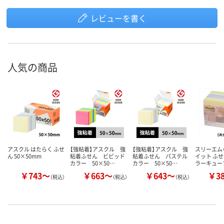
レビューを書く
人気の商品
アスクル はたらく ふせ
【強粘着】アスクル 強
【強粘着】アスクル 強
スリーエム（
ん 50×50mm
粘着ふせん ビビッド
粘着ふせん パステル
イット ふせ
カラー 50×50…
カラー 50×50…
ラーキュー
￥743～
￥663～
￥643～
￥3
（税込）
（税込）
（税込）