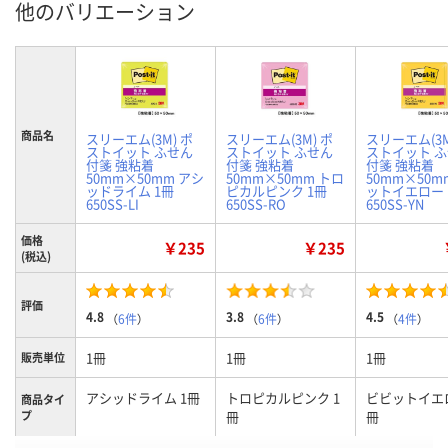
他のバリエーション
商品名
スリーエム(3M) ポ
スリーエム(3M) ポ
スリーエム(3M
ストイット ふせん
ストイット ふせん
ストイット 
付箋 強粘着
付箋 強粘着
付箋 強粘着
50mm×50mm アシ
50mm×50mm トロ
50mm×50m
ッドライム 1冊
ピカルピンク 1冊
ットイエロー 
650SS-LI
650SS-RO
650SS-YN
価格
￥235
￥235
(税込)
評価
4.8
3.8
4.5
（
6件
）
（
6件
）
（
4件
）
1冊
1冊
1冊
販売単位
アシッドライム 1冊
トロピカルピンク 1
ビビットイエロ
商品タイ
プ
冊
冊