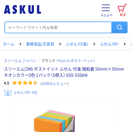
カゴ
メニュー
ホーム
事務用品/文房具
ふせん（付箋）
ふせん（中）
スリーエム ジャパン
ブランド：
Post-it（ポスト・イット）
スリーエム(3M) ポストイット ふせん 付箋 強粘着 50mm×50mm
ネオンカラー5色 1パック（5冊入） 650-5SSAN
4.5
（
50
件のレビュー
）
ふせん（中） 4位