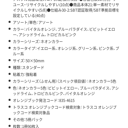
ユース・リサイクルしやすい(10点)●商品本体21:単一素材でリサ
イクルしやすい(5点)●仕組み30-2:SBT認証取得/SBT準拠目標を
設定している(40点)
アソート/単色：アソート
カラー：バイタルオレンジ、ブルーパラダイス、ビビットイエロ
ー、アシッドライム、トロピカルピンク
カラーシリーズ：ネオンカラー
カラータイプ：イエロー系、オレンジ系、グリーン系、ピンク系、ブ
ルー系
サイズ：50×50mm
種類：スタンダード
粘着力：強粘着
カラーシリーズ（ふせん用）（スペック項目値）：ネオンカラー5色
色：ネオンカラー5色：ビビットイエロー、ブルーパラダイス、アシ
ッドライム、トロピカルピンク、バイタルオレンジ
オレンジブック発注コード：835-4615
トラスコ オレンジブックコード検索対象：トラスコ オレンジブ
ックコード検索対象品
その他：5冊パック
枚数：1冊90枚入