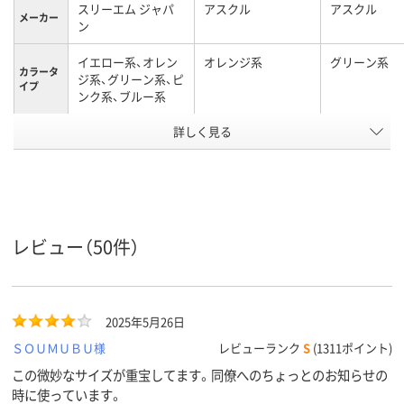
スリーエム ジャパ
アスクル
アスクル
メーカー
ン
イエロー系、オレン
オレンジ系
グリーン系
カラータ
ジ系、グリーン系、ピ
イプ
ンク系、ブルー系
詳しく見る
マルチカラー／多色
マルチカラー／多色
マルチカラー
カラーグ
ループ
セット
セット
セット
カラーシ
ネオンカラー
ビビッドカラー
パステルカラ
リーズ
50×50mm
50×50mm
50×50mm
サイズ
レビュー（50件）
強粘着
強粘着
強粘着
粘着力
スタンダード
スタンダード
スタンダード
種類
2025年5月26日
ＳＯＵＭＵＢＵ様
レビューランク
S
(1311ポイント)
アスクル
商品環境
55
55
55
この微妙なサイズが重宝してます。同僚へのちょっとのお知らせの
スコア
時に使っています。