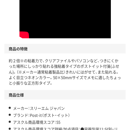
商品の特徴
約２倍※の粘着力で、クリアファイルやパソコンなど、つきにくか
った場所にしっかり貼れる強粘着タイプのポストイット付箋(ふせ
ん)。（※メーカー通常粘着製品比）きれいにはがせて、また貼れる。
よく目立つネオンカラー。50×50mmサイズでメモに適したちょっ
と小振りな正方形タイプ。
商品仕様
メーカー：スリーエム ジャパン
ブランド：Post-it（ポスト・イット）
アスクル商品環境スコア：55
アスクル商品環境スコア詳細/加点項目：●容器包装11:分別・リ