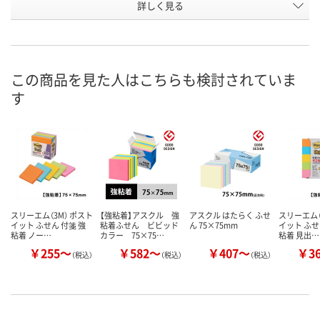
お申込番
詳しく見る
1225829
1225810
AP74045
号
あり
あり
あり
在庫
8月7日（金）
8月7日（金）
8月7日（金）
お届け日
この商品を見た人はこちらも検討されていま
す
数量
数量
数量
カゴへ
カゴへ
カ
スリーエム（3M） ポスト
【強粘着】アスクル 強
アスクル はたらく ふせ
スリーエム（
イット ふせん 付箋 強
粘着ふせん ビビッド
ん 75×75mm
イット ふせ
粘着 ノー…
カラー 75×75…
粘着 見出…
￥255～
￥582～
￥407～
￥3
（税込）
（税込）
（税込）