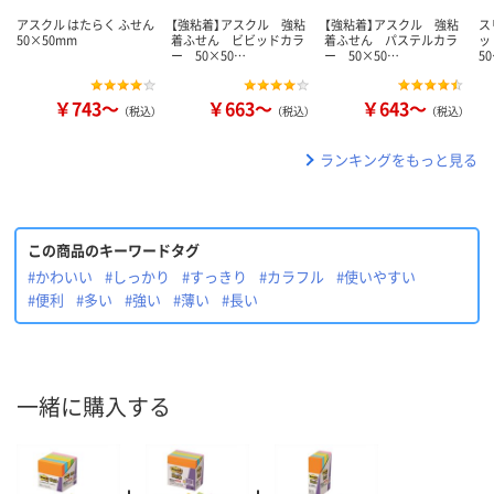
アスクル はたらく ふせん
【強粘着】アスクル 強粘
【強粘着】アスクル 強粘
ス
50×50mm
着ふせん ビビッドカラ
着ふせん パステルカラ
ッ
ー 50×50…
ー 50×50…
5
￥743～
￥663～
￥643～
（税込）
（税込）
（税込）
ランキングをもっと見る
この商品のキーワードタグ
#かわいい
#しっかり
#すっきり
#カラフル
#使いやすい
#便利
#多い
#強い
#薄い
#長い
一緒に購入する