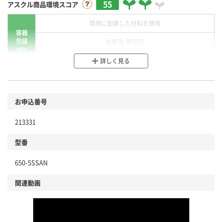
55
アスクル商品環境スコア
環境に配慮した材料を使用
容器
包装
省資源・無包装
分別・リサイクルしやすい設計
詳しく見る
環境に配慮した材料を使用
商品
お申込番号
本体
省資源・省エネ・節水
213331
分別・リサイクルしやすい設計
型番
独自の回収スキームがある
650-5SSAN
仕組
アスクルで資源循環している
関連動画
温室効果ガスなどの削減
この商品の環境配慮ポイントです。下記商品詳細「
アスクル商品環境スコア詳細／加点項目
」で確認できます。