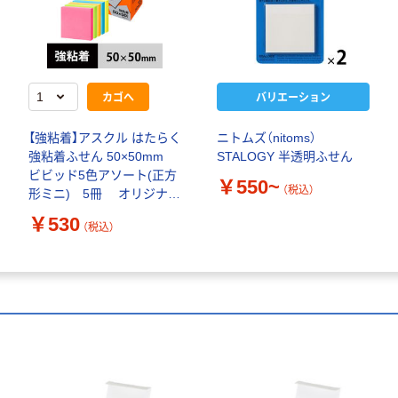
カゴへ
バリエーション
【強粘着】アスクル はたらく
ニトムズ（nitoms）
強粘着ふせん 50×50mm
STALOGY 半透明ふせん
ビビッド5色アソート(正方
￥550~
（税込）
形ミニ) 5冊 オリジナル
（わけあり品）
￥530
（税込）