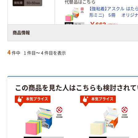
代替品はこちら
【強粘着】アスクル はたら
形ミニ) 5冊 オリジ
￥663
（税込）
商品情報
4
件中
1 件目〜 4 件目を表示
この商品を見た人はこちらも検討されて
本気プライス
本気プライス