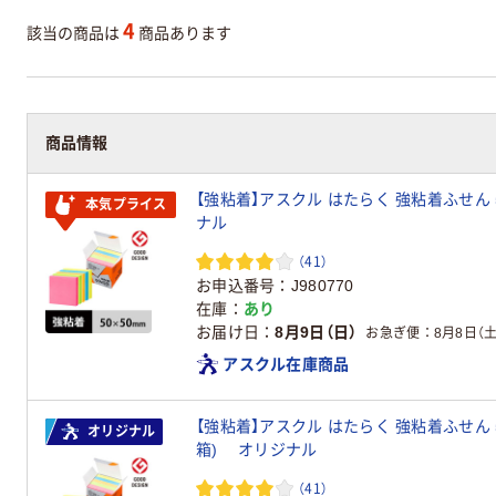
4
該当の商品は
商品あります
商品情報
【強粘着】アスクル はたらく 強粘着ふせん
本気プライス
ナル
（41）
お申込番号
J980770
在庫
あり
お届け日
8月9日（日）
お急ぎ便
8月8日（土
アスクル在庫商品
【強粘着】アスクル はたらく 強粘着ふせん 5
オリジナル
箱) オリジナル
（41）