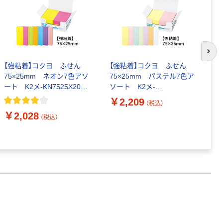
次の
【強粘着】コクヨ ふせん
【強粘着】コクヨ ふせん
【
75×25mm ネオン7色アソ
75×25mm パステル7色ア
7
ート K2メ-KN7525X20
ソート K2メ-
ソ
90枚×20冊×1箱 〈K2〉
KP7525X20 90枚×20冊
K
￥2,209
￥
（税込）
×1箱 〈K2〉
×
￥2,028
（税込）