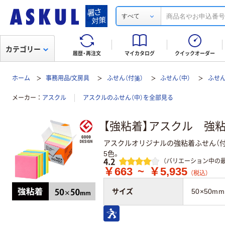
すべて
カテゴリー
履歴・再注文
マイカタログ
クイックオーダー
ホーム
事務用品/文房具
ふせん（付箋）
ふせん（中）
ふせん
メーカー
アスクル
アスクルのふせん（中）を全部見る
【強粘着】アスクル 強粘
アスクルオリジナルの強粘着ふせん（付
5色。
レビュー
4.2
（バリエーション中の最
￥663
~
￥5,935
（税込）
サイズ
50×50mm