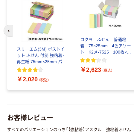
前のスライドへ
コクヨ ふせん 普通粘
着 75×25mm 4色アソー
スリーエム(3M) ポストイ
ト K2メ-7525 100枚×20
ット ふせん 付箋 強粘着・
冊×2箱 〈K2〉（直送品）
再生紙 75mm×25mm パス
テルカラー4色 1箱（20冊
￥2,623
（税込）
入） 5001SS-K
￥2,020
（税込）
お客様レビュー
すべてのバリエーションのうち「【強粘着】アスクル 強粘着ふせん 