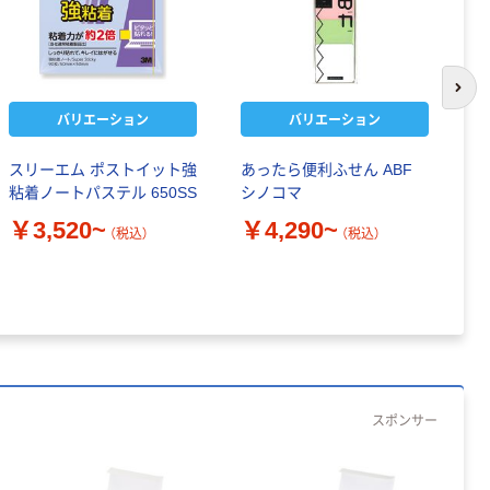
次の
バリエーション
バリエーション
スリーエム ポストイット強
あったら便利ふせん ABF
プ
粘着ノートパステル 650SS
シノコマ
パン
￥3,520~
￥4,290~
￥
（税込）
（税込）
スポンサー