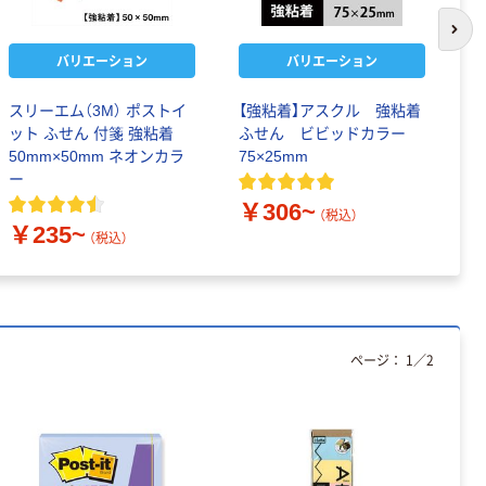
次の
バリエーション
バリエーション
スリーエム（3M） ポストイ
【強粘着】アスクル 強粘着
ア
ット ふせん 付箋 強粘着
ふせん ビビッドカラー
7
50mm×50mm ネオンカラ
75×25mm
ー
￥
￥306~
（税込）
￥235~
（税込）
ページ：
1
／
2