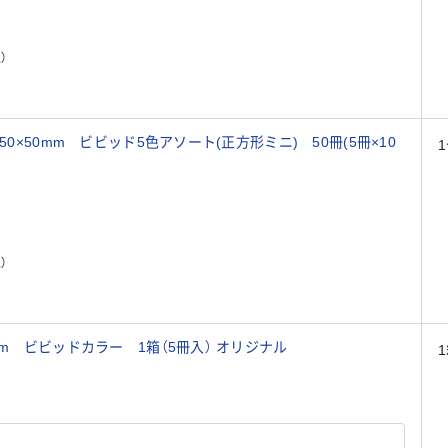
）
0×50mm ビビッド5色アソート(正方形ミニ) 50冊(5冊×10
）
【旧品】アスクル 強粘着ふせん 50×50mm ビビッドカラー 1箱（5冊入） オリジナル
1