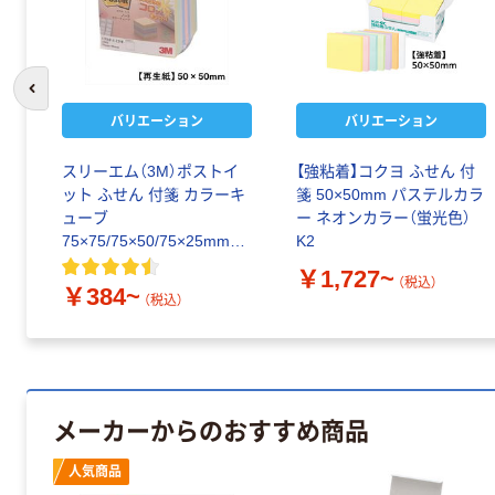
前のスライドへ
バリエーション
バリエーション
スリーエム（3M）ポストイ
【強粘着】コクヨ ふせん 付
ット ふせん 付箋 カラーキ
箋 50×50mm パステルカラ
ューブ
ー ネオンカラー（蛍光色）
75×75/75×50/75×25mm他
K2
パステル・ネオン
￥1,727~
（税込）
￥384~
（税込）
メーカーからのおすすめ商品
人気商品