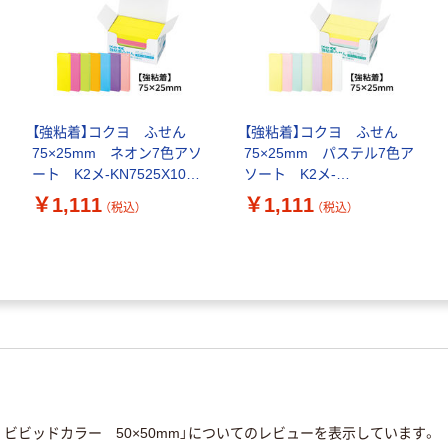
【強粘着】コクヨ ふせん
【強粘着】コクヨ ふせん
75×25mm ネオン7色アソ
75×25mm パステル7色ア
ート K2メ-KN7525X10
ソート K2メ-
90枚×10冊×1箱 〈K2〉
KP7525X10 90枚×10冊
￥1,111
￥1,111
（税込）
（税込）
×1箱 〈K2〉
ビビッドカラー 50×50mm」についてのレビューを表示しています。