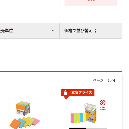
販売単位
価格で並び替え
ページ：
1
／
4
本気プライス