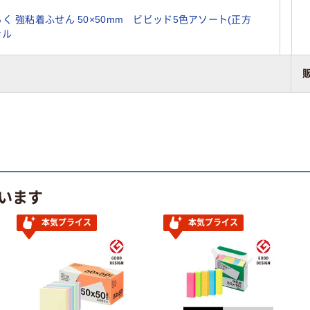
く 強粘着ふせん 50×50mm ビビッド5色アソート(正方
ナル
います
本気プライス
本気プライス