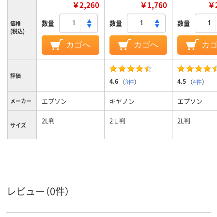
￥2,260
￥1,760
￥2
数量
数量
数量
価格
(税込)
カゴへ
カゴへ
カ
評価
4.6
4.5
（
3件
）
（
4件
）
エプソン
キヤノン
エプソン
メーカー
2L判
2Ｌ判
2L判
サイズ
用紙のタ
印画紙タイプ
印画紙タイプ
印画紙タイプ
イプ
270μm(0.27mm)、
270μm(0.27mm)、
270μm(0.27
紙厚
0.27mm
0.27mm
0.27mm
レビュー（0件）