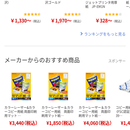
沢）
沢ゴールド
ジェットプリンタ用厚
紙
紙 JP-EM1N
ー
￥1,330～
￥1,970～
￥328～
（税込）
（税込）
（税込）
ランキングをもっと見る
メーカーからのおすすめ商品
スポンサー
カラーレーザー&カラ
カラーレーザー＆カラ
カラーレーザー＆カラ
コピー用
ーコピー用紙 両面印刷
ーコピー用紙 両面印
ーコピー用紙 両面印
〈FSC認証
用マット …
刷用マット紙…
刷用マット紙…
39…
¥3,440（税込）
¥1,850（税込）
¥4,060（税込）
¥1,