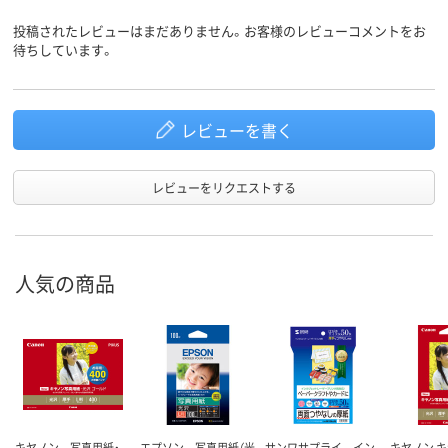
投稿されたレビューはまだありません。お客様のレビューコメントをお
待ちしています。
レビューを書く
レビューをリクエストする
人気の商品
キヤノン 写真用紙・
エプソン 写真用紙（光
サンワサプライ イン
キヤノン 