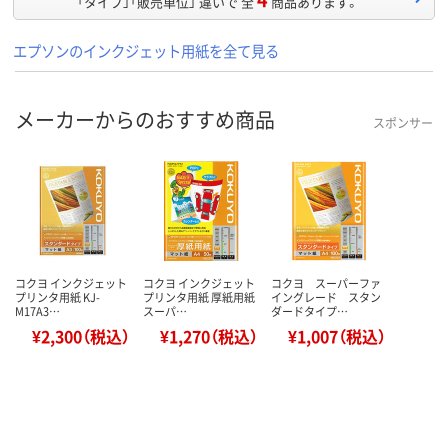
「タイプ」「販売単位」 違いで 全
商品あります。
エプソンのインクジェット用紙を全て見る
メーカーからのおすすめ商品
スポンサー
コクヨ インクジェット
コクヨ インクジェット
コクヨ スーパーファ
プリンタ用紙 KJ-
プリンタ用紙 厚紙用紙
イングレード スタン
M17A3…
スーパ…
ダードタイプ…
¥2,300（税込）
¥1,270（税込）
¥1,007（税込）