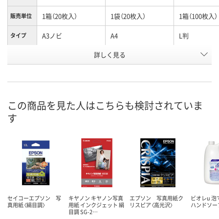
1箱（20枚入）
1袋（20枚入）
1箱（100枚入）
販売単位
A3ノビ
A4
L判
タイプ
お申込番
詳しく見る
219916
219925
219872
号
9点
あり
1点
在庫
8月13日（木）
8月13日（木）
8月13日（木）
お届け日
この商品を見た人はこちらも検討されていま
す
数量
数量
数量
カゴへ
カゴへ
カ
セイコーエプソン 写
キヤノン キヤノン写真
エプソン 写真用紙ク
ビオレu 
真用紙〈絹目調〉
用紙 インクジェット 絹
リスピア〈高光沢〉
ハンドソー
目調 SG-2…