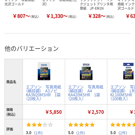
光沢ゴールド
沢）
クジェットプリンタ用
用紙 インク
厚紙 JP-EM1N
沢ゴールド 
￥807～
￥1,330～
￥328～
￥6
（税込）
（税込）
（税込）
他のバリエーション
商品名
エプソン 写真用紙
エプソン 写真用紙
エプソン 写
（絹目調） A3ノビ
（絹目調） A4
（絹目調） 
KA3N20MSHR 1袋
KA420MSHR 1袋
KL100MSHR
（20枚入）
（20枚入）
（100枚入）
価格
￥5,850
￥2,570
￥1
(税込)
評価
3.0
5.0
5.0
（
1件
）
（
1件
）
（
2件
）