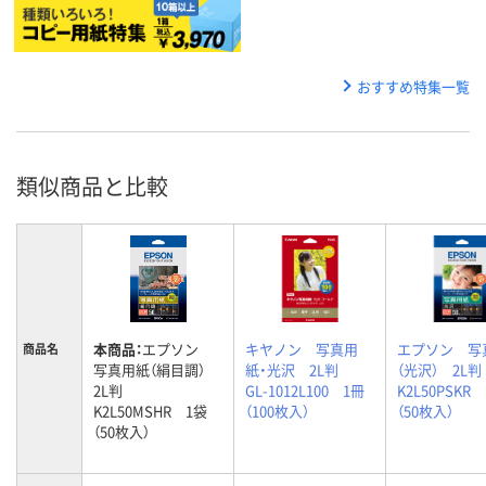
おすすめ特集一覧
類似商品と比較
本商品：
エプソン
キヤノン 写真用
エプソン 写
商品名
写真用紙（絹目調）
紙・光沢 2L判
（光沢） 2L
2L判
GL-1012L100 1冊
K2L50PSKR
K2L50MSHR 1袋
（100枚入）
（50枚入）
（50枚入）