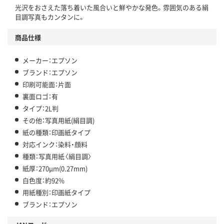
光沢をおさえた落ち着いた風合いと鮮やかな発色。雰囲気のある絹
目調写真もカンタンに。
商品仕様
メーカー：エプソン
ブランド：エプソン
印刷可能面：片面
裏面ロゴ：有
タイプ：2L判
その他：写真用紙(絹目調)
紙の種類：印画紙タイプ
対応インク：染料・顔料
種類：写真用紙〈絹目調〉
紙厚：270μm(0.27mm)
白色度：約92%
用紙種別：印画紙タイプ
ブランド：エプソン