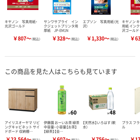
キヤノン 写真用紙・
サンワサプライ イン
エプソン 写真用紙（光
キヤノン 
光沢ゴールド
クジェットプリンタ用
沢）
用紙 インク
厚紙 JP-EM1N
沢ゴールド 
￥807～
￥328～
￥1,330～
￥6
（税込）
（税込）
（税込）
この商品を見た人はこちらも見ています
アイリスオーヤマ リビ
伊藤園 おーいお茶 緑茶
【天然水】いろはす（軟
プラス フ
ングキャビネット サイ
中容量・小容量【お茶】
水）
ル
ドボード 収納棚…
【緑茶】【会…
￥23,564～
￥607～
￥756～
￥1
（税込）
（税込）
（税込）