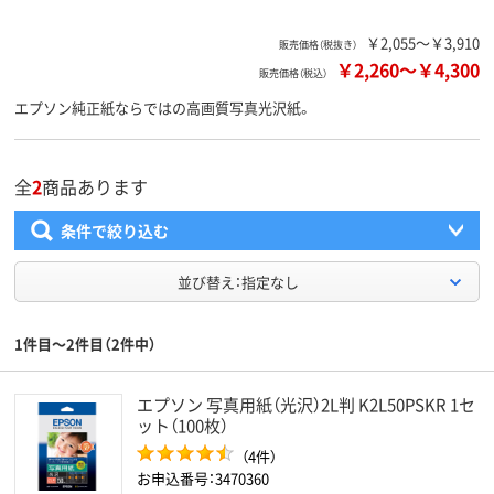
￥2,055～￥3,910
販売価格（税抜き）
￥2,260
～
￥4,300
販売価格（税込）
エプソン純正紙ならではの高画質写真光沢紙。
全
2
商品あります
条件で絞り込む
並び替え：指定なし
1件目～2件目（2件中）
エプソン 写真用紙（光沢）2L判 K2L50PSKR 1セ
ット（100枚）
（4件）
お申込番号：3470360