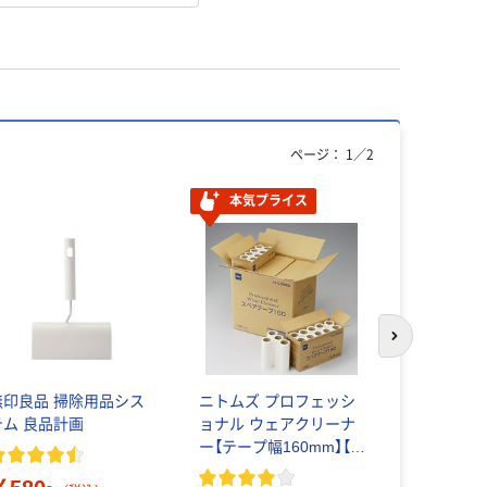
ページ：
1
／
2
本気プライス
次のスライド
無印良品 掃除用品シス
ニトムズ プロフェッシ
“コロコロミ
テム 良品計画
ョナル ウェアクリーナ
テープ_1
ー【テープ幅160mm】【衣
類用】