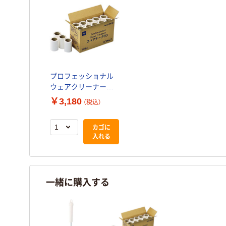
プロフェッショナル
ウェアクリーナー
スペアテープ幅
￥3,180
（税込）
80mm用 1箱(20巻入)
ニトムズ【スペア】【幅
カゴに
80mm用】【衣服用】
入れる
一緒に購入する