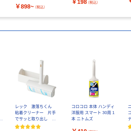
￥198
【カーペット用】
（税込）
￥898~
（税込）
ロ
レック 激落ちくん
コロコロ 本体 ハンディ
ー
粘着クリーナー 片手
洋服用 スマート 30周 1
】
でサッと取り出し 本
本 ニトムズ
体ケース付き （ショー
【
ト/伸縮） シンプルデザ