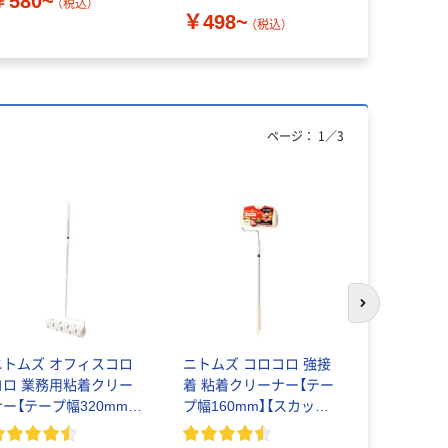
￥580~
￥1,749
（税込）
￥498~
（税込）
ページ：
1
／
3
次のスライド
ニトムズ オフィスコロ
ニトムズ コロコロ 強接
Life-do.
コロ 業務用粘着クリー
着 粘着クリーナー【テー
ー本体 ロング
ナー【テープ幅320mm】
プ幅160mm】【スカット
（直送品）
芯径76.5mm】
カット】【カーペット用】