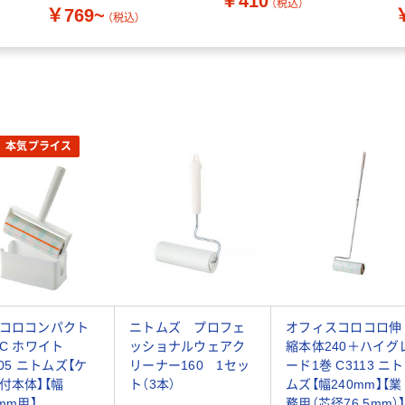
￥410
（税込）
￥769~
イン
（税込）
本気プライス
コロコンパクト
ニトムズ プロフェ
オフィスコロコロ伸
SC ホワイト
ッショナルウェアク
縮本体240＋ハイグ
605 ニトムズ【ケ
リーナー160 1セッ
ード1巻 C3113 ニト
付本体】【幅
ト（3本）
ムズ【幅240mm】【業
0mm用】
務用（芯径76.5mm）