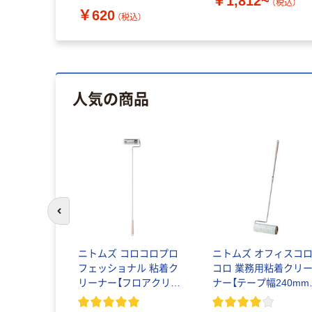
￥1,812~
（税込）
￥620
（税込）
人気の商品
前のスライドへ
ニトムズ コロコロプロ
ニトムズ オフィスコ
フェッショナル 粘着ク
コロ 業務用粘着クリ
リーナー【フロアクリ
ナー【テープ幅240mm
ン】【テープ幅160mm】
【芯径76.5mm】
【マルチ・フローリング