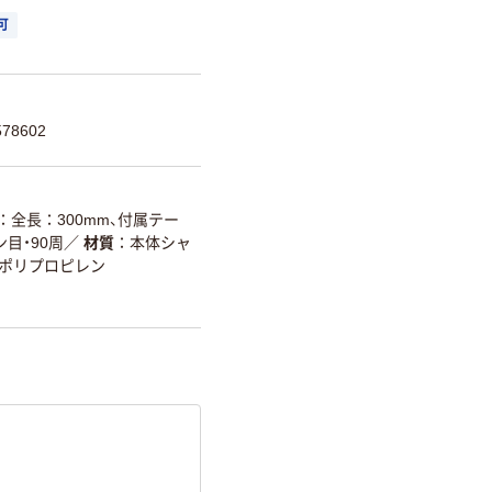
可
78602
全長：300mm、付属テー
目・90周
／
材質
本体シャ
：ポリプロピレン