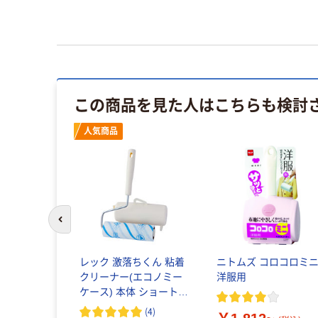
この商品を見た人はこちらも検討
人気商品
前のスライドへ
レック 激落ちくん 粘着
ニトムズ コロコロミ
クリーナー(エコノミー
洋服用
ケース) 本体 ショート
S00493 1本
(
4
)