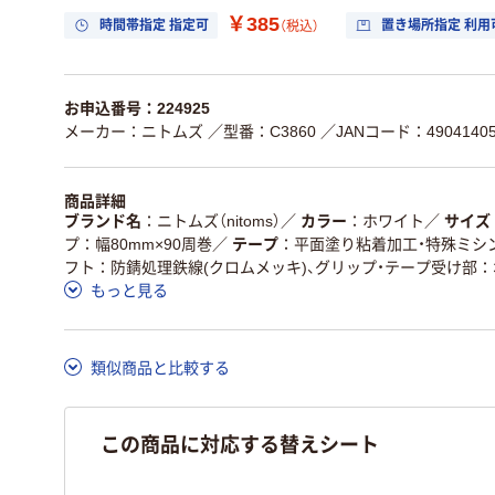
￥385
時間帯指定 指定可
置き場所指定 利用
（税込）
お申込番号：224925
メーカー：ニトムズ
／型番：C3860
／JANコード：49041405
商品詳細
ブランド名
ニトムズ（nitoms）
／
カラー
ホワイト
／
サイズ
プ：幅80mm×90周巻
／
テープ
平面塗り粘着加工・特殊ミシン
フト：防錆処理鉄線(クロムメッキ)、グリップ・テープ受け部
もっと見る
類似商品と比較する
この商品に対応する替えシート