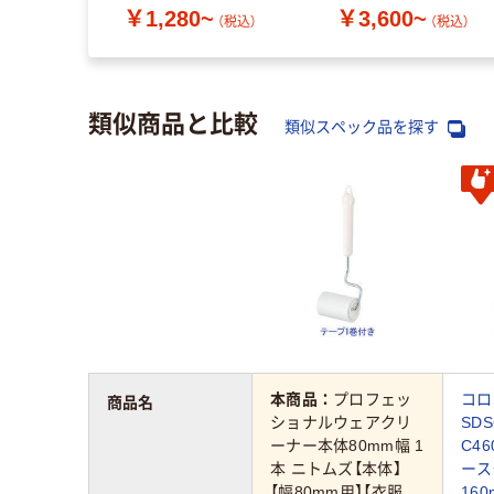
￥1,280~
￥3,600~
用】
（税込）
（税込）
類似商品と比較
類似スペック品を探す
本商品：
プロフェッ
コロ
商品名
ショナルウェアクリ
SD
ーナー本体80mm幅 1
C4
本 ニトムズ【本体】
ース
【幅80mm用】【衣服
16