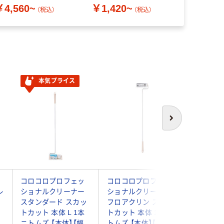
￥1,173
￥4,560~
￥1,420~
（税込）
（税込）
本気プライス
次へ
コロコロプロフェッ
コロコロプロフェッ
無印良品
レ
ショナルクリーナー
ショナルクリーナー
け替えら
スタンダード スカッ
フロアクリン スカッ
ットクリ
トカット 本体 L 1本
トカット 本体 1本 ニ
18.5×奥
】
ニトムズ 【本体】【幅
トムズ 【本体】【幅
27.5cm