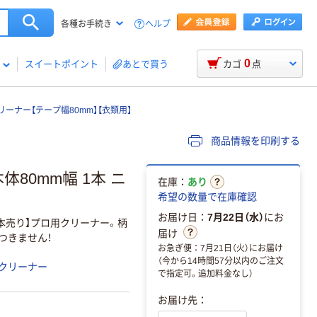
ヘルプ
各種お手続き
0
スイートポイント
あとで買う
カゴ
点
ーナー【テープ幅80mm】【衣類用】
商品情報を印刷する
80mm幅 1本 ニ
在庫：
あり
希望の数量で在庫確認
お届け日：
7月22日（水）
にお
：1本売り】プロ用クリーナー。柄
届け
つきません！
お急ぎ便：7月21日（火）にお届け
（今から14時間57分以内のご注文
クリーナー
で指定可。追加料金なし）
お届け先：