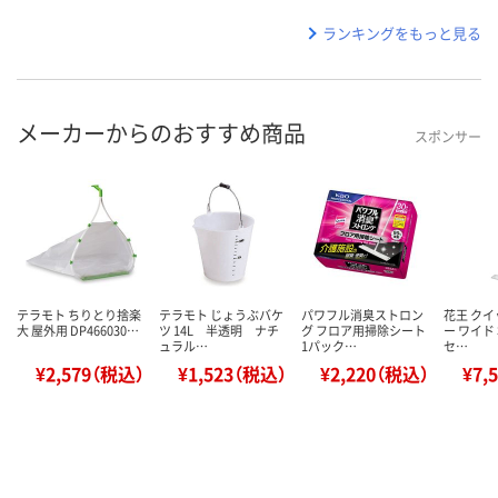
ランキングをもっと見る
メーカーからのおすすめ商品
スポンサー
テラモト ちりとり捨楽
テラモト じょうぶバケ
パワフル消臭ストロン
花王 ク
大 屋外用 DP466030…
ツ 14L 半透明 ナチ
グ フロア用掃除シート
ー ワイド 
ュラル…
1パック…
セ…
¥2,579（税込）
¥1,523（税込）
¥2,220（税込）
¥7,