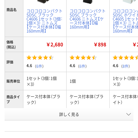
商品名
コロコロコンパクト
コロコロコンパクト
コロコロコン
SDSC ブラック
SDSC ブラック
SDSC ホワイ
C4606 1セット（3個：
C4606 ニトムズ【ケ
C4605 1セッ
1個×3） ニトムズ
ース付本体】【幅
1個×3） ニト
【ケース付本体】【幅
160mm用】
【ケース付本体
160mm用】
160mm用】
価格
￥2,680
￥898
￥2
(税込)
評価
4.6
4.6
4.6
（
6件
）
（
6件
）
（
8件
）
1セット（3個：1個
1セット（3個：
1個
販売単位
×3）
×3）
ケース付本体（ブラ
ケース付本体（ブラ
ケース付本体
商品タイ
プ
ック）
ック）
イト）
お申込番
詳しく見る
P692920
P683794
P692921
号
7点
あり
あり
在庫