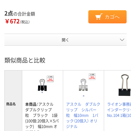
2点
の合計金額
カゴへ
￥672
（税込）
開く
類似商品と比較
本商品：
アスクル
アスクル ダブルク
ライオン事務
商品名
ダブルクリップ
リップ シルバー
インダークリ
粒 ブラック 1袋
粒 幅10mm 1パ
No.104 1箱(1
(100個:20個入×5パ
ック（20個入） オリ
ック) 幅10mm オ
ジナル