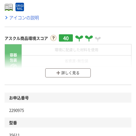
アイコンの説明
40
アスクル商品環境スコア
環境に配慮した材料を使用
容器
包装
省資源・無包装
分別・リサイクルしやすい設計
詳しく見る
環境に配慮した材料を使用
商品
お申込番号
本体
省資源・省エネ・節水
2290975
分別・リサイクルしやすい設計
型番
独自の回収スキームがある
仕組
35611