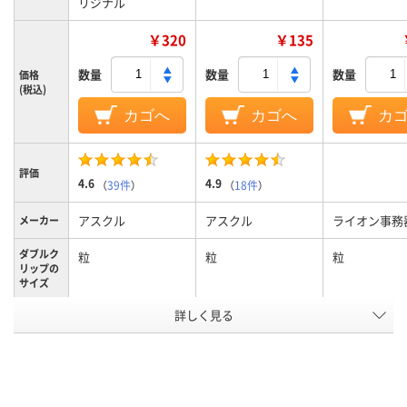
リジナル
￥320
￥135
数量
数量
数量
価格
(税込)
カゴへ
カゴへ
カ
評価
4.6
4.9
（
39件
）
（
18件
）
アスクル
アスクル
ライオン事務
メーカー
ダブルク
粒
粒
粒
リップの
サイズ
詳しく見る
粒
粒
粒
サイズ
カラーグ
ブラック系
シルバー系
ブラック系
ループ
20枚
20枚
とじ枚数