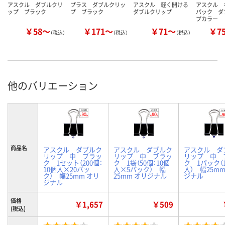
アスクル ダブルクリ
プラス ダブルクリッ
アスクル 軽く開ける
アスクル 
ップ ブラック
プ ブラック
ダブルクリップ
パック ダ
プカラー
￥58～
￥171～
￥71～
￥7
（税込）
（税込）
（税込）
他のバリエーション
商品名
アスクル ダブルク
アスクル ダブルク
アスクル ダ
リップ 中 ブラッ
リップ 中 ブラッ
リップ 中 
ク 1セット（200個：
ク 1袋（50個：10個
ク 1パック（
10個入×20パッ
入×5パック） 幅
入） 幅25mm
ク） 幅25mm オリ
25mm オリジナル
ジナル
ジナル
価格
￥1,657
￥509
(税込)