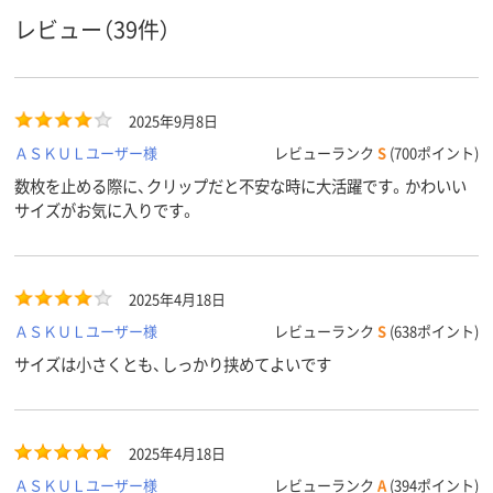
レビュー（39件）
スチール
スチール
スチール
材質
アスクル
商品環境
40
45
スコア
2025年9月8日
ＡＳＫＵＬユーザー様
レビューランク
S
(700ポイント)
数枚を止める際に、クリップだと不安な時に大活躍です。かわいい
サイズがお気に入りです。
2025年4月18日
ＡＳＫＵＬユーザー様
レビューランク
S
(638ポイント)
サイズは小さくとも、しっかり挟めてよいです
2025年4月18日
ＡＳＫＵＬユーザー様
レビューランク
A
(394ポイント)