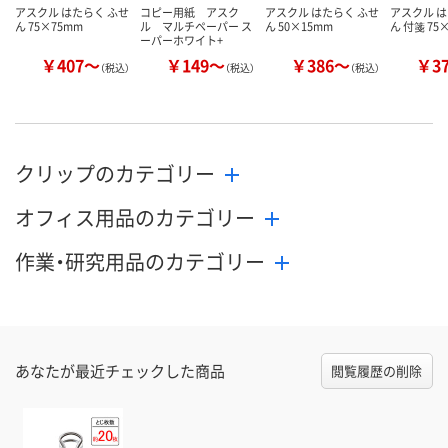
アスクル はたらく ふせ
コピー用紙 アスク
アスクル はたらく ふせ
アスクル は
ん 75×75mm
ル マルチペーパー ス
ん 50×15mm
ん 付箋 75
ーパーホワイト+
￥407～
￥149～
￥386～
￥3
（税込）
（税込）
（税込）
クリップのカテゴリー
オフィス用品のカテゴリー
作業・研究用品のカテゴリー
あなたが最近チェックした商品
閲覧履歴の削除