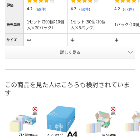
評価
4.2
4.2
4.2
（
68件
）
（
68件
）
（
68件
）
1セット（200個：10個
1セット（50個：10個
1パック（10個
販売単位
入×20パック）
入×5パック）
中
中
中
サイズ
お申込番
詳しく見る
481898
8226274
826351
号
あり
あり
あり
在庫
8月8日（土）
8月8日（土）
8月8日（土）
お届け日
この商品を見た人はこちらも検討されていま
す
数量
数量
数量
カゴへ
カゴへ
カ