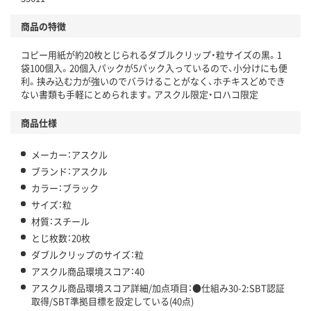
アスクルで資源循環している
商品の特徴
温室効果ガスなどの削減
コピー用紙が約20枚とじられるダブルクリップ・粒サイズの黒。1
この商品の環境配慮ポイントです。下記商品詳細「
袋100個入。20個入パックが5パック入っているので、小分けにも便
アスクル商品環境スコア詳細／加点項目
」で確認できます。
利。挟み込む力が強いのでバラけることがなく、ホチキスどめでき
ない書類も手軽にとめられます。アスクル限定・ロハコ限定
商品仕様
メーカー：アスクル
ブランド：アスクル
カラー：ブラック
サイズ：粒
材質：スチール
とじ枚数：20枚
ダブルクリップのサイズ：粒
アスクル商品環境スコア：40
アスクル商品環境スコア詳細/加点項目：●仕組み30-2:SBT認証
取得/SBT準拠目標を設定している(40点)