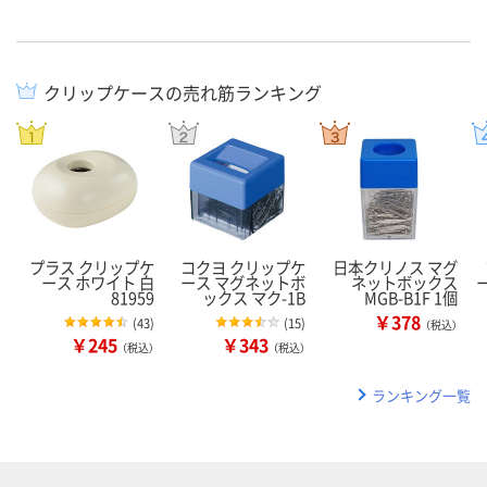
クリップケースの売れ筋ランキング
プラス クリップケ
コクヨ クリップケ
日本クリノス マグ
ース ホワイト 白
ース マグネットボ
ネットボックス
ー
81959
ックス マク-1B
MGB-B1F 1個
￥378
(
43
)
(
15
)
（税込）
￥245
￥343
（税込）
（税込）
ランキング一覧