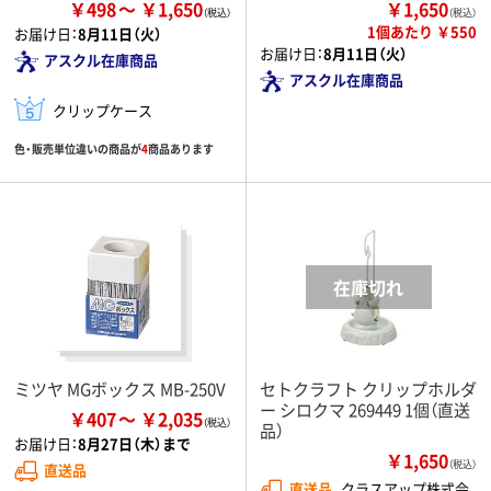
￥498
￥1,650
￥1,650
（税込）
1個あたり ￥550
お届け日：
8月11日（火）
お届け日：
8月11日（火）
アスクル在庫商品
アスクル在庫商品
クリップケース
色・販売単位違いの商品が
4
商品あります
ミツヤ MGボックス MB-250V
セトクラフト クリップホルダ
ー シロクマ 269449 1個（直送
￥407
￥2,035
品）
お届け日：
8月27日（木）まで
￥1,650
（税込）
直送品
直送品
クラスアップ株式会