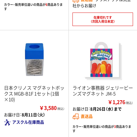
カラー・販売単位違いの商品が
6
商品ありま
社からお届け
す
在庫切れです
（次回入荷日未定）
日本クリノス マグネットボッ
ライオン事務器 ジェリービー
クス MGB-B1F 1セット(1個
ンズマグネット JM-5
×10)
￥1,276
（税込）
￥3,580
お届け日：
8月26日（水）まで
（税込）
お届け日：
8月11日（火）
直送品
アスクル在庫商品
カラー・販売単位違いの商品が
3
商品ありま
す