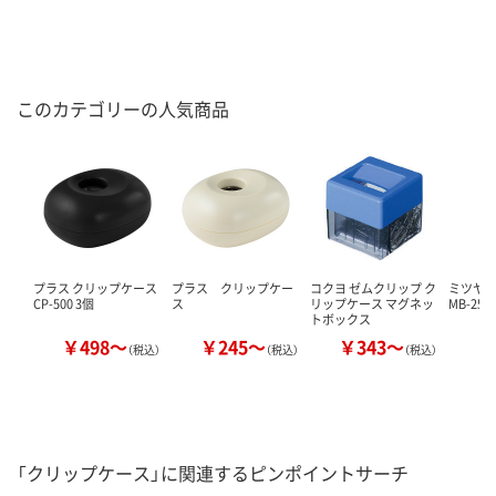
このカテゴリーの人気商品
プラス クリップケース
プラス クリップケー
コクヨ ゼムクリップ ク
ミツヤ 
CP-500 3個
ス
リップケース マグネッ
MB-250
トボックス
￥498～
￥245～
￥343～
￥
（税込）
（税込）
（税込）
「クリップケース」に関連するピンポイントサーチ