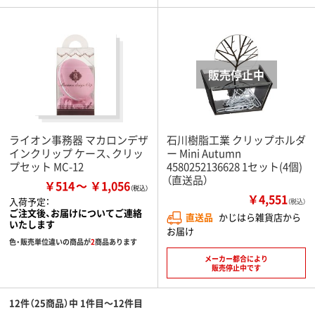
ライオン事務器 マカロンデザ
石川樹脂工業 クリップホルダ
インクリップ ケース、クリッ
ー Mini Autumn
プセット MC-12
4580252136628 1セット(4個)
（直送品）
￥514
￥1,056
￥4,551
入荷予定：
（税込）
ご注文後、お届けについてご連絡
直送品
かじはら雑貨店から
いたします
お届け
色・販売単位違いの商品が
2
商品あります
メーカー都合により
販売停止中です
12件（25商品）中 1件目～12件目