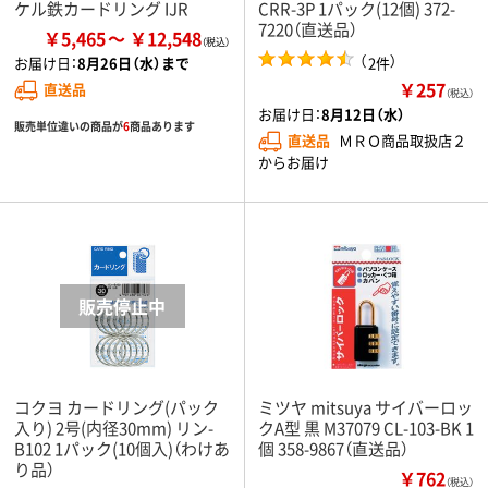
ケル鉄カードリング IJR
CRR-3P 1パック(12個) 372-
7220（直送品）
￥5,465
￥12,548
（
）
2件
お届け日：
8月26日（水）まで
￥257
直送品
（税込）
お届け日：
8月12日（水）
販売単位違いの商品が
6
商品あります
直送品
ＭＲＯ商品取扱店２
からお届け
コクヨ カードリング(パック
ミツヤ mitsuya サイバーロッ
入り) 2号(内径30mm) リン-
クA型 黒 M37079 CL-103-BK 1
B102 1パック(10個入)（わけあ
個 358-9867（直送品）
り品）
￥762
（税込）