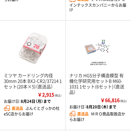
インテックスカンパニーからお届
け
ミツヤ カードリング内径
ナリカ HGS分子構造模型 有
30mm 20本 BX2-CR2/37214 1
機化学研究用セットB M60-
セット(20本×5)（直送品）
1031 1セット(6セット)（直送
品）
￥2,915
（税込）
￥66,816
お届け日：
8月24日（月）まで
（税込）
お届け日：
8月20日（木）まで
直送品
ぶんぐとざっかの杜
直送品
ＭＲＯ商品取扱店か
eSC店からお届け
らお届け