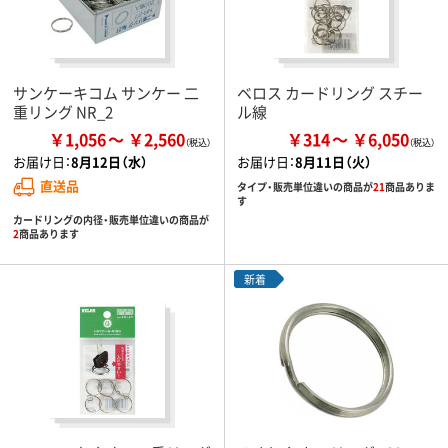
サンケーキコム サンケー 二
ベロス カードリング スチー
重リング NR_2
ル線
￥1,056
￥2,560
￥314
￥6,050
お届け日：
8月12日（水）
お届け日：
8月11日（火）
直送品
タイプ・販売単位違いの商品が
21
商品ありま
す
カードリングの内径・販売単位違いの商品が
2
商品あります
新着