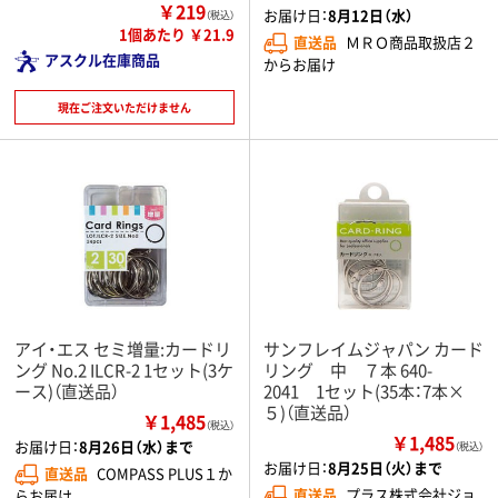
￥219
お届け日：
8月12日（水）
（税込）
1個あたり ￥21.9
直送品
ＭＲＯ商品取扱店２
アスクル在庫商品
からお届け
現在ご注文いただけません
アイ・エス セミ増量:カードリ
サンフレイムジャパン カード
ング No.2 ILCR-2 1セット(3ケ
リング 中 ７本 640-
ース)（直送品）
2041 1セット(35本：7本×
５)（直送品）
￥1,485
（税込）
￥1,485
お届け日：
8月26日（水）まで
（税込）
お届け日：
8月25日（火）まで
直送品
COMPASS PLUS１か
直送品
プラス株式会社ジョ
らお届け