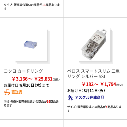
タイプ・販売単位違いの商品が
13
商品ありま
す
コクヨ カードリング
ベロス スマートスリム 二重
リング シルバー SSL
￥3,166
￥25,831
￥182
￥1,794
お届け日：
8月20日（木）まで
お届け日：
8月11日（火）
直送品
アスクル在庫商品
内径・種類・販売単位違いの商品が
16
商品あ
ります
サイズ・販売単位違いの商品が
4
商品ありま
す