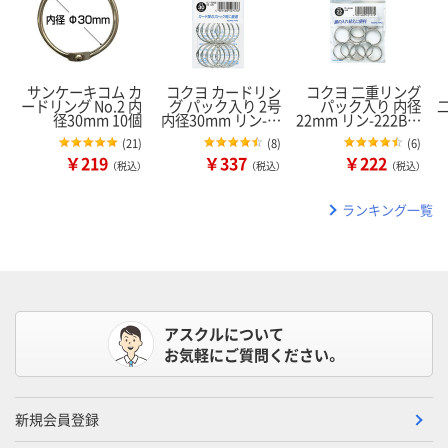
サンケーキコム カ
コクヨ カードリン
コクヨ 二重リング
ードリング No.2 内
グ パック入り 2号
パック入り 内径
径30mm 10個
内径30mm リン-…
22mm リン-222B…
(
21
)
(
8
)
(
6
)
￥219
￥337
￥222
（税込）
（税込）
（税込）
ランキング一覧
アスクルについて
お気軽にご質問ください。
新規会員登録