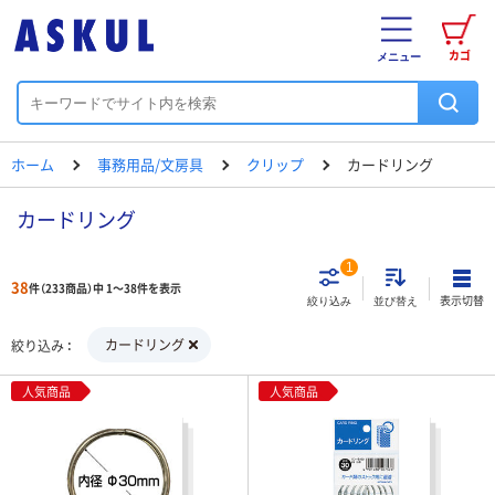
カゴ
メニュー
ホーム
事務用品/文房具
クリップ
カードリング
カードリング
1
38
件（233商品）中 1～38件を表示
表示切替
絞り込み
並び替え
カードリング
絞り込み
人気商品
人気商品