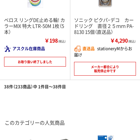
ベロス リングDE止める輪! カ
ソニック ピクパ・デコ カー
ラーMIX 特大 LTR-50M 1枚（5
ドリング 直径２５ｍｍ PA-
本）
8130 15個（直送品）
￥198
￥4,290
（税込）
（税込）
アスクル在庫商品
直送品
stationeryMからお
届け
お取り扱い終了しました
メーカー都合により
販売停止中です
38件（233商品）中 1件目～38件目
このカテゴリーの人気商品