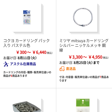
コクヨ カードリング パック
ミツヤ mitsuya カードリング
入り パステル色
シルバー ニッケルメッキ 鋼
線
￥300
￥6,440
￥3,300
￥4,950
お届け日：
8月11日（火）
お届け日：
8月25日（火）まで
アスクル在庫商品
直送品
カードリングの内径・種類・販売単位違いの
商品が
6
商品あります
寸法・内容量・販売単位違いの商品が
7
商品あ
ります