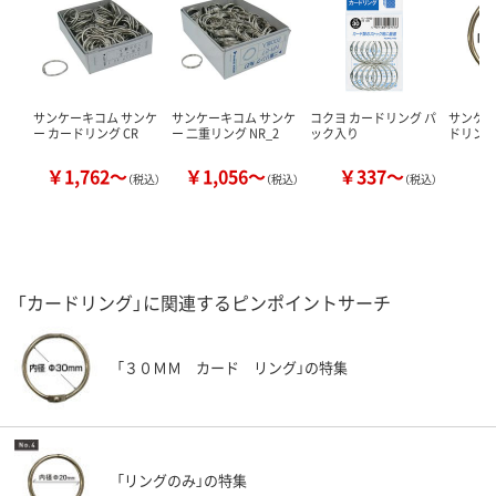
サンケーキコム サンケ
サンケーキコム サンケ
コクヨ カードリング パ
サンケ
ー カードリング CR
ー 二重リング NR_2
ック入り
ドリン
￥1,762～
￥1,056～
￥337～
￥
（税込）
（税込）
（税込）
「カードリング」に関連するピンポイントサーチ
「３０ＭＭ カード リング」の特集
「リングのみ」の特集