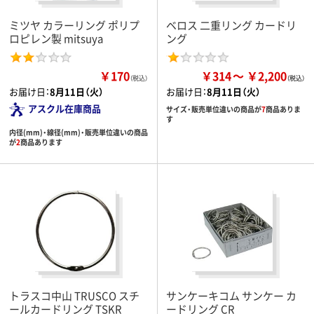
ミツヤ カラーリング ポリプ
ベロス 二重リング カードリ
ロピレン製 mitsuya
ング
￥170
￥314
￥2,200
（税込）
お届け日：
8月11日（火）
お届け日：
8月11日（火）
アスクル在庫商品
サイズ・販売単位違いの商品が
7
商品ありま
す
内径(mm)・線径(mm)・販売単位違いの商品
が
2
商品あります
トラスコ中山 TRUSCO スチ
サンケーキコム サンケー カ
ールカードリング TSKR
ードリング CR