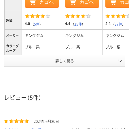
カゴへ
カゴへ
カ
評価
4.0
4.4
4.4
（
5件
）
（
25件
）
（
37件
）
キングジム
キングジム
キングジム
メーカー
カラーグ
ブルー系
ブルー系
ブルー系
ループ
詳しく見る
80mm、80、80mm
100、とじ厚
50、とじ厚
100(116)mm、
50(66)mm、5
とじ厚
100mm
A4タテ、A4
A4
A4
サイズ
タテ
タテ
タテ
向き
レビュー（5件）
両開き
両開き
両開き
開き方
アスクル
2024年6月20日
商品環境
40
スコア