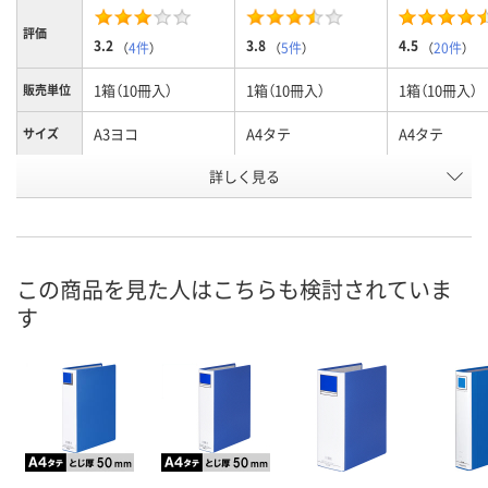
評価
3.2
3.8
4.5
（
4件
）
（
5件
）
（
20件
）
1箱（10冊入）
1箱（10冊入）
1箱（10冊入）
販売単位
A3ヨコ
A4タテ
A4タテ
サイズ
詳しく見る
50mm
30mm
50mm
とじ厚
お申込番
J375625
2292209
2292218
号
7点
あり
あり
在庫
この商品を見た人はこちらも検討されていま
す
8月11日（火）
8月10日（月）
8月10日（月）
お届け日
数量
数量
数量
カゴへ
カゴへ
カ