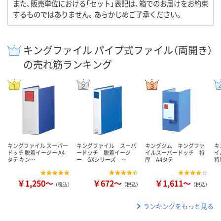
また、販売単位における「セット」表記は、箱でのお届けをお約束
するものではありません。あらかじめご了承ください。
キングファイル パイプ式ファイル（両開き）
の売れ筋ランキング
キングファイル スーパー
キングファイル スーパ
キングジム キングファ
キ
ドッチ 脱着イージー A4
ードッチ 脱着イージ
イルスーパードッチ 特
イ
タテ キン…
ー GXシリーズ …
厚 A4タテ
特
￥1,250～
￥672～
￥1,611～
（税込）
（税込）
（税込）
ランキングをもっと見る