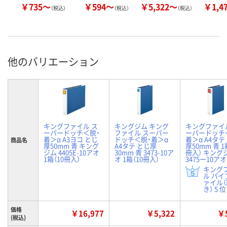
￥735～
￥594～
￥5,322～
￥1,4
（税込）
（税込）
（税込）
他のバリエーション
キングファイル ス
キングジム キング
キングファイ
ーパードッチ＜脱・
ファイル スーパー
ーパードッチ
着＞α A3ヨコ とじ
ドッチ＜脱・着＞α
着＞α A4タテ
商品名
厚50mm 青 キング
A4タテ とじ厚
厚50mm 青 1
ジム 4405E-10アオ
30mm 青 3473-10ア
冊入） キング
1箱（10冊入）
オ 1箱（10冊入）
3475ー10アオ
キング
ル パイ
ァイル
き） 5 位
価格
￥16,977
￥5,322
￥5
(税込)