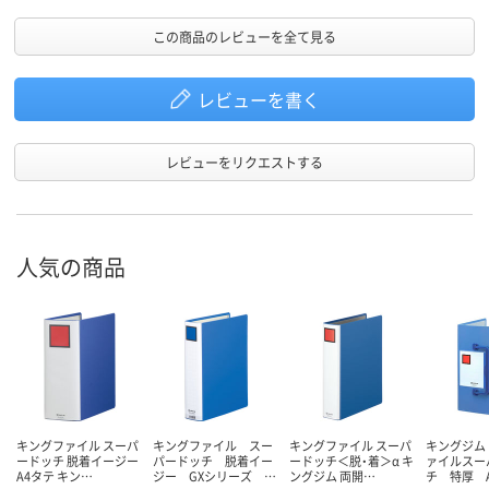
この商品のレビューを全て見る
レビューを書く
レビューをリクエストする
人気の商品
キングファイル スーパ
キングファイル スー
キングファイル スーパ
キングジム
ードッチ 脱着イージー
パードッチ 脱着イー
ードッチ＜脱・着＞α キ
ァイルスー
A4タテ キン…
ジー GXシリーズ …
ングジム 両開…
チ 特厚 