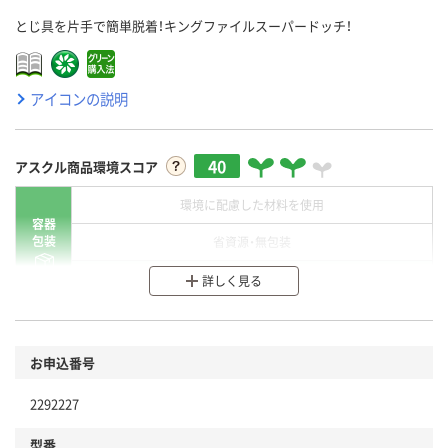
とじ具を片手で簡単脱着！キングファイルスーパードッチ！
アイコンの説明
40
アスクル商品環境スコア
環境に配慮した材料を使用
容器
包装
省資源・無包装
分別・リサイクルしやすい設計
詳しく見る
環境に配慮した材料を使用
商品
お申込番号
本体
省資源・省エネ・節水
2292227
分別・リサイクルしやすい設計
型番