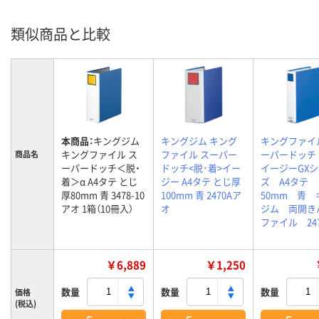
類似商品と比較
本商品：
キングジム
キングジム キング
キングファイ
キングファイル ス
ファイル スーパー
ーパードッチ
商品名
ーパードッチ＜脱・
ドッチ<脱･着>イー
イージーGX
着＞α A4タテ とじ
ジー A4タテ とじ厚
ズ A4タテ
厚80mm 青 3478-10
100mm 青 2470Aア
50mm 青 
アオ 1箱（10冊入）
オ
ジム 両開き
ファイル 247
￥6,889
￥1,250
数量
数量
数量
価格
(税込)