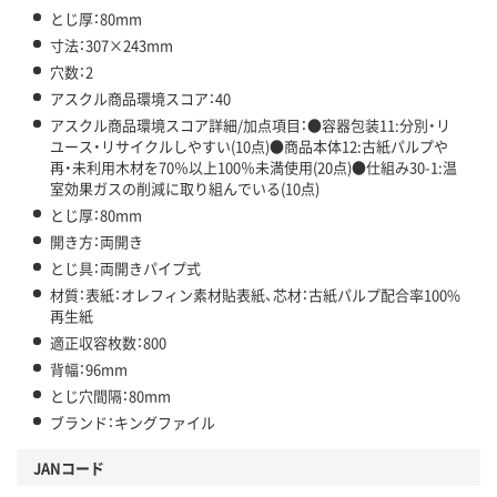
とじ厚：80mm
寸法：307×243mm
穴数：2
アスクル商品環境スコア：40
アスクル商品環境スコア詳細/加点項目：●容器包装11:分別・リ
ユース・リサイクルしやすい(10点)●商品本体12:古紙パルプや
再・未利用木材を70％以上100％未満使用(20点)●仕組み30-1:温
室効果ガスの削減に取り組んでいる(10点)
とじ厚：80mm
開き方：両開き
とじ具：両開きパイプ式
材質：表紙：オレフィン素材貼表紙、芯材：古紙パルプ配合率100%
再生紙
適正収容枚数：800
背幅：96mm
とじ穴間隔：80mm
ブランド：キングファイル
JANコード