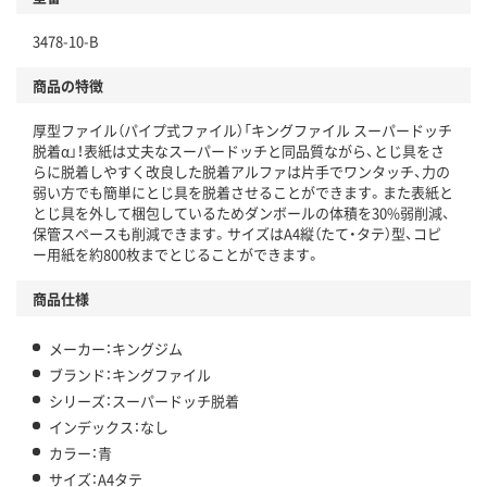
独自の回収スキームがある
3478-10-B
仕組
アスクルで資源循環している
商品の特徴
温室効果ガスなどの削減
厚型ファイル（パイプ式ファイル）「キングファイル スーパードッチ
この商品の環境配慮ポイントです。下記商品詳細「
脱着α」！表紙は丈夫なスーパードッチと同品質ながら、とじ具をさ
アスクル商品環境スコア詳細／加点項目
」で確認できます。
らに脱着しやすく改良した脱着アルファは片手でワンタッチ、力の
弱い方でも簡単にとじ具を脱着させることができます。また表紙と
とじ具を外して梱包しているためダンボールの体積を30%弱削減、
保管スペースも削減できます。サイズはA4縦（たて・タテ）型、コピ
ー用紙を約800枚までとじることができます。
商品仕様
メーカー：キングジム
ブランド：キングファイル
シリーズ：スーパードッチ脱着
インデックス：なし
カラー：青
サイズ：A4タテ