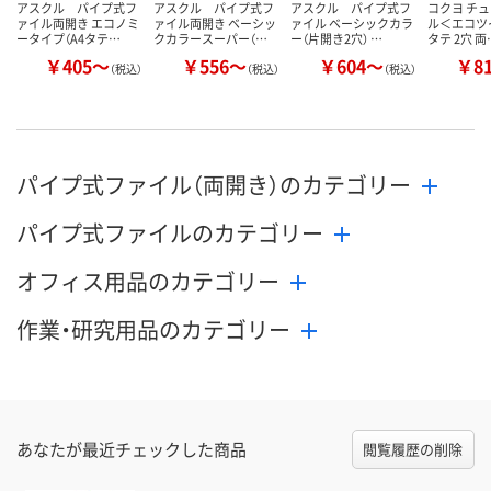
アスクル パイプ式フ
アスクル パイプ式フ
アスクル パイプ式フ
コクヨ チ
ァイル両開き エコノミ
ァイル両開き ベーシッ
ァイル ベーシックカラ
ル＜エコツイ
ータイプ（A4タテ…
クカラースーパー（…
ー（片開き2穴） …
タテ 2穴 両
￥405～
￥556～
￥604～
￥8
（税込）
（税込）
（税込）
パイプ式ファイル（両開き）のカテゴリー
パイプ式ファイルのカテゴリー
オフィス用品のカテゴリー
作業・研究用品のカテゴリー
あなたが最近チェックした商品
閲覧履歴の削除