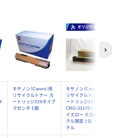
オリジナル
次へ
キヤノン（Canon）用
キヤノン（Canon）用
ハイパー
カ
リサイクルトナー カ
リサイクルトナー カ
ング キ
タ
ートリッジ329タイプ
ートリッジ331Y
（Cano
マゼンタ 1個
CRG-331YELタイプ
ルトナー
イエロー 大容量 アス
トリッジ0
クル限定 1個 オリジ
ラック 1
ナル