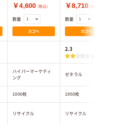
￥4,600
￥8,710
￥7,3
（税込）
（税込）
数量
数量
数量
カゴへ
カゴへ
2.3
(3)
ハイパーマーケティ
ハイパー
ゼネラル
ング
ング
1000枚
1950枚
2300枚
リサイクル
リサイクル
レッド系
イエロー系
ブラック