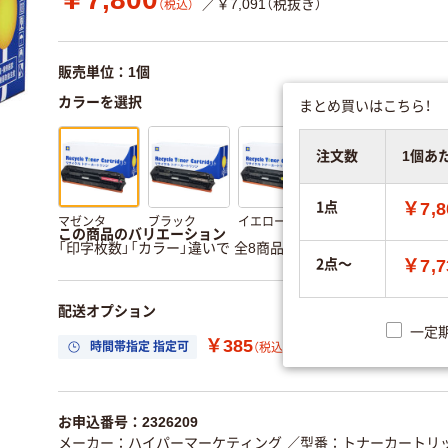
／￥7,091（税抜き）
（税込）
販売単位：1個
カラーを選択
まとめ買いはこちら！
注文数
1個あ
1点
￥7,8
マゼンタ
ブラック
イエロー
シアン
この商品のバリエーション
「印字枚数」「カラー」違いで 全8商品 あります。
すべてのバリ
2点～
￥7,7
配送オプション
一定
￥385
時間帯指定 指定可
置き場所指定 利用
（税込）
お申込番号：2326209
メーカー：ハイパーマーケティング
／型番：トナーカートリ