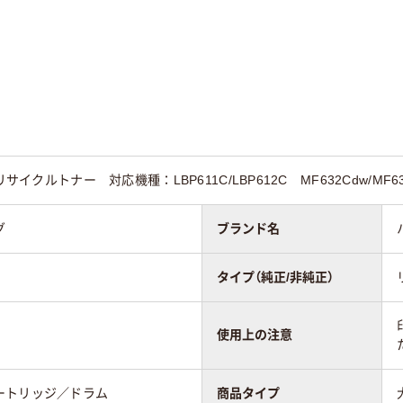
ノン
キヤノン
キヤノン
サイクルトナー 対応機種：LBP611C/LBP612C MF632Cdw/MF63
グ
ブランド名
タイプ（純正/非純正）
使用上の注意
ートリッジ／ドラム
商品タイプ