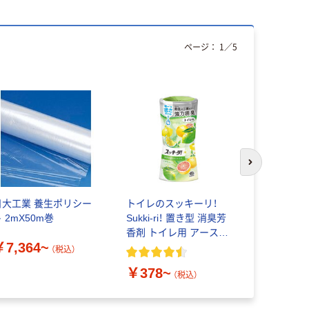
ページ：
1
／
5
本気プ
次のスライド
日大工業 養生ポリシー
トイレのスッキーリ！
キヤノン（Ca
 2mX50m巻
Sukki-ri！ 置き型 消臭芳
トナー ト
香剤 トイレ用 アース製
ッジ070シ
￥7,364~
薬
（税込）
￥15,70
￥378~
（税込）