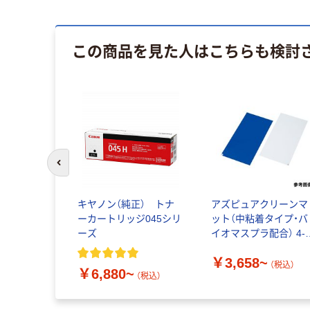
この商品を見た人はこちらも検討
イス
前のスライドへ
SON)
キヤノン（純正） トナ
アズピュアクリーンマ
 純正インク
ーカートリッジ045シリ
ット（中粘着タイプ・バ
ジ
ーズ
イオマスプラ配合） 4-
6198
￥3,658~
（税込）
~
￥6,880~
（税込）
（税込）