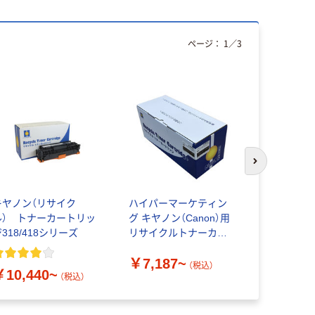
ページ：
1
／
3
次のスライド
キヤノン（リサイク
ハイパーマーケティン
ゼネラルサ
ル） トナーカートリッ
グ キヤノン（Canon）用
ノン（Cano
318/418シリーズ
リサイクルトナーカー
クルトナー
トリッジ067シリーズ
ジ335シリ
￥7,187~
￥15,98
（税込）
￥10,440~
（税込）