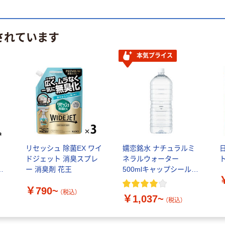
されています
本気プライス
リセッシュ 除菌EX ワイ
嬬恋銘水 ナチュラルミ
ドジェット 消臭スプレ
ネラルウォーター
ト
ー 消臭剤 花王
500mlキャップシール付
き／2Lラベルレス 10本
￥790~
（税込）
￥1,037~
（税込）