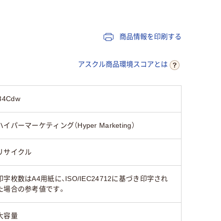
キヤノン
キヤノン
キヤノン
商品情報を印刷する
15
アスクル商品環境スコアとは
4Cdw
ハイパーマーケティング（Hyper Marketing）
リサイクル
印字枚数はA4用紙に、ISO/IEC24712に基づき印字され
た場合の参考値です。
大容量