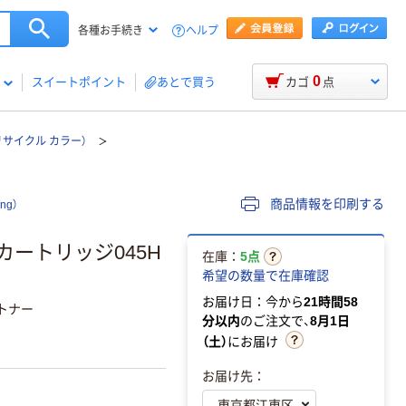
ヘルプ
各種お手続き
0
スイートポイント
あとで買う
カゴ
点
リサイクル カラー）
商品情報を印刷する
ng）
 カートリッジ045H
在庫：
5点
希望の数量で在庫確認
お届け日：今から
21時間58
ルトナー
分以内
のご注文で、
8月1日
（土）
にお届け
お届け先：