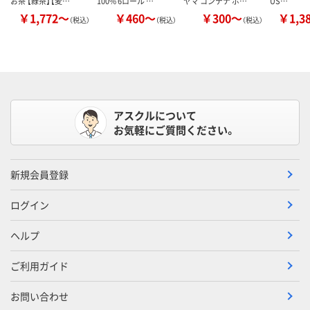
お茶 【緑茶】【麦…
100% 6ロール …
ヤマ コンテナ ボ…
US…
￥1,772～
￥460～
￥300～
￥1,3
（税込）
（税込）
（税込）
アスクルについて
お気軽にご質問ください。
新規会員登録
ログイン
ヘルプ
ご利用ガイド
お問い合わせ