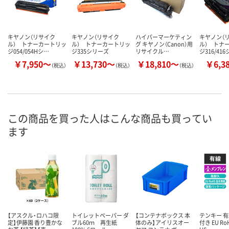
キヤノン（リサイク
キヤノン（リサイク
ハイパーマーケティン
キヤノン（
ル） トナーカートリッ
ル） トナーカートリッ
グ キヤノン（Canon）用
ル） トナ
ジ054/054Hシ…
ジ335シリーズ
リサイクル…
ジ316/41
￥7,950～
￥13,730～
￥18,810～
￥6,3
（税込）
（税込）
（税込）
この商品を買った人はこんな商品も買ってい
ます
【アスクル・ロハコ限
トイレットペーパー ダ
【コンテナボックス 本
テンキー 有
定】伊藤園 香り豊かな
ブル60ｍ 再生紙
体のみ】アイリスオー
付き EU R