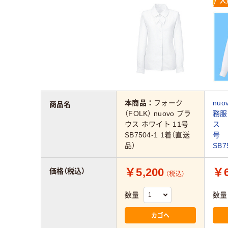
人
本商品：
フォーク
nu
商品名
（FOLK） nuovo ブラ
務服
ウス ホワイト 11号
ス 
SB7504-1 1着（直送
号
品）
SB7
￥5,200
￥6
価格（税込）
（税込）
数量
数量
カゴへ