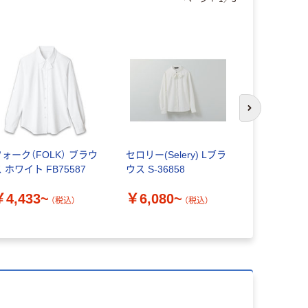
人気商品
次のスライド
フォーク（FOLK） ブラウ
セロリー(Selery) Lブラ
フォーク（FO
 ホワイト FB75587
ウス S-36858
ブラウス 
FB75577
￥4,433~
￥6,080~
（税込）
（税込）
￥4,663