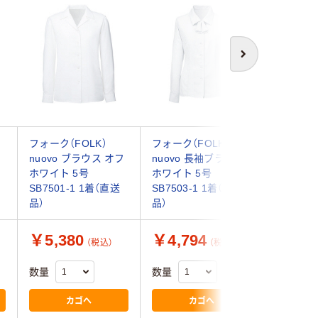
アウト
次へ
フォーク（FOLK）
フォーク（FOLK）
フォーク
フ
nuovo ブラウス オフ
nuovo 長袖ブラウス
ワイト 7号
ホワイト 5号
ホワイト 5号
1-7 1着
SB7501-1 1着（直送
SB7503-1 1着（直送
品）
品）
￥5,380
￥4,794
￥5,9
（税込）
（税込）
数量
数量
数量
カゴへ
カゴへ