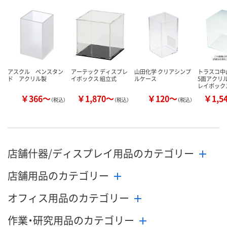
数量
数量
数量
カゴへ
カゴへ
カ
アスクル ペンスタン
アーテック ディスプレ
山田化学 クリアシンプ
トラスコ中山
ド アクリル製
イボックス 組立式
ルケース
5面アクリ
レイボック
￥366～
￥1,870～
￥120～
￥1,5
（税込）
（税込）
（税込）
店舗什器/ディスプレイ用品のカテゴリー
店舗用品のカテゴリー
オフィス用品のカテゴリー
作業・研究用品のカテゴリー