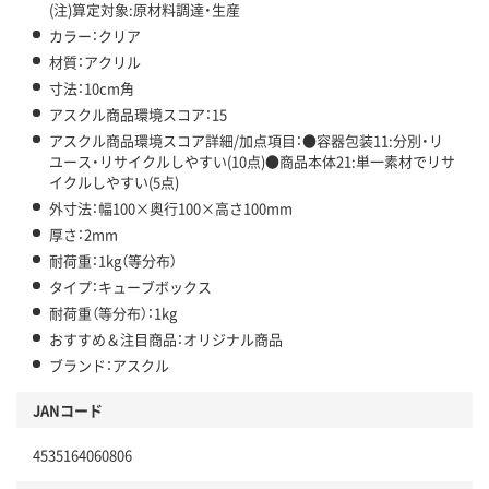
(注)算定対象:原材料調達・生産
カラー：クリア
材質：アクリル
寸法：10cm角
アスクル商品環境スコア：15
アスクル商品環境スコア詳細/加点項目：●容器包装11:分別・リ
ユース・リサイクルしやすい(10点)●商品本体21:単一素材でリサ
イクルしやすい(5点)
外寸法：幅100×奥行100×高さ100mm
厚さ：2mm
耐荷重：1kg（等分布）
タイプ：キューブボックス
耐荷重（等分布）：1kg
おすすめ＆注目商品：オリジナル商品
ブランド：アスクル
JANコード
4535164060806