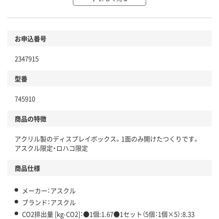
環境に配慮した材料を使用
商品
お申込番号
本体
省資源・省エネ・節水
2347915
分別・リサイクルしやすい設計
型番
独自の回収スキームがある
745910
仕組
アスクルで資源循環している
商品の特徴
温室効果ガスなどの削減
アクリル製のディスプレイボックス。1面のみ開けたつくりです。
この商品の環境配慮ポイントです。下記商品詳細「
アスクル限定・ロハコ限定
アスクル商品環境スコア詳細／加点項目
」で確認できます。
商品仕様
メーカー：アスクル
ブランド：アスクル
CO2排出量 [kg-CO2]：●1個:1.67●1セット（5個：1個×5）:8.33