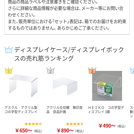
商品の商品ラベルや注意書きをご確認ください。
さらに詳細な商品情報が必要な場合は、メーカー等にお問い合
わせください。
また、販売単位における「セット」表記は、箱でのお届けをお約束
するものではありません。あらかじめご了承ください。
ディスプレイケース/ディスプレイボック
スの売れ筋ランキング
アスクル アクリル製
アクリル仕切棚 無印良
ＨＥＩＫＯ コの字型デ
ス
コの字型ディスプレイ
品 良品計画
ィスプレイ 3面
動
ン
￥490～
（税込）
￥650～
￥890～
（税込）
（税込）