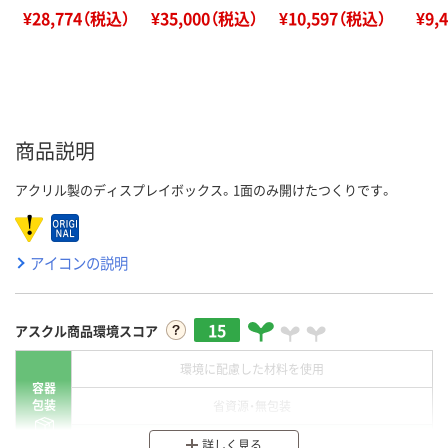
¥28,774（税込）
¥35,000（税込）
¥10,597（税込）
¥9,
商品説明
アクリル製のディスプレイボックス。1面のみ開けたつくりです。
アイコンの説明
15
アスクル商品環境スコア
環境に配慮した材料を使用
容器
包装
省資源・無包装
分別・リサイクルしやすい設計
詳しく見る