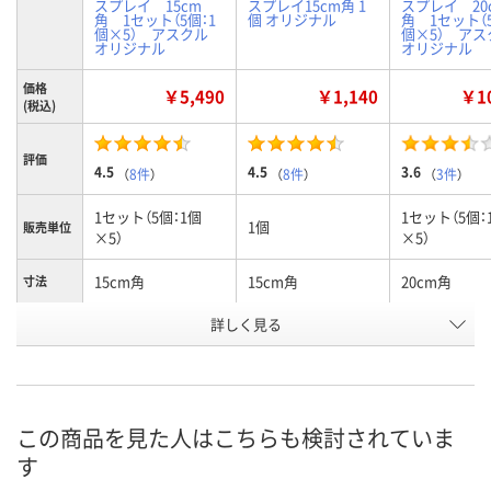
スプレイ 15cm
スプレイ15cm角 1
スプレイ 20
角 1セット（5個：1
個 オリジナル
角 1セット（5
個×5） アスクル
個×5） ア
オリジナル
オリジナル
価格
￥5,490
￥1,140
￥10
(税込)
評価
4.5
4.5
3.6
（
8件
）
（
8件
）
（
3件
）
1セット（5個：1個
1セット（5個：
1個
販売単位
×5）
×5）
15cm角
15cm角
20cm角
寸法
お申込番
詳しく見る
8920958
8444504
8920967
号
入荷待ち
入荷待ち
入荷待ち
在庫
ご注文後、お届けに
ご注文後、お届けに
ご注文後、お
この商品を見た人はこちらも検討されていま
ついてご連絡いたし
ついてご連絡いたし
ついてご連絡
お届け日
す
ます
ます
ます