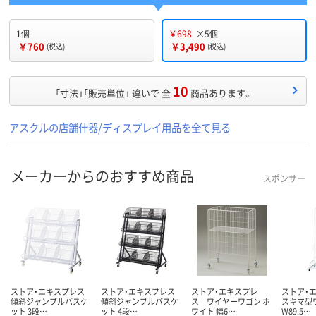
1個
￥698
×5個
￥760
￥3,490
(税込)
(税込)
10
「寸法」「販売単位」 違いで 全
商品あります。
アスクルの店舗什器/ディスプレイ用品を全て見る
メーカーからのおすすめ商品
スポンサー
ストア・エキスプレス
ストア・エキスプレス
ストア・エキスプレ
ストア・
傾斜ジャンブルバスケ
傾斜ジャンブルバスケ
ス ワイヤーワゴン ホ
スキマ型
ット 3段…
ット 4段…
ワイト 幅6…
W89.5…