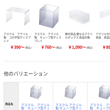
アスクル アクリル
アスクル アクリル
無印良品 重なるアクリ
アクリル仕
製 コの字型ディスプ
製 キューブ型ディス
ルボックス 良品計画
良品 良品
レイ
プレイ
￥390～
￥760～
￥1,090～
￥8
（税込）
（税込）
（税込）
他のバリエーション
商品名
アスクル アクリル
アスクル アクリル
アスクル ア
製 キューブ型ディ
製 キューブ型ディ
製 キューブ