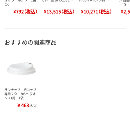
ぼり クールグレー 1袋
カレー皿 BPC-233 1…
ボウル(中) BPB-18 …
ーン 個包
（50…
ー TS…
¥792（税込）
¥13,515（税込）
¥10,271（税込）
¥2,
おすすめの関連商品
サンナップ 紙コップ
専用フタ 205ml（7オ
ンス）用 1袋…
￥463
（税込）