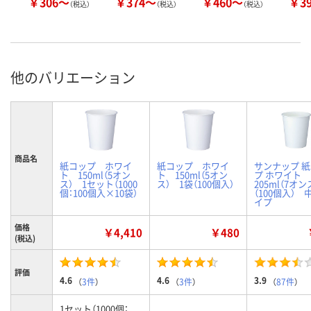
￥306～
￥374～
￥460～
￥3
（税込）
（税込）
（税込）
他のバリエーション
商品名
紙コップ ホワイ
紙コップ ホワイ
サンナップ 
ト 150ml（5オン
ト 150ml（5オン
プ ホワイト
ス） 1セット（1000
ス） 1袋（100個入）
205ml（7オン
個：100個入×10袋）
（100個入） 
イプ
価格
￥4,410
￥480
(税込)
評価
4.6
4.6
3.9
（
3件
）
（
3件
）
（
87件
）
1セット（1000個：