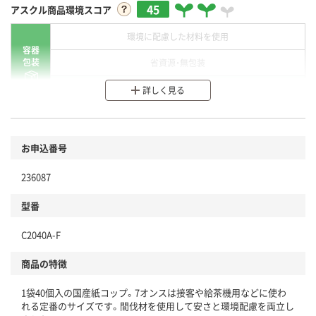
45
アスクル商品環境スコア
環境に配慮した材料を使用
容器
包装
省資源・無包装
分別・リサイクルしやすい設計
詳しく見る
環境に配慮した材料を使用
商品
お申込番号
本体
省資源・省エネ・節水
236087
分別・リサイクルしやすい設計
型番
独自の回収スキームがある
C2040A-F
仕組
アスクルで資源循環している
商品の特徴
温室効果ガスなどの削減
1袋40個入の国産紙コップ。7オンスは接客や給茶機用などに使わ
この商品の環境配慮ポイントです。下記商品詳細「
れる定番のサイズです。間伐材を使用して安さと環境配慮を両立し