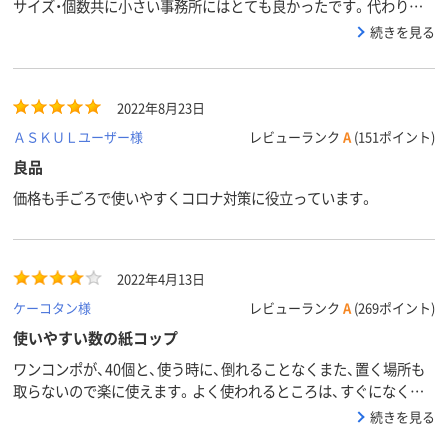
サイズ・個数共に小さい事務所にはとても良かったです。代わりを
探しましたが、価格が高く個数が多い・少ないなど丁度いいものがあ
続きを見る
りません。アスクルは頻繁に商品を変えますが、こういった商品は
かえずにいてほしいです。
2022年8月23日
ＡＳＫＵＬユーザー様
レビューランク
A
(151ポイント)
良品
価格も手ごろで使いやすくコロナ対策に役立っています。
2022年4月13日
ケーコタン様
レビューランク
A
(269ポイント)
使いやすい数の紙コップ
ワンコンポが、40個と、使う時に、倒れることなくまた、置く場所も
取らないので楽に使えます。よく使われるところは、すぐになくな
ってしまうかもしれませんが、高さがない分横に並べればいいので、
続きを見る
対応できると思いますよ！便利に使わせてもらってます。