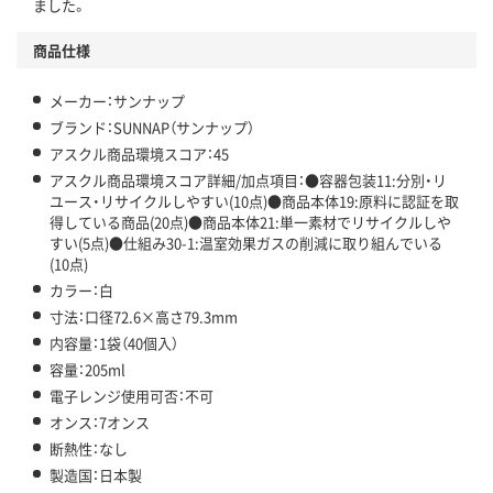
アスクル商品環境スコア詳細／加点項目
」で確認できます。
ました。
商品仕様
メーカー：サンナップ
ブランド：SUNNAP（サンナップ）
アスクル商品環境スコア：45
アスクル商品環境スコア詳細/加点項目：●容器包装11:分別・リ
ユース・リサイクルしやすい(10点)●商品本体19:原料に認証を取
得している商品(20点)●商品本体21:単一素材でリサイクルしや
すい(5点)●仕組み30-1:温室効果ガスの削減に取り組んでいる
(10点)
カラー：白
寸法：口径72.6×高さ79.3mm
内容量：1袋（40個入）
容量：205ml
電子レンジ使用可否：不可
オンス：7オンス
断熱性：なし
製造国：日本製