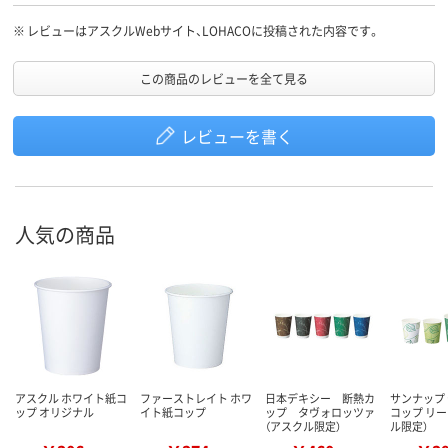
※
レビューはアスクルWebサイト、LOHACOに投稿された内容です。
この商品のレビューを全て見る
レビューを書く
人気の商品
アスクル ホワイト紙コ
ファーストレイト ホワ
日本デキシー 断熱カ
サンナップ
ップ オリジナル
イト紙コップ
ップ タヴォロッツァ
コップ リー
（アスクル限定）
ル限定）