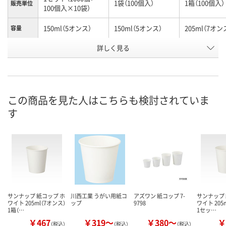
1袋（100個入）
1箱（100個入）
販売単位
100個入×10袋）
150ml（5オンス）
150ml（5オンス）
205ml（7オン
容量
お申込番
詳しく見る
HH14912
HH14909
3511079
号
入荷待ち
入荷待ち
入荷待ち
在庫
お届け日
この商品を見た人はこちらも検討されていま
す
お取り扱い終了しま
お取り扱い終了しま
お取り扱い終
した
した
した
サンナップ 紙コップ ホ
川西工業 うがい用紙コ
アズワン 紙コップ 7-
サンナップ 
ワイト 205ml（7オンス）
ップ
9798
ワイト 205
1箱（…
1セッ…
￥467
￥319～
￥380～
￥
（税込）
（税込）
（税込）