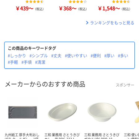
￥439～
￥368～
￥1,548～
（税込）
（税込）
（税込）
ランキングをもっと見る
この商品のキーワードタグ
#しっかり
#シンプル
#丈夫
#使いやすい
#便利
#厚い
#多い
#手軽
#手頃
#清潔
メーカーからのおすすめ商品
スポンサー
九州紙工 厚手大判おし
三和 業務用 さとうきび
三和 業務用 さとうきび
三和 使