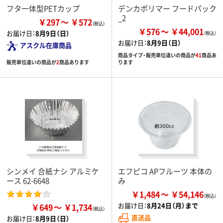
フタ一体型PETカップ
デンカポリマー フードパック
_2
￥297
￥572
￥576
￥44,001
お届け日：
8月9日（日）
お届け日：
8月9日（日）
アスクル在庫商品
商品タイプ・販売単位違いの商品が
41
商品あ
販売単位違いの商品が
2
商品あります
ります
シンメイ 合紙ナシ アルミケ
エフピコ APフルーツ 本体の
ース 62-6648
み
￥1,484
￥54,146
お届け日：
8月24日（月）まで
￥649
￥1,734
直送品
お届け日：
8月9日（日）