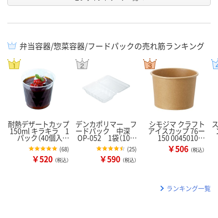
弁当容器/惣菜容器/フードパックの売れ筋ランキング
耐熱デザートカップ
デンカポリマー フ
シモジマ クラフト
150ml キラキラ 1
ードパック 中深
アイスカップ 76ー
パック（40個入…
OP-052 1袋（10…
150 0045010…
￥506
(
68
)
(
25
)
（税込）
￥520
￥590
（税込）
（税込）
ランキング一覧