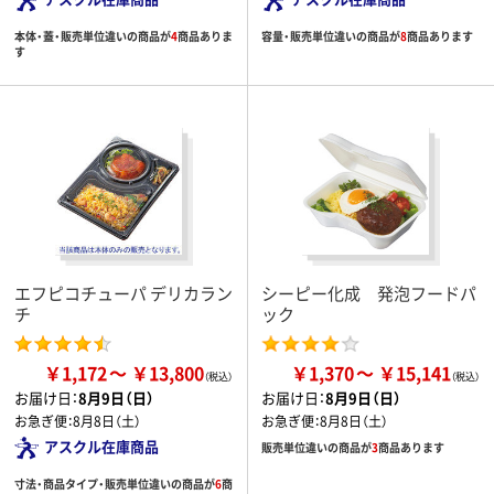
本体・蓋・販売単位違いの商品が
4
商品ありま
容量・販売単位違いの商品が
8
商品あります
す
エフピコチューパ デリカラン
シーピー化成 発泡フードパ
チ
ック
￥1,172
￥13,800
￥1,370
￥15,141
お届け日：
8月9日（日）
お届け日：
8月9日（日）
お急ぎ便：
8月8日（土）
お急ぎ便：
8月8日（土）
アスクル在庫商品
販売単位違いの商品が
3
商品あります
寸法・商品タイプ・販売単位違いの商品が
6
商