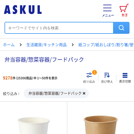
カゴ
メニュー
ホーム
生活雑貨/キッチン用品
紙コップ/紙おしぼり/割り箸/
弁当容器/惣菜容器/フードパック
1
9278
件（25306商品）中 1～50件を表示
表示切替
絞り込み
並び替え
弁当容器/惣菜容器/フードパック
絞り込み