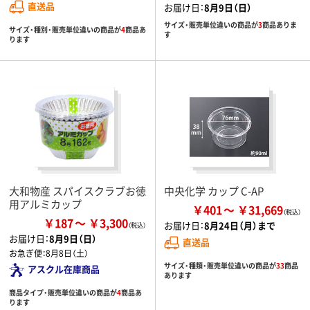
直送品
お届け日：
8月9日（日）
サイズ・販売単位違いの商品が
3
商品ありま
サイズ・種別・販売単位違いの商品が
4
商品あ
す
ります
大和物産 スパイスクラブお徳
中央化学 カップ C-AP
用アルミカップ
￥401
￥31,669
￥187
￥3,300
お届け日：
8月24日（月）まで
お届け日：
8月9日（日）
直送品
お急ぎ便：
8月8日（土）
サイズ・種類・販売単位違いの商品が
33
商品
アスクル在庫商品
あります
商品タイプ・販売単位違いの商品が
4
商品あ
ります