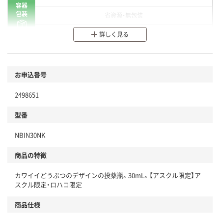
容器
包装
省資源・無包装
分別・リサイクルしやすい設計
詳しく見る
環境に配慮した材料を使用
商品
お申込番号
本体
省資源・省エネ・節水
2498651
分別・リサイクルしやすい設計
型番
独自の回収スキームがある
仕組
NBIN30NK
アスクルで資源循環している
商品の特徴
温室効果ガスなどの削減
カワイイどうぶつのデザインの投薬瓶。30mL。【アスクル限定】ア
この商品の環境配慮ポイントです。下記商品詳細「
スクル限定・ロハコ限定
アスクル商品環境スコア詳細／加点項目
」で確認できます。
商品仕様