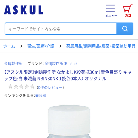
カゴ
メニュー
ホーム
衛生/医療/介護
薬局用品/調剤用品/服薬・投薬補助用品
金鵄製作所
ブランド：
金鵄製作所（Kinshi）
【アスクル限定】金鵄製作所 なかよしK投薬瓶30ml 青色目盛り キャ
ップ色:白 未滅菌 NBIN30NK 1袋（20本入） オリジナル
（
0
件のレビュー
）
ランキングを見る：
薬容器