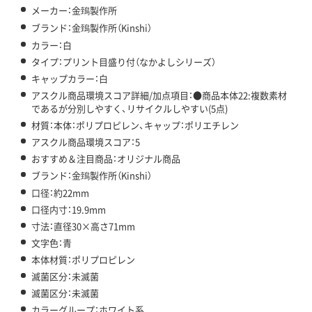
メーカー：金鵄製作所
ブランド：金鵄製作所（Kinshi）
カラー：白
タイプ：プリント目盛り付（なかよしシリーズ）
キャップカラー：白
アスクル商品環境スコア詳細/加点項目：●商品本体22:複数素材
であるが分別しやすく、リサイクルしやすい(5点)
材質：本体：ポリプロピレン、キャップ：ポリエチレン
アスクル商品環境スコア：5
おすすめ＆注目商品：オリジナル商品
ブランド：金鵄製作所（Kinshi）
口径：約22mm
口径内寸：19.9mm
寸法：直径30×高さ71mm
文字色：青
本体材質：ポリプロピレン
滅菌区分：未滅菌
滅菌区分：未滅菌
カラーグループ：ホワイト系