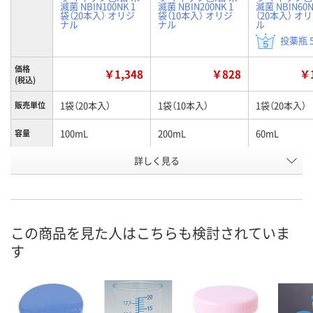
滅菌 NBIN100NK 1
滅菌 NBIN200NK 1
滅菌 NBIN60N
袋（20本入） オリジ
袋（10本入） オリジ
（20本入） オ
ナル
ナル
ル
投薬瓶 5
価格
￥1,348
￥828
￥1
(税込)
1袋（20本入）
1袋（10本入）
1袋（20本入）
販売単位
100mL
200mL
60mL
容量
お申込番
詳しく見る
2498633
2498642
2498670
号
あり
あり
あり
在庫
8月9日（日）
8月9日（日）
8月9日（日）
お届け日
この商品を見た人はこちらも検討されていま
す
数量
数量
数量
カゴへ
カゴへ
カ