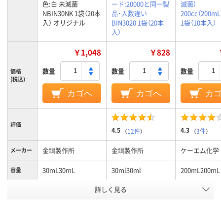
色:白 未滅菌
ード:20000と同一製
滅菌）
NBIN30NK 1袋（20本
品・入数違い
200cc（200mL
入） オリジナル
BIN3020 1袋（20本
1袋（10本入）
入）
￥1,048
￥828
数量
数量
数量
価格
(税込)
カゴへ
カゴへ
カ
評価
4.5
4.3
（
12件
）
（
3件
）
金鵄製作所
金鵄製作所
ケーエム化学
メーカー
30mL30mL
30ml30ml
200mL200mL
容量
詳しく見る
未滅菌未滅菌
未滅菌未滅菌
滅菌区分
本体：ポリプロピレ
本体：ポリプロピレ
本体：PET樹
ン、キャップ：ポリエ
ン、キャップ：ポリエ
ップ：PE（ポ