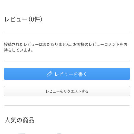
材質
チレンポリプロピレ
チレンポリプロピレ
ン）樹脂
ン
ン
レビュー（0件）
ホワイト系
ホワイト系
ホワイト系
カラーグ
ループ
未滅菌
未滅菌
未滅菌
滅菌
投稿されたレビューはまだありません。お客様のレビューコメントをお
待ちしています。
アスクル
商品環境
5
スコア
レビューを書く
レビューをリクエストする
人気の商品