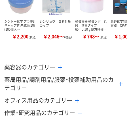
シントー化学 プラ壺3
シンリョウ ＳＫ計量
軟膏容器 軟膏ツボ 丸
馬野化学容
キャップ青 未滅菌 1箱
カップ
底 増量タイプ
容器 CP
(100個入…
60mL（50ｇ処方時使…
￥2,200
￥2,046～
￥748～
￥1,0
（税込）
（税込）
（税込）
薬容器のカテゴリー
薬局用品/調剤用品/服薬・投薬補助用品のカ
テゴリー
オフィス用品のカテゴリー
作業・研究用品のカテゴリー