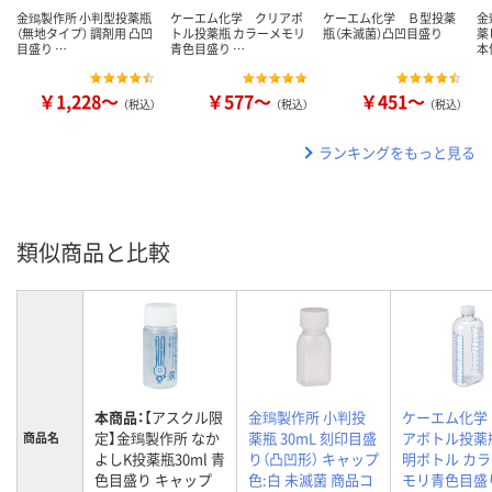
金鵄製作所 小判型投薬瓶
ケーエム化学 クリアボ
ケーエム化学 Ｂ型投薬
金
（無地タイプ） 調剤用 凸凹
トル投薬瓶 カラーメモリ
瓶（未滅菌）凸凹目盛り
薬
目盛り …
青色目盛り …
本
￥1,228～
￥577～
￥451～
（税込）
（税込）
（税込）
ランキングをもっと見る
類似商品と比較
本商品：
【アスクル限
金鵄製作所 小判投
ケーエム化学
定】金鵄製作所 なか
薬瓶 30mL 刻印目盛
アボトル投薬
商品名
よしK投薬瓶30ml 青
り（凸凹形） キャップ
明ボトル カ
色目盛り キャップ
色:白 未滅菌 商品コ
モリ青色目盛り