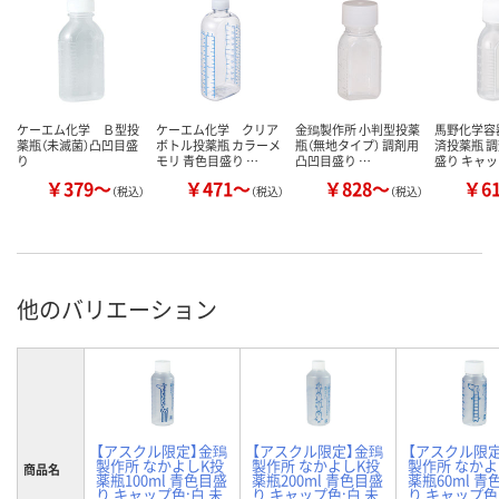
ケーエム化学 Ｂ型投
ケーエム化学 クリア
金鵄製作所 小判型投薬
馬野化学容
薬瓶（未滅菌）凸凹目盛
ボトル投薬瓶 カラーメ
瓶（無地タイプ） 調剤用
済投薬瓶 調
り
モリ 青色目盛り …
凸凹目盛り …
盛り キャ
￥379～
￥471～
￥828～
￥6
（税込）
（税込）
（税込）
他のバリエーション
【アスクル限定】金鵄
【アスクル限定】金鵄
【アスクル限
製作所 なかよしK投
製作所 なかよしK投
製作所 なかよ
商品名
薬瓶100ml 青色目盛
薬瓶200ml 青色目盛
薬瓶60ml 青
り キャップ色:白 未
り キャップ色:白 未
り キャップ色