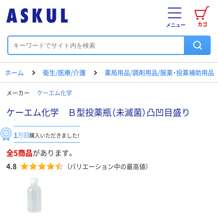
カゴ
メニュー
ホーム
衛生/医療/介護
薬局用品/調剤用品/服薬・投薬補助用品
メーカー
ケーエム化学
ケーエム化学 Ｂ型投薬瓶（未滅菌）凸凹目盛り
1
万回
購入いただきました！
全5商品
があります。
4.8
（バリエーション中の最高値）