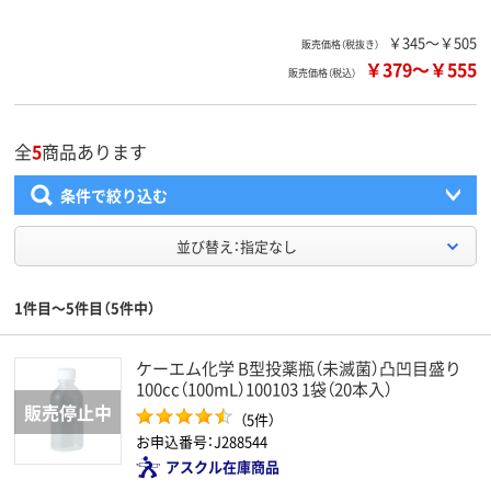
￥345～￥505
販売価格（税抜き）
￥379
～
￥555
販売価格（税込）
全
5
商品あります
条件で絞り込む
並び替え：指定なし
1件目～5件目（5件中）
ケーエム化学 B型投薬瓶（未滅菌）凸凹目盛り
100cc（100mL）100103 1袋（20本入）
（5件）
お申込番号：J288544
アスクル在庫商品