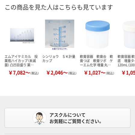
この商品を見た人はこちらも見ています
エムアイケミカル 投
シンリョウ ＳＫ計量
軟膏容器 軟膏壺 軟
軟膏容器 
薬瓶ハイカップ（未滅
カップ
膏つぼ 軟膏ツボ ケ
底 増量タ
菌） 凸凹目盛り 薬…
ーエム化学 増量 丸…
120mL（1
￥7,082～
￥2,046～
￥1,027～
￥1,0
（税込）
（税込）
（税込）
アスクルについて
お気軽にご質問ください。