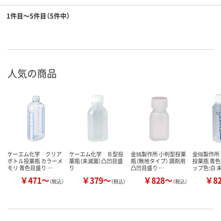
1件目～5件目（5件中）
人気の商品
ケーエム化学 クリア
ケーエム化学 Ｂ型投
金鵄製作所 小判型投薬
金鵄製作所
ボトル投薬瓶 カラーメ
薬瓶（未滅菌）凸凹目盛
瓶（無地タイプ） 調剤用
投薬瓶 青色
モリ 青色目盛り …
り
凸凹目盛り …
ップ色:白 
￥471～
￥379～
￥828～
￥8
（税込）
（税込）
（税込）