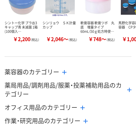
シントー化学 プラ壺3
シンリョウ ＳＫ計量
軟膏容器 軟膏ツボ 丸
馬野化学容
キャップ青 未滅菌 1箱
カップ
底 増量タイプ
容器 CP
(100個入…
60mL（50ｇ処方時使…
￥2,200
￥2,046～
￥748～
￥1,0
（税込）
（税込）
（税込）
薬容器のカテゴリー
薬局用品/調剤用品/服薬・投薬補助用品のカ
テゴリー
オフィス用品のカテゴリー
作業・研究用品のカテゴリー