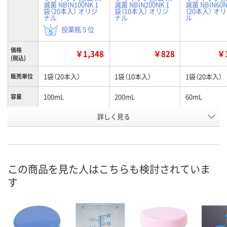
滅菌 NBIN100NK 1
滅菌 NBIN200NK 1
滅菌 NBIN60N
袋（20本入） オリジ
袋（10本入） オリジ
（20本入） オ
ナル
ナル
ル
投薬瓶 5 位
価格
￥1,348
￥828
￥1
(税込)
1袋（20本入）
1袋（10本入）
1袋（20本入）
販売単位
100mL
200mL
60mL
容量
お申込番
詳しく見る
2498633
2498642
2498670
号
あり
あり
あり
在庫
8月11日（火）
8月11日（火）
8月11日（火）
お届け日
この商品を見た人はこちらも検討されていま
す
数量
数量
数量
カゴへ
カゴへ
カ