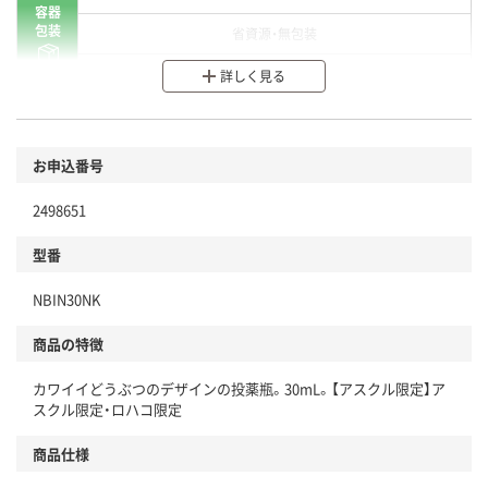
容器
包装
省資源・無包装
分別・リサイクルしやすい設計
詳しく見る
環境に配慮した材料を使用
商品
お申込番号
本体
省資源・省エネ・節水
2498651
分別・リサイクルしやすい設計
型番
独自の回収スキームがある
仕組
NBIN30NK
アスクルで資源循環している
商品の特徴
温室効果ガスなどの削減
カワイイどうぶつのデザインの投薬瓶。30mL。【アスクル限定】ア
この商品の環境配慮ポイントです。下記商品詳細「
スクル限定・ロハコ限定
アスクル商品環境スコア詳細／加点項目
」で確認できます。
商品仕様