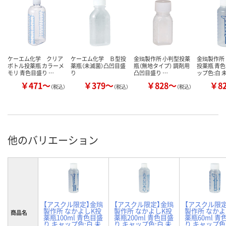
ケーエム化学 クリア
ケーエム化学 Ｂ型投
金鵄製作所 小判型投薬
金鵄製作所
ボトル投薬瓶 カラーメ
薬瓶（未滅菌）凸凹目盛
瓶（無地タイプ） 調剤用
投薬瓶 青色
モリ 青色目盛り …
り
凸凹目盛り …
ップ色:白 
￥471～
￥379～
￥828～
￥8
（税込）
（税込）
（税込）
他のバリエーション
【アスクル限定】金鵄
【アスクル限定】金鵄
【アスクル限
製作所 なかよしK投
製作所 なかよしK投
製作所 なかよ
商品名
薬瓶100ml 青色目盛
薬瓶200ml 青色目盛
薬瓶60ml 青
り キャップ色:白 未
り キャップ色:白 未
り キャップ色