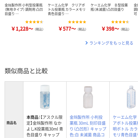
金鵄製作所 小判型投薬瓶
ケーエム化学 クリアボ
ケーエム化学 Ｂ型投薬
金
（無地タイプ） 調剤用 凸凹
トル投薬瓶 カラーメモリ
瓶（未滅菌）凸凹目盛り
調
目盛り …
青色目盛り …
可
￥1,228～
￥577～
￥398～
（税込）
（税込）
（税込）
ランキングをもっと見る
類似商品と比較
本商品：
【アスクル限
金鵄製作所 小判投
ケーエム化学
定】金鵄製作所 なか
薬瓶 30mL 刻印目盛
アボトル投薬
商品名
よしK投薬瓶30ml 青
り（凸凹形） キャップ
明ボトル カ
色目盛り キャップ
色:白 未滅菌 商品コ
モリ青色目盛り