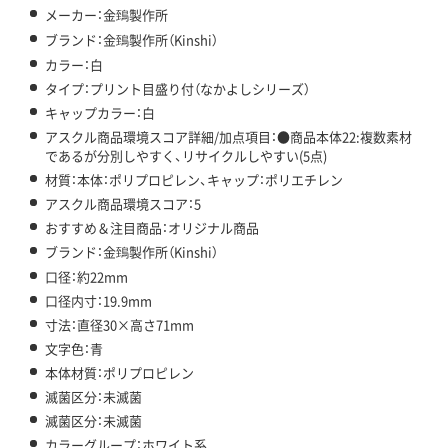
メーカー：金鵄製作所
ブランド：金鵄製作所（Kinshi）
カラー：白
タイプ：プリント目盛り付（なかよしシリーズ）
キャップカラー：白
アスクル商品環境スコア詳細/加点項目：●商品本体22:複数素材
であるが分別しやすく、リサイクルしやすい(5点)
材質：本体：ポリプロピレン、キャップ：ポリエチレン
アスクル商品環境スコア：5
おすすめ＆注目商品：オリジナル商品
ブランド：金鵄製作所（Kinshi）
口径：約22mm
口径内寸：19.9mm
寸法：直径30×高さ71mm
文字色：青
本体材質：ポリプロピレン
滅菌区分：未滅菌
滅菌区分：未滅菌
カラーグループ：ホワイト系