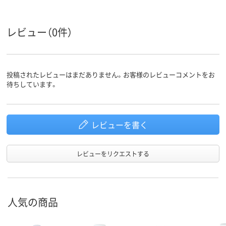
材質
チレンポリプロピレ
チレンポリプロピレ
ン）樹脂
ン
ン
レビュー（0件）
ホワイト系
ホワイト系
ホワイト系
カラーグ
ループ
未滅菌
未滅菌
未滅菌
滅菌
投稿されたレビューはまだありません。お客様のレビューコメントをお
待ちしています。
アスクル
商品環境
5
スコア
レビューを書く
レビューをリクエストする
人気の商品