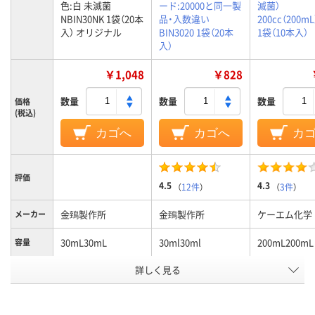
色:白 未滅菌
ード:20000と同一製
滅菌）
NBIN30NK 1袋（20本
品・入数違い
200cc（200mL
入） オリジナル
BIN3020 1袋（20本
1袋（10本入）
入）
￥1,048
￥828
数量
数量
数量
価格
(税込)
カゴへ
カゴへ
カ
評価
4.5
4.3
（
12件
）
（
3件
）
金鵄製作所
金鵄製作所
ケーエム化学
メーカー
30mL30mL
30ml30ml
200mL200mL
容量
詳しく見る
未滅菌未滅菌
未滅菌未滅菌
滅菌区分
本体：ポリプロピレ
本体：ポリプロピレ
本体：PET樹
ン、キャップ：ポリエ
ン、キャップ：ポリエ
ップ：PE（ポ