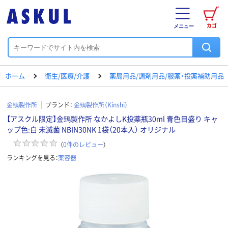
カゴ
メニュー
ホーム
衛生/医療/介護
薬局用品/調剤用品/服薬・投薬補助用品
金鵄製作所
ブランド：
金鵄製作所（Kinshi）
【アスクル限定】金鵄製作所 なかよしK投薬瓶30ml 青色目盛り キャ
ップ色:白 未滅菌 NBIN30NK 1袋（20本入） オリジナル
（
0
件のレビュー
）
ランキングを見る：
薬容器