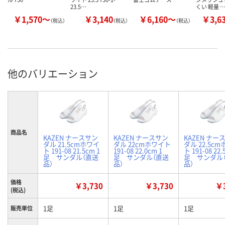
23.5…
くい 軽量 
￥1,570～
￥3,140
￥6,160～
￥3,6
（税込）
（税込）
（税込）
他のバリエーション
商品名
KAZEN ナースサン
KAZEN ナースサン
KAZEN ナー
ダル 21.5cmホワイ
ダル 22cmホワイト
ダル 22.5c
ト 191-08 21.5cm 1
191-08 22.0cm 1
ト 191-08 22.
足 サンダル（直送
足 サンダル（直送
足 サンダル
品）
品）
品）
価格
￥3,730
￥3,730
￥3
(税込)
1足
1足
1足
販売単位