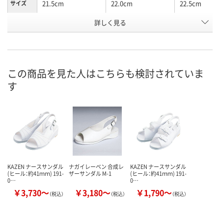
21.5cm
22.0cm
22.5cm
サイズ
お申込番
詳しく見る
2583725
2583734
2583743
号
わずか
あり
あり
在庫
8月21日（金）
8月21日（金）
8月21日（金）
お届け日
この商品を見た人はこちらも検討されていま
す
数量
数量
数量
カゴへ
カゴへ
カ
KAZEN ナースサンダル
ナガイレーベン 合成レ
KAZEN ナースサンダル
(ヒール：約41ｍｍ) 191-
ザーサンダル M-1
(ヒール：約41ｍｍ) 191-
0…
0…
￥3,730～
￥3,180～
￥1,790～
（税込）
（税込）
（税込）