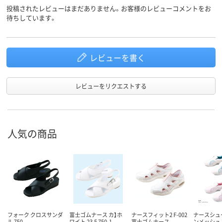
投稿されたレビューはまだありません。お客様のレビューコメントをお
待ちしています。
レビューを書く
レビューをリクエストする
人気の商品
フォーク クロスサンダ
富士ゴムナース カ】ホ
ナースフィット2 F-002
ナースシュ
ル 750
ワイト 23.5 750-1-
富士ゴムナース
ンメッシュ 