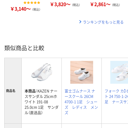
￥3,820～
￥2,861～
（税込）
（税込）
￥3,140～
（税込）
ランキングをもっと見る
類似商品と比較
本商品：
KAZEN ナー
富士ゴムナース ナ
フォーク カ】
商品名
スサンダル 25cmホ
ースクール 26CM
ト 24 750-1-24
ワイト 191-08
4700-1 1足 シュー
足 ナースサ
25.0cm 1足 サンダ
ズ レディス メン
ル（直送品）
ズ