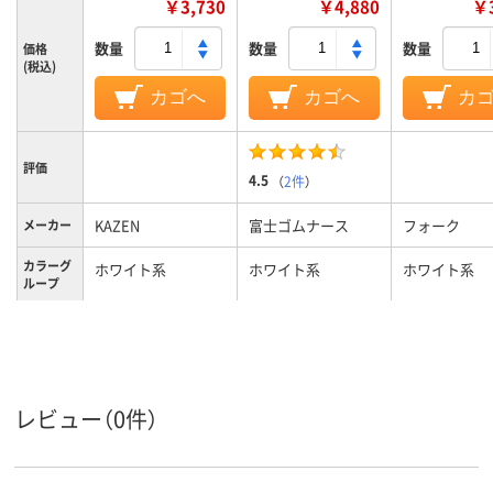
￥3,730
￥4,880
￥3
数量
数量
数量
価格
(税込)
カゴへ
カゴへ
カ
評価
4.5
（
2件
）
KAZEN
富士ゴムナース
フォーク
メーカー
カラーグ
ホワイト系
ホワイト系
ホワイト系
ループ
25.0cm
24、24cm、24
サイズ
レディス
男女兼用
レディス
対象
レビュー（0件）