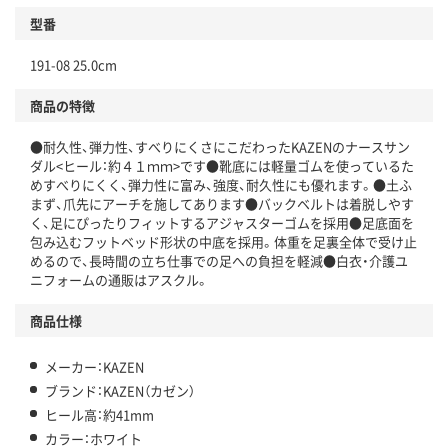
型番
191-08 25.0cm
商品の特徴
●耐久性、弾力性、すべりにくさにこだわったKAZENのナースサン
ダル<ヒール：約４１ｍｍ>です●靴底には軽量ゴムを使っているた
めすべりにくく、弾力性に富み、強度、耐久性にも優れます。●土ふ
まず、爪先にアーチを施してあります●バックベルトは着脱しやす
く、足にぴったりフィットするアジャスターゴムを採用●足底面を
包み込むフットベッド形状の中底を採用。体重を足裏全体で受け止
めるので、長時間の立ち仕事での足への負担を軽減●白衣・介護ユ
ニフォームの通販はアスクル。
商品仕様
メーカー：KAZEN
ブランド：KAZEN（カゼン）
ヒール高：約41mm
カラー：ホワイト