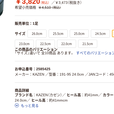
￥3,820
／￥3,473（税抜き）
（税込）
希望小売価格
￥4,510
（税込）
販売単位：1足
26.0cm
25.5cm
25.0cm
24.5cm
サイズ
23.0cm
22.5cm
22.0cm
21.5cm
この商品のバリエーション
「サイズ」違いで 全10商品 あります。
すべてのバリエーショ
お申込番号：2585425
メーカー：KAZEN
／型番：191-95 24.0cm
／JANコード：456
商品詳細
ブランド名
KAZEN（カゼン）
／
ヒール高
約41mm
／
カラー
24.0cm
／
ヒール高
約41mmcm
もっと見る