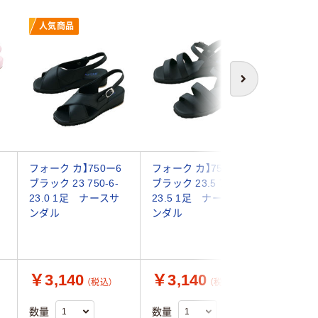
人気商品
次へ
フォーク カ】750ー6
フォーク カ】759ー6
ヒカリ技
ブラック 23 750-6-
ブラック 23.5 759-6-
ロンサン
23.0 1足 ナースサ
23.5 1足 ナースサ
8(婦人) 2
ンダル
ンダル
ラック SA-
24.5CM
スシュー
￥3,140
￥3,140
￥3,4
（税込）
（税込）
数量
数量
数量