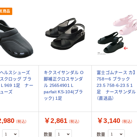
気商品
ヘルスシューズ
キクスイサンダル O
富士ゴムナース カ】
スクロッグ ブラ
脚補正クロスサンダ
758ー6 ブラック
L 969 1足 ナー
ル 25654901 L
23.5 758-6-23.5 1
ューズ
parfait KS-104(ブラ
足 ナースサンダル
ック) 1足
（直送品）
,980
￥2,861
￥3,140
（税込）
（税込）
（税込）
数量
数量