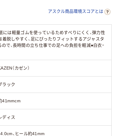
アスクル商品環境スコアとは
靴底には軽量ゴムを使っているためすべりにくく、弾力性
トは着脱しやすく、足にぴったりフィットするアジャスタ
ので、長時間の立ち仕事での足への負担を軽減●白衣・
KAZEN（カゼン）
ブラック
約41mmcm
レディス
24.0cm、ヒール約41mm