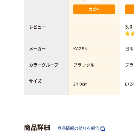
カゴへ
3.0
レビュー
メーカー
KAZEN
日本
カラーグループ
ブラック系
ブラ
サイズ
24.0cm
L（2
対象
レディス
レデ
シューズ・サンダ
滑りにくい
商品詳細
ルの特徴
商品情報の誤りを報告