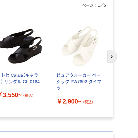
ページ：
1
／
5
次のスライド
トセ Calala（キャラ
ピュアウォーカー ベー
シードコー
） サンダル CL-0164
シック PW7602 ダイマ
ン pure w
ツ
ウォーカー
￥3,550~
ィット B
（税込）
￥2,900~
￥5,500
ー PW1502
（税込）