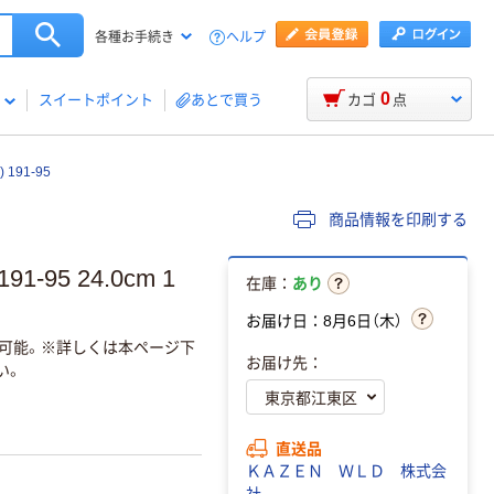
ヘルプ
各種お手続き
0
スイートポイント
あとで買う
カゴ
点
91-95
商品情報を印刷する
-95 24.0cm 1
在庫：
あり
お届け日：8月6日（木）
返品可能。※詳しくは本ページ下
お届け先：
い。
直送品
ＫＡＺＥＮ ＷＬＤ 株式会
社