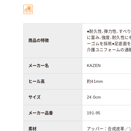
●耐久性、弾力性、すべ
に富み、強度、耐久性に
商品の特徴
ーゴムを採用●足底面
介護ユニフォームの通
メーカー名
KAZEN
ヒール高
約41mm
サイズ
24.0cm
メーカー品番
191-95
素材
アッパー：合成皮革／