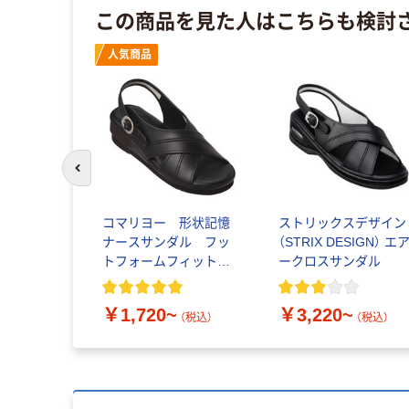
この商品を見た人はこちらも検討
ル
人気商品
前のスライドへ
紙パック】無
コマリヨー 形状記憶
ストリックスデザイン
ナースサンダル フッ
（STRIX DESIGN） エ
トフォームフィット
ークロスサンダル
クロスサンダル
~
（税込）
￥1,720~
￥3,220~
（税込）
（税込）