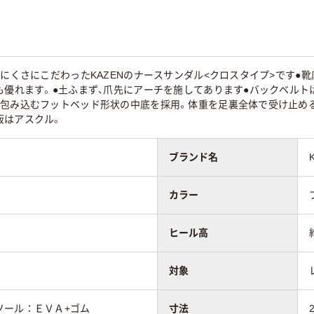
りにくさにこだわったKAZENのナースサンダル<クロスタイプ>です●
も優れます。●土ふまず、爪先にアーチを施してあります●バックベル
を包み込むフットベッド形状の中底を採用。体重を足裏全体で受け止める
販はアスクル。
ブランド名
カラー
ヒール高
対象
ソール：ＥＶＡ+ゴム
寸法