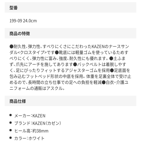
型番
199-09 24.0cm
商品の特徴
●耐久性、弾力性、すべりにくさにこだわったKAZENのナースサン
ダル<クロスタイプ>です●靴底には軽量ゴムを使っているためす
べりにくく、弾力性に富み、強度、耐久性にも優れます。●土ふま
ず、爪先にアーチを施してあります●バックベルトは着脱しやす
く、足にぴったりフィットするアジャスターゴムを採用●足底面を
包み込むフットベッド形状の中底を採用。体重を足裏全体で受け止
めるので、長時間の立ち仕事での足への負担を軽減●白衣・介護ユ
ニフォームの通販はアスクル。
商品仕様
メーカー：KAZEN
ブランド：KAZEN（カゼン）
ヒール高：約38mm
カラー：ホワイト