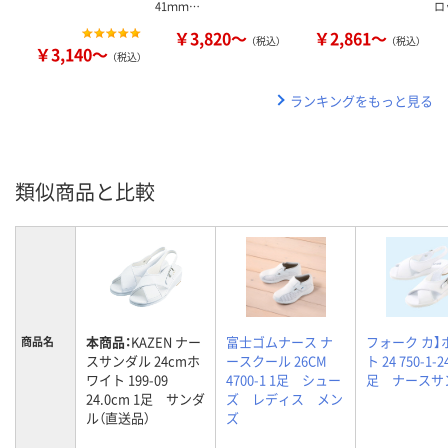
41ｍｍ…
ロ
￥3,820～
￥2,861～
（税込）
（税込）
￥3,140～
（税込）
ランキングをもっと見る
類似商品と比較
本商品：
KAZEN ナー
富士ゴムナース ナ
フォーク カ】
商品名
スサンダル 24cmホ
ースクール 26CM
ト 24 750-1-24
ワイト 199-09
4700-1 1足 シュー
足 ナースサ
24.0cm 1足 サンダ
ズ レディス メン
ル（直送品）
ズ