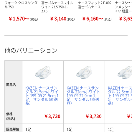
フォーク クロスサンダ
富士ゴムナース カ】ホ
ナースフィット2 F-002
ナースシュ
ル 750
ワイト 23.5 750-1-
富士ゴムナース
ンメッシュ 
23.5…
くい 軽量 
￥1,570～
￥3,140
￥6,160～
￥3,6
（税込）
（税込）
（税込）
他のバリエーション
商品名
KAZEN ナースサン
KAZEN ナースサン
KAZEN ナー
ダル 21.5cmホワイ
ダル 22cmホワイト
ダル 22.5c
ト 199-09 21.5cm 1
199-09 22.0cm 1
ト 199-09 22.
足 サンダル（直送
足 サンダル（直送
足 サンダル
品）
品）
品）
価格
￥3,730
￥3,730
￥3
(税込)
1足
1足
1足
販売単位