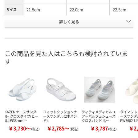
21.5cm
22.0cm
22.5cm
サイズ
お申込番
詳しく見る
2589077
2589086
2589095
号
あり
あり
あり
在庫
8月21日（金）
8月21日（金）
8月21日（金）
お届け日
この商品を見た人はこちらも検討されていま
す
数量
数量
数量
カゴへ
カゴへ
カ
KAZEN ナースサンダ
フィットクッションナ
ティティメディカル エ
ダイマツ レ
ル・クロスタイプ(ヒー
ースサンダル（2本バン
アーパルフェシューズ
ースサンダル
ル：約38ｍｍ…
ド）
クロスバンド ホ…
PW7602 1
￥3,730～
￥2,785～
￥3,787
￥2,
（税込）
（税込）
（税込）