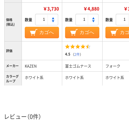
￥3,730
￥4,880
￥3
数量
数量
数量
価格
(税込)
カゴへ
カゴへ
カ
評価
4.5
（
2件
）
KAZEN
富士ゴムナース
フォーク
メーカー
カラーグ
ホワイト系
ホワイト系
ホワイト系
ループ
24.0cm
24、24cm、24
サイズ
レディス
男女兼用
レディス
対象
レビュー（0件）