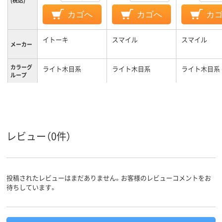
(税込)
カゴへ
カゴへ
カ
イトーキ
スマイル
スマイル
メーカー
カラーグ
ライト木目系
ライト木目系
ライト木目系
ループ
フリーアドレスデス
商品区分
ク
レビュー（0件）
投稿されたレビューはまだありません。お客様のレビューコメントをお
待ちしています。