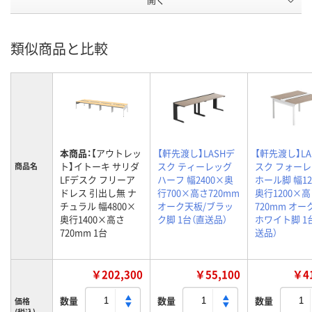
類似商品と比較
本商品：
【アウトレッ
【軒先渡し】LASHデ
【軒先渡し】LA
ト】イトーキ サリダ
スク ティーレッグ
スク フォー
商品名
LFデスク フリーア
ハーフ 幅2400×奥
ホール脚 幅12
ドレス 引出し無 ナ
行700×高さ720mm
奥行1200×
チュラル 幅4800×
オーク天板/ブラッ
720mm オー
奥行1400×高さ
ク脚 1台（直送品）
ホワイト脚 1
720mm 1台
送品）
￥202,300
￥55,100
￥41
数量
数量
数量
価格