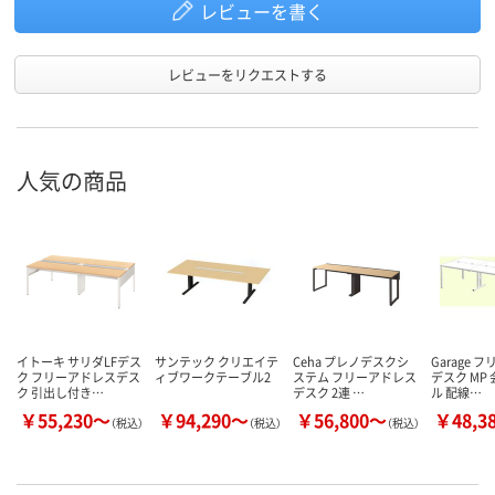
レビューを書く
レビューをリクエストする
人気の商品
イトーキ サリダLFデス
サンテック クリエイテ
Ceha プレノデスクシ
Garage 
ク フリーアドレスデス
ィブワークテーブル2
ステム フリーアドレス
デスク MP
ク 引出し付き…
デスク 2連 …
ル 配線…
￥55,230～
￥94,290～
￥56,800～
￥48,3
（税込）
（税込）
（税込）