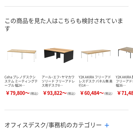
お申込番
P175491
6002497
1969714
号
入荷待ち
あり
あり
在庫
この商品を見た人はこちらも検討されていま
す
8月7日（金）
8月7日（金）
お届け日
数量
数量
お取り扱い終了しま
した
カゴへ
カ
Ceha プレノデスクシ
アール・エフ・ヤマカワ
Y2K AKIRA フリーアド
Y2K AKI
ステム ミーティングテ
ソリード フリーアドレ
レスデスク パネル無 奥
フリーアド
ーブル 幅24…
ス用デスクII…
行14…
幅36…
￥79,800～
￥93,822～
￥60,484～
￥71,4
（税込）
（税込）
（税込）
オフィスデスク/事務机のカテゴリー