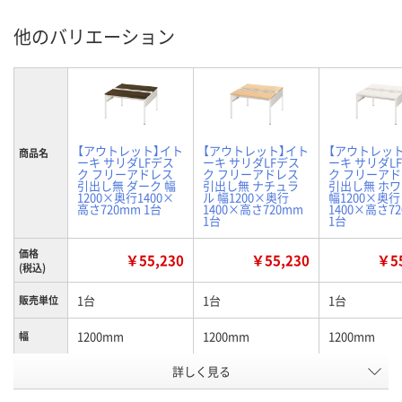
他のバリエーション
【アウトレット】イト
【アウトレット】イト
【アウトレッ
商品名
ーキ サリダLFデス
ーキ サリダLFデス
ーキ サリダL
ク フリーアドレス
ク フリーアドレス
ク フリーア
引出し無 ダーク 幅
引出し無 ナチュラ
引出し無 ホ
1200×奥行1400×
ル 幅1200×奥行
幅1200×奥行
高さ720mm 1台
1400×高さ720mm
1400×高さ7
1台
1台
価格
￥55,230
￥55,230
￥55
(税込)
1台
1台
1台
販売単位
1200mm
1200mm
1200mm
幅
詳しく見る
ダーク
ナチュラル
ホワイト
カラー