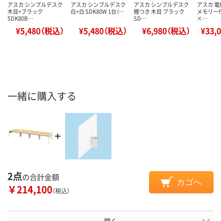
アスカ シンプルデスク
アスカ シンプルデスク
アスカ シンプルデスク
アスカ 
木目+ブラック
白+白 SDK80W 1台（…
棚つき 木目 ブラック
メモリー付
SDK80B…
SD…
×…
¥5,480（税込）
¥5,480（税込）
¥6,980（税込）
¥33,
一緒に購入する
2点
の合計金額
カゴへ
￥214,100
（税込）
開く