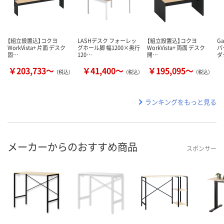
【組立設置込】コクヨ
LASHデスク フォーレッ
【組立設置込】コクヨ
G
WorkVista+ 片面 デスク
グホール脚 幅1200×奥行
WorkVista+ 両面 デスク
パ
固…
120…
開…
ダ
￥203,733～
￥41,400～
￥195,095～
（税込）
（税込）
（税込）
ランキングをもっと見る
メーカーからのおすすめ商品
スポンサー