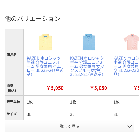
他のバリエーション
商品名
KAZEN ポロシャツ
KAZEN ポロシャツ
KAZEN ポロ
半袖 介護ユニフォ
半袖 介護ユニフォ
半袖 介護ユ
ーム 男女兼用 イエ
ーム 男女兼用 サッ
ーム 男女兼用
ロー 3L 232-24（直送
クスブルー（水色）
ク 3L 232-2
品）
3L 232-21（直送品）
品）
価格
￥5,050
￥5,050
￥5
(税込)
1枚
1枚
1枚
販売単位
3L
3L
3L
サイズ
詳しく見る
イエロー
サックスブルー（水
ピンク
カラー
色）