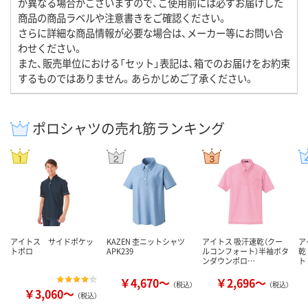
が異なる場合がございますので、ご使用前には必ずお届けした
商品の商品ラベルや注意書きをご確認ください。
さらに詳細な商品情報が必要な場合は、メーカー等にお問い合
わせください。
また、販売単位における「セット」表記は、箱でのお届けをお約束
するものではありません。あらかじめご了承ください。
ポロシャツの売れ筋ランキング
アイトス サイドポケッ
KAZEN 杢ニットシャツ
アイトス 吸汗速乾（クー
ア
トポロ
APK239
ルコンフォート）半袖ボタ
乾
ンダウンポロ…
ト
￥4,670～
￥2,696～
（税込）
（税込）
￥3,060～
（税込）