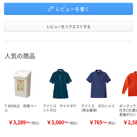
レビューを書く
レビューをリクエストする
人気の商品
T-WORLD 防臭ペー
アイトス サイドポケ
アイトス ポロシャツ
ボンマック
ル
ットポロ
（男女兼用）
付きCVC
長袖ポロシ
￥3,289～
￥3,060～
￥765～
￥2,5
（税込）
（税込）
（税込）