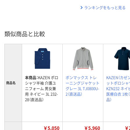
ランキングをもっと見る
類似商品と比較
本商品：
KAZEN ポロ
ボンマックス トレ
KAZEN（カゼン
シャツ半袖 介護ユ
ーニングジャケット
ットポロシャ
商品名
ニフォーム 男女兼
グレー 3L TJ0800U-
KZN232 ネイ
用 ネイビー 3L 232-
2（直送品）
医療白衣 1枚
28（直送品）
品）
￥5,050
￥5,960
￥2