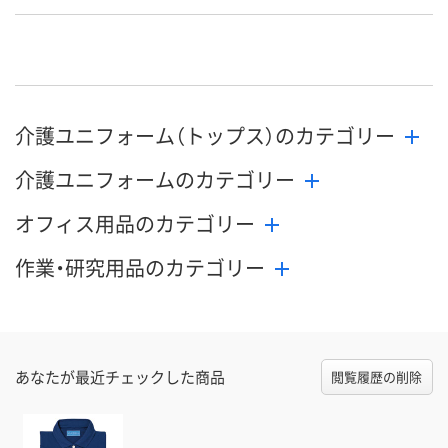
お申込番
2594818
2594676
2594747
号
あり
わずか
あり
在庫
8月21日（金）
8月21日（金）
8月21日（金）
お届け日
介護ユニフォーム（トップス）のカテゴリー
数量
数量
数量
介護ユニフォームのカテゴリー
カゴへ
カゴへ
カ
オフィス用品のカテゴリー
作業・研究用品のカテゴリー
あなたが最近チェックした商品
閲覧履歴の削除