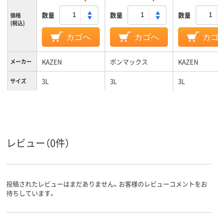
数量
数量
数量
価格
(税込)
カゴへ
カゴへ
カ
KAZEN
ボンマックス
KAZEN
メーカー
3L
3L
3L
サイズ
カラーグ
ネイビー系
グレー系
ネイビー系
ループ
レビュー（0件）
投稿されたレビューはまだありません。お客様のレビューコメントをお
待ちしています。