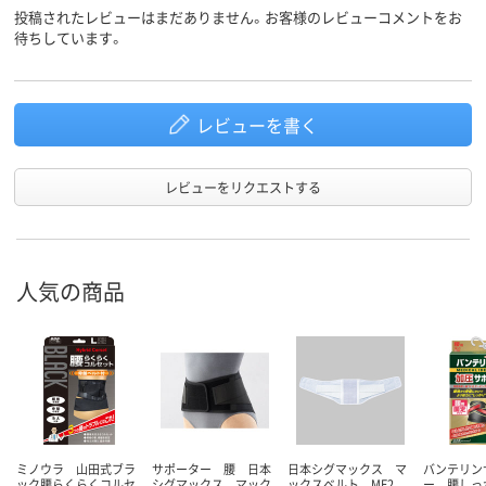
投稿されたレビューはまだありません。お客様のレビューコメントをお
待ちしています。
レビューを書く
レビューをリクエストする
人気の商品
ミノウラ 山田式ブラ
サポーター 腰 日本
日本シグマックス マ
バンテリン
ック腰らくらくコルセ
シグマックス マック
ックスベルト ME2
ー 腰しっ