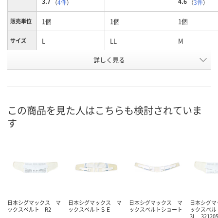
3.7
4.6
（
4件
）
（
3件
）
1個
1個
1個
販売単位
L
LL
M
サイズ
お申込番
詳しく見る
260162
260171
260153
号
2点
3点
5点
在庫
8月9日（日）
8月9日（日）
8月9日（日）
お届け日
この商品を見た人はこちらも検討されていま
す
数量
数量
数量
カゴへ
カゴへ
カ
日本シグマックス マ
日本シグマックス マ
日本シグマックス マ
日本シグマ
ックスベルト R2
ックスベルトＳＥ
ックスベルトショート
ックスベル
3L 3212