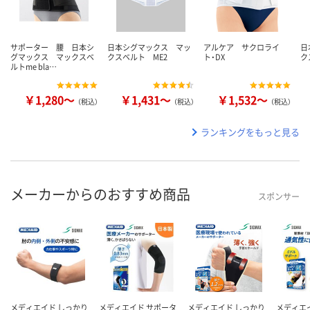
サポーター 腰 日本シ
日本シグマックス マッ
アルケア サクロライ
日
グマックス マックスベ
クスベルト ME2
ト・DX
ク
ルトme bla…
￥1,280～
￥1,431～
￥1,532～
（税込）
（税込）
（税込）
ランキングをもっと見る
メーカーからのおすすめ商品
スポンサー
メディエイド しっかり
メディエイド サポータ
メディエイド しっかり
メディエ