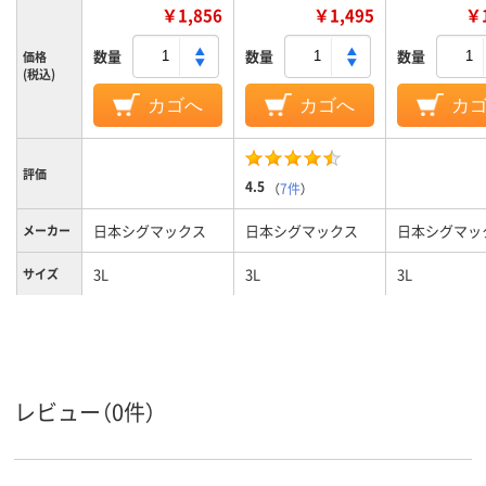
￥1,856
￥1,495
￥1
数量
数量
数量
価格
(税込)
カゴへ
カゴへ
カ
評価
4.5
（
7件
）
日本シグマックス
日本シグマックス
日本シグマッ
メーカー
3L
3L
3L
サイズ
レビュー（0件）