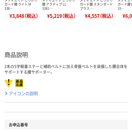
メディエイド しっかり
メディエイド しっかり
メディエイド しっかり
メディエ
ガード腰 ライト M
腰 アクティブ LL
ガード腰 スタンダード
ガード腰 
338…
3381…
プラス …
33…
¥3,848（税込）
¥5,219（税込）
¥4,557（税込）
¥6,
商品説明
2本のS字軽量ステーと補助ベルトに加え骨盤ベルトを装備した腰全体を
サポートする腰サポーター。
アイコンの説明
お申込番号