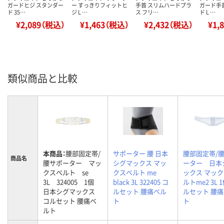
ガードヒジ スタンダー
ー すっきりフィットヒ
手首 スリムハードプラ
ガード手
ド 35…
ジ L …
ス フリ…
ド L …
¥2,089（税込）
¥1,463（税込）
¥2,432（税込）
¥1,
類似商品と比較
本商品：
腰部固定帯/
サポーター 腰 日本
腰部固定帯/
商品名
腰サポーター マッ
シグマックス マッ
ーター 日本
クスベルト se
クスベルト me
ックス マッ
3L 324005 1個
black 3L 322405 コ
ルトme2 3L 
日本シグマックス
ルセット 腰痛ベル
ルセット 腰
コルセット 腰痛ベ
ト
ト
ルト