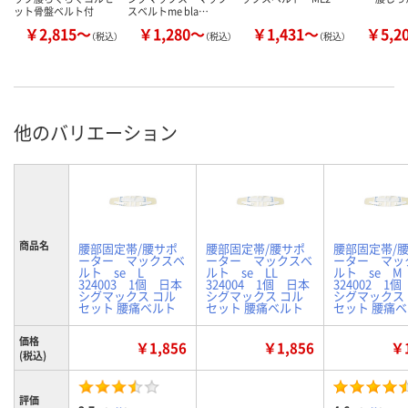
ット骨盤ベルト付
スベルトme bla…
￥2,815～
￥1,280～
￥1,431～
￥5,2
（税込）
（税込）
（税込）
他のバリエーション
商品名
腰部固定帯/腰サポ
腰部固定帯/腰サポ
腰部固定帯/
ーター マックスベ
ーター マックスベ
ーター マッ
ルト se L
ルト se LL
ルト se 
324003 1個 日本
324004 1個 日本
324002 1
シグマックス コル
シグマックス コル
シグマックス
セット 腰痛ベルト
セット 腰痛ベルト
セット 腰痛
価格
￥1,856
￥1,856
￥1
(税込)
評価