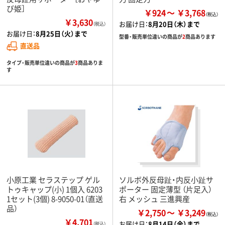
び姫］
￥924
￥3,768
￥3,630
お届け日：
8月20日（木）まで
（税込）
お届け日：
8月25日（火）まで
型番・販売単位違いの商品が
2
商品あります
直送品
タイプ・販売単位違いの商品が
3
商品ありま
す
小原工業 セラステップ ゲル
ソルボ外反母趾・内反小趾サ
トゥキャップ(小) 1個入 6203
ポーター 固定薄型 （片足入）
1セット(3個) 8-9050-01（直送
右 メッシュ 三進興産
品）
￥2,750
￥3,249
￥4,701
お届け日：
8月14日（金）まで
（税込）