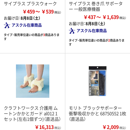
サイプラス プラスウォーク
サイプラス 巻き爪 サポータ
ー 一般医療機器
￥459
￥539
￥437
￥1,639
お届け日：
8月8日（土）
お届け日：
8月8日（土）
アスクル在庫商品
アスクル在庫商品
タイプ・販売単位違いの商品が
3
商品ありま
す
タイプ・販売単位違いの商品が
2
商品ありま
す
クラフトワークス 介護用 ム
モリト ブラックサポーター
ートンかかとガード al012 1
衝撃吸収かかと 68750552 1枚
セット(左右1個ずつ)（直送品）
（直送品）
￥16,313
￥2,009
（税込）
（税込）