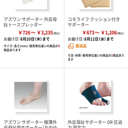
アズワン サポーター 外反母
コモライフ クッション付き
趾トースプレッダー
サポーター
￥726
￥3,235
￥673
￥1,206
お届け日：
8月20日（木）まで
お届け日：
8月12日（水）まで
直送品
サイズ・高さ(mm)・販売単位違いの商品が
4
商品あります
寸法・材質・販売単位違いの商品が
2
商品あり
ます
アズワン サポーター 極薄外
外反母趾サポーター DR 圧迫
反母趾用サポーター［おやゆ
力 固定力