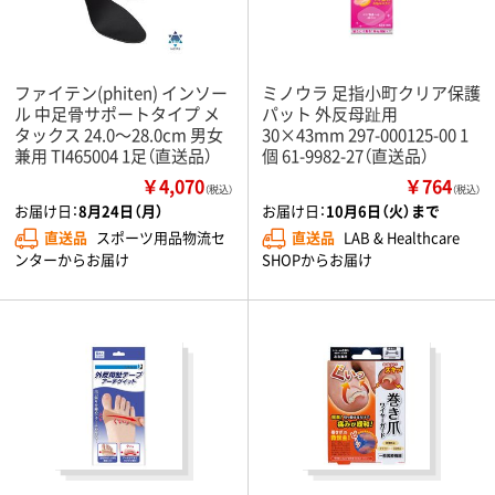
ファイテン(phiten) インソー
ミノウラ 足指小町クリア保護
ル 中足骨サポートタイプ メ
パット 外反母趾用
タックス 24.0～28.0cm 男女
30×43mm 297-000125-00 1
兼用 TI465004 1足（直送品）
個 61-9982-27（直送品）
￥4,070
￥764
（税込）
（税込）
お届け日：
8月24日（月）
お届け日：
10月6日（火）まで
直送品
スポーツ用品物流セ
直送品
LAB & Healthcare
ンターからお届け
SHOPからお届け