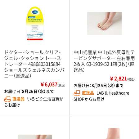
ドクター・ショール クリア・
中山式産業 中山式外反母趾テ
ジェル・クッション トー・ス
ーピングサポーター 左右兼用
トレーター 4986803015884
2枚入 63-1939-52 1箱(2枚)（直
ショールズウェルネスカンパ
送品）
ニー（直送品）
￥2,821
（税込）
￥6,037
お届け日：
8月25日（火）まで
（税込）
お届け日：
8月26日（水）まで
直送品
LAB & Healthcare
直送品
いろどり生活百貨か
SHOPからお届け
らお届け