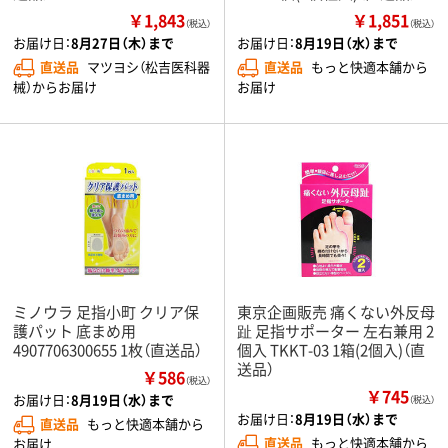
￥1,843
￥1,851
（税込）
（税込）
お届け日：
8月27日（木）まで
お届け日：
8月19日（水）まで
直送品
マツヨシ（松吉医科器
直送品
もっと快適本舗から
械）からお届け
お届け
ミノウラ 足指小町 クリア保
東京企画販売 痛くない外反母
護パット 底まめ用
趾 足指サポーター 左右兼用 2
4907706300655 1枚（直送品）
個入 TKKT-03 1箱(2個入)（直
送品）
￥586
（税込）
￥745
お届け日：
8月19日（水）まで
（税込）
お届け日：
8月19日（水）まで
直送品
もっと快適本舗から
直送品
もっと快適本舗から
お届け