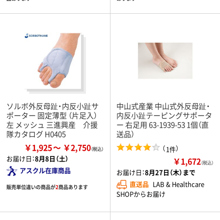
ソルボ外反母趾・内反小趾サ
中山式産業 中山式外反母趾・
ポーター 固定薄型 （片足入）
内反小趾テーピングサポータ
左 メッシュ 三進興産 介援
ー 右足用 63-1939-53 1個（直
隊カタログ H0405
送品）
￥1,925
￥2,750
（
）
1件
お届け日：
8月8日（土）
￥1,672
（税込）
アスクル在庫商品
お届け日：
8月27日（木）まで
直送品
LAB & Healthcare
販売単位違いの商品が
2
商品あります
SHOPからお届け