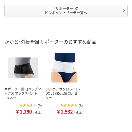
「サポーター」の
ピンポイントサーチ一覧へ
かかと・外反母趾サポーターのおすすめ商品
サポーター 腰 日本シグマ
アルケア サクロライト・
ックス マックスベルト
DX L 17853 1個 コルセ
me bl…
ッ…
(
9
)
(
8
)
￥1,280
￥1,532
（税込）
（税込）