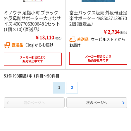
ミノウラ 足指小町 ブラック
富士パックス販売 外反母趾足
外反母趾サポーター大きなサ
楽サポーター 4985037139670
イズ 4907706300648 1セット
2個（直送品）
(1個×10)（直送品）
￥2,734
（税込）
￥13,110
（税込）
直送品
ウービルストアから
直送品
Clogiからお届け
お届け
メーカー都合により
メーカー都合により
販売停止中です
販売停止中です
51件（93商品）中 1件目～50件目
1
2
前のページへ
次のページへ