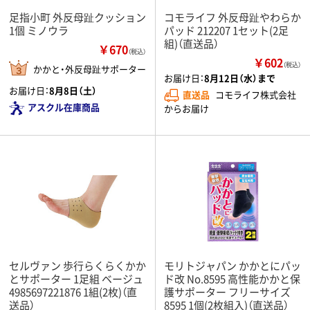
足指小町 外反母趾クッション
コモライフ 外反母趾やわらか
1個 ミノウラ
パッド 212207 1セット(2足
組)（直送品）
￥670
（税込）
￥602
（税込）
かかと・外反母趾サポーター
お届け日：
8月12日（水）まで
お届け日：
8月8日（土）
直送品
コモライフ株式会社
アスクル在庫商品
からお届け
セルヴァン 歩行らくらくかか
モリトジャパン かかとにパッ
とサポーター 1足組 ベージュ
ド改 No.8595 高性能かかと保
4985697221876 1組(2枚)（直
護サポーター フリーサイズ
送品）
8595 1個(2枚組入)（直送品）