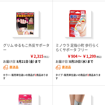
グリム ゆるもこ外反サポータ
ミノウラ 足指小町 歩行らく
ー
らくサポータ フリー
￥2,315
￥904
￥1,299
（税込）
お届け日：
8月21日（金）まで
お届け日：
8月19日（水）まで
直送品
直送品
カラー・販売単位違いの商品が
2
商品ありま
タイプ・販売単位違いの商品が
2
商品ありま
す
す