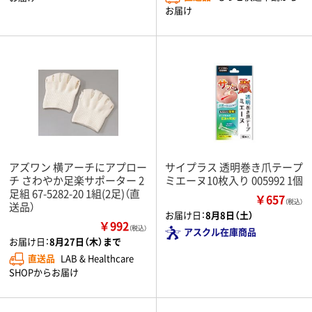
お届け
アズワン 横アーチにアプロー
サイプラス 透明巻き爪テープ
チ さわやか足楽サポーター 2
ミエーヌ10枚入り 005992 1個
足組 67-5282-20 1組(2足)（直
￥657
（税込）
送品）
お届け日：
8月8日（土）
￥992
（税込）
アスクル在庫商品
お届け日：
8月27日（木）まで
直送品
LAB & Healthcare
SHOPからお届け