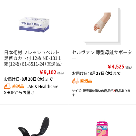
日本衛材 フレッシュベルト
セルヴァン 薄型母趾サポータ
足首カカト付 12枚 NE-131 1
ー
箱(12枚) 61-8511-24（直送品）
￥4,525
（税込）
￥9,102
お届け日：
8月27日（木）まで
（税込）
お届け日：
8月20日（木）まで
直送品
直送品
LAB & Healthcare
サイズ・販売単位違いの商品が
2
商品ありま
SHOPからお届け
す