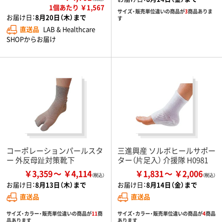
1個あたり ￥1,567
サイズ・販売単位違いの商品が
3
商品ありま
お届け日：
8月20日（木）まで
す
直送品
LAB & Healthcare
SHOPからお届け
コーポレーションパールスタ
三進興産 ソルボヒールサポー
ー 外反母趾対策靴下
ター（片足入） 介援隊 H0981
￥3,359
￥4,114
￥1,831
￥2,006
お届け日：
8月13日（木）まで
お届け日：
8月14日（金）まで
直送品
直送品
サイズ・カラー・販売単位違いの商品が
11
商
サイズ・カラー・販売単位違いの商品が
4
商品
品あります
あります