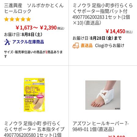
三進興産 ソルボかかとくん
ミノウラ 足指小町歩行らくら
ヒールロック
くサポーター指間パット付
4907706200283 1セット(1個
×10)（直送品）
￥1,673
￥2,390
￥14,450
（税込）
お届け日：
8月8日（土）
お届け日：
8月28日（金）まで
アスクル在庫商品
直送品
Clogiからお届け
サイズ・販売単位違いの商品が
2
商品ありま
す
ミノウラ 足指小町 歩行らく
アズワン ヒールキーパー 7-
らくサポーター 五本指タイプ
9849-01 1個（直送品）
4907706200580 1セット(1個