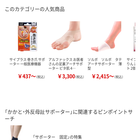
このカテゴリーの人気商品
サイプラス 巻き爪 サポ
アルファックス お医者
ソルボ ソルボ タテ
サイプラ
ーター 一般医療機器
さんの足裏アーチサポ
アーチサポーター 薄
りん 通
ーター ピタ肌 4…
型
ト 2個入
￥437～
￥3,300
￥2,415～
￥
（税込）
（税込）
（税込）
「かかと・外反母趾サポーター」に関連するピンポイントサ
ーチ
「サポーター 固定」の特集