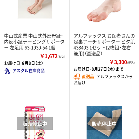
中山式産業 中山式外反母趾・
アルファックス お医者さんの
内反小趾テーピングサポータ
足裏アーチサポーター ピタ肌
ー 左足用 63-1939-54 1個
438403 1セット(2枚組・左右
兼用)（直送品）
￥1,672
（税込）
￥3,300
お届け日：
8月8日（土）
（税込）
お届け日：
8月27日（木）まで
アスクル在庫商品
直送品
アルファックスから
お届け