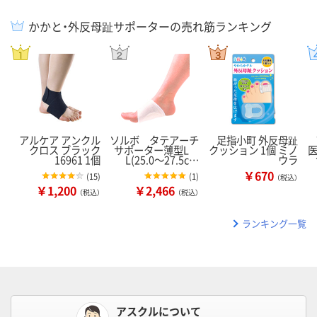
かかと・外反母趾サポーターの売れ筋ランキング
アルケア アンクル
ソルボ タテアーチ
足指小町 外反母趾
クロス ブラック
サポーター薄型L
クッション 1個 ミノ
16961 1個
L(25.0～27.5c…
ウラ
￥670
(
15
)
(
1
)
（税込）
￥1,200
￥2,466
（税込）
（税込）
ランキング一覧
アスクルについて