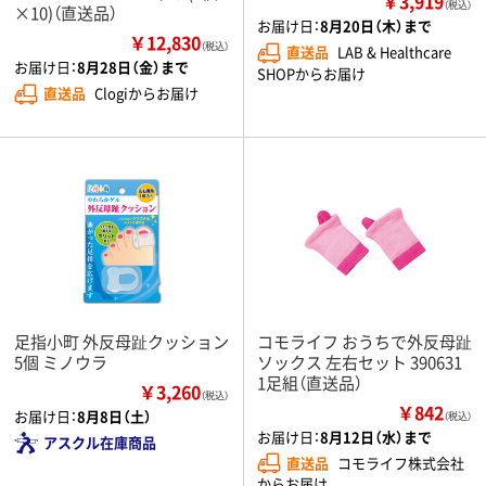
￥3,919
（税込）
×10)（直送品）
お届け日：
8月20日（木）まで
￥12,830
（税込）
直送品
LAB & Healthcare
お届け日：
8月28日（金）まで
SHOPからお届け
直送品
Clogiからお届け
足指小町 外反母趾クッション
コモライフ おうちで外反母趾
5個 ミノウラ
ソックス 左右セット 390631
1足組（直送品）
￥3,260
（税込）
￥842
お届け日：
8月8日（土）
（税込）
お届け日：
8月12日（水）まで
アスクル在庫商品
直送品
コモライフ株式会社
からお届け