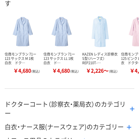
す
住商モンブラン 71ー
住商モンブラン 71ー
KAZEN レディス診察衣
住商モンブラ
123 サックス M 1枚
123 サックス LL 1枚
S型（ハーフ丈）
125 ピンク
白衣 ドク…
白衣 ド…
REP210T-…
衣 ドクタ
￥4,680
￥4,680
￥2,226～
￥4,
（税込）
（税込）
（税込）
ドクターコート（診察衣・薬局衣）のカテゴリ
ー
白衣・ナース服(ナースウェア)のカテゴリー