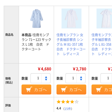
本商品：
住商モンブ
住商モンブラン 女
住商モンブラ
商品名
ラン 71ー123 サック
子長袖診察衣 シン
子半袖診察衣
ス L 1枚 白衣 ド
グル M 81-357 1枚
グル L 81-3
クターコート
白衣 ドクターコー
白衣 ドクタ
ト レディース
ト レディー
￥4,680
￥2,780
￥2
数量
数量
数量
価格
(税込)
カゴへ
カゴへ
カ
評価
4.4
（
15件
）