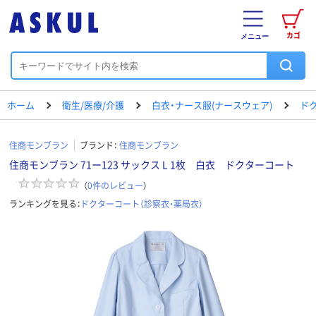
カゴ
メニュー
ホーム
衛生/医療/介護
白衣・ナース服(ナースウェア)
ド
住商モンブラン
ブランド：
住商モンブラン
住商モンブラン 71ー123 サックス L 1枚 白衣 ドクターコート
（
0
件のレビュー
）
ランキングを見る：
ドクターコート（診察衣・薬局衣）