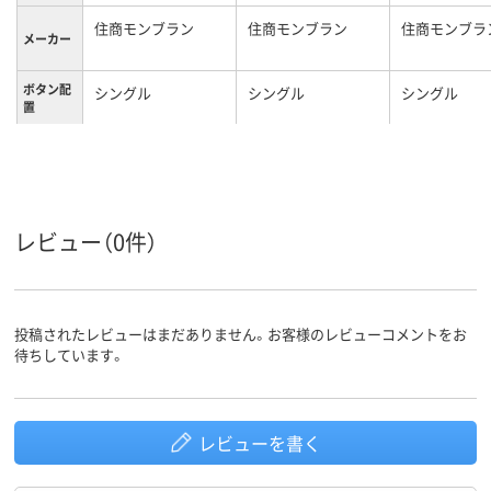
住商モンブラン
住商モンブラン
住商モンブラ
メーカー
ボタン配
シングル
シングル
シングル
置
カラーグ
ブルー系
ホワイト系
ホワイト系
ループ
L
M
L
サイズ
レビュー（0件）
女性用
レディス
レディス
対象
投稿されたレビューはまだありません。お客様のレビューコメントをお
待ちしています。
レビューを書く