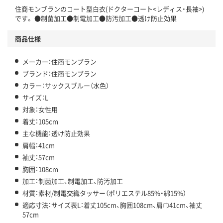
住商モンブランのコート型白衣(ドクターコート<レディス・長袖>)
です。 ●制菌加工●制電加工●防汚加工●透け防止効果
商品仕様
メーカー：住商モンブラン
ブランド：住商モンブラン
カラー：サックスブルー（水色）
サイズ：L
対象：女性用
着丈：105cm
主な機能：透け防止効果
肩幅：41cm
袖丈：57cm
胸囲：108cm
加工：制菌加工、制電加工、防汚加工
材質：素材/制電交織タッサー（ポリエステル85%・綿15%）
適応寸法：サイズ表L：着丈105cm、胸囲108cm、肩巾41cm、袖丈
57cm