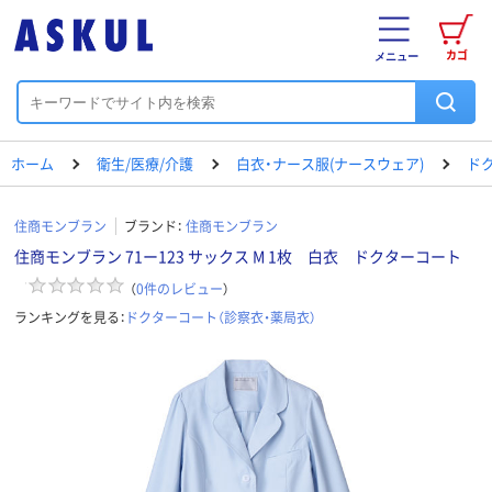
カゴ
メニュー
ホーム
衛生/医療/介護
白衣・ナース服(ナースウェア)
ド
住商モンブラン
ブランド：
住商モンブラン
住商モンブラン 71ー123 サックス M 1枚 白衣 ドクターコート
（
0
件のレビュー
）
ランキングを見る：
ドクターコート（診察衣・薬局衣）