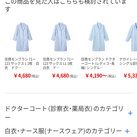
この商品を見た人はこちらも検討されていま
す
住商モンブラン 71ー
住商モンブラン 71ー
住商モンブラン ドクタ
ナガイレー
123 サックス L 1枚 白
123 サックス LL 1枚
ーコート（レディス・長
シングル診
衣 ドク…
白衣 ド…
袖） シングル…
￥4,680
￥4,680
￥4,190～
￥5,3
（税込）
（税込）
（税込）
ドクターコート（診察衣・薬局衣）のカテゴリ
ー
白衣・ナース服(ナースウェア)のカテゴリー