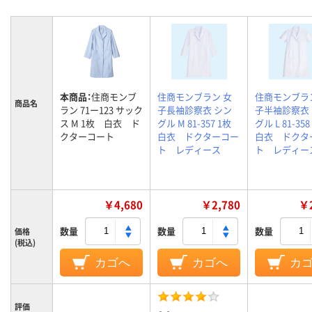
本商品：
住商モンブ
住商モンブラン 女
住商モンブラ
商品名
ラン 71ー123 サック
子長袖診察衣 シン
子半袖診察衣
ス M 1枚 白衣 ド
グル M 81-357 1枚
グル L 81-3
クターコート
白衣 ドクターコー
白衣 ドクタ
ト レディース
ト レディー
￥4,680
￥2,780
￥2
数量
数量
数量
価格
(税込)
カゴへ
カゴへ
カ
評価