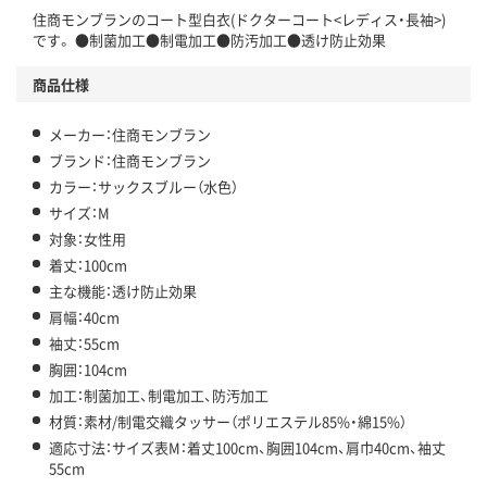
住商モンブランのコート型白衣(ドクターコート<レディス・長袖>)
です。 ●制菌加工●制電加工●防汚加工●透け防止効果
商品仕様
メーカー：住商モンブラン
ブランド：住商モンブラン
カラー：サックスブルー（水色）
サイズ：M
対象：女性用
着丈：100cm
主な機能：透け防止効果
肩幅：40cm
袖丈：55cm
胸囲：104cm
加工：制菌加工、制電加工、防汚加工
材質：素材/制電交織タッサー（ポリエステル85%・綿15%）
適応寸法：サイズ表M：着丈100cm、胸囲104cm、肩巾40cm、袖丈
55cm