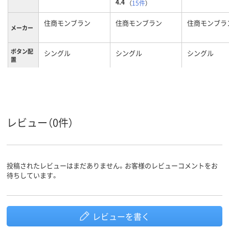
4.4
（
15件
）
住商モンブラン
住商モンブラン
住商モンブラ
メーカー
ボタン配
シングル
シングル
シングル
置
ブルー系
ホワイト系
ホワイト系
カラーグ
ループ
M
M
L
サイズ
レビュー（0件）
女性用
レディス
レディス
対象
投稿されたレビューはまだありません。お客様のレビューコメントをお
待ちしています。
レビューを書く