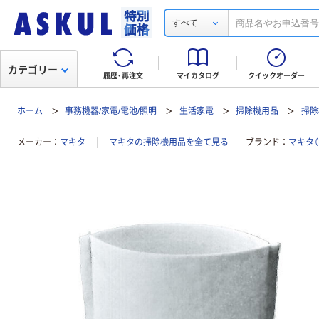
すべて
カテゴリー
履歴・再注文
マイカタログ
クイックオーダー
ホーム
事務機器/家電/電池/照明
生活家電
掃除機用品
掃除
メーカー
マキタ
マキタの掃除機用品を全て見る
ブランド
マキタ（M