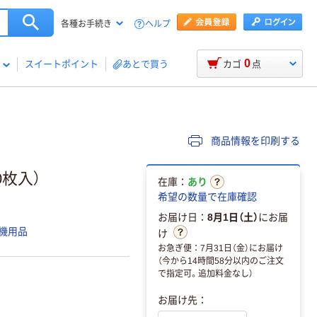
ヘルプ
各種お手続き
0
スイートポイント
あとで買う
カゴ
点
商品情報を印刷する
0枚入）
在庫：
あり
希望の数量で在庫確認
お届け日：
8月1日（土）
にお届
機用品
け
お急ぎ便：7月31日（金）にお届け
（今から14時間58分以内のご注文
で指定可。追加料金なし）
お届け先：