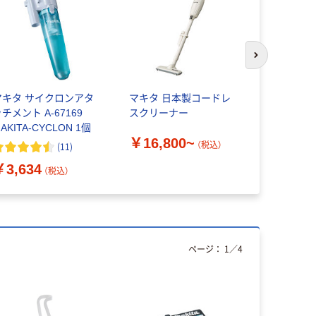
次のスライド
マキタ サイクロンアタ
マキタ 日本製コードレ
【ガムテー
チメント A-67169
スクリーナー
現場のチカ
AKITA-CYCLON 1個
0.22mm 
￥16,800~
（税込）
(
11
)
￥3,634
￥145~
（税込）
ページ：
1
／
4