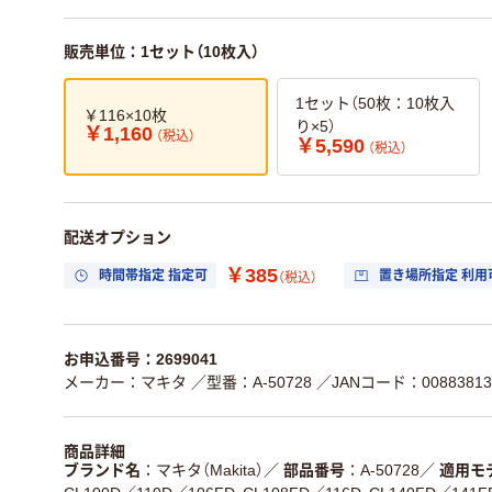
販売単位：1セット（10枚入）
1セット（50枚：10枚入
￥116×10枚
り×5）
￥1,160
（税込）
￥5,590
（税込）
配送オプション
￥385
時間帯指定 指定可
置き場所指定 利用
（税込）
お申込番号：2699041
メーカー：マキタ
／型番：A-50728
／JANコード：00883813
商品詳細
ブランド名
マキタ（Makita）
／
部品番号
A-50728
／
適用モ