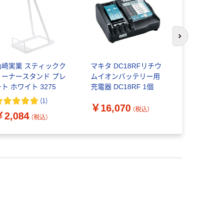
次のスライド
山崎実業 スティックク
マキタ DC18RFリチウ
パナソニッ
リーナースタンド プレ
ムイオンバッテリー用
ーナー／サ
ト ホワイト 3275
充電器 DC18RF 1個
ニット／電
(
1
)
￥16,070
（税込）
￥2,084
￥7,240
（税込）