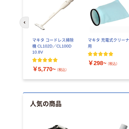
前のスライドへ
マキタ コードレス掃除
マキタ 充電式クリー
機 CL102D／CL100D
用
10.8V
￥298~
（税込）
￥5,770~
（税込）
人気の商品