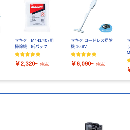
ナ
マキタ M441/407用
マキタ コードレス掃除
掃除機 紙パック
機 10.8V
ッ
M
￥2,320~
￥6,090~
（税込）
（税込）