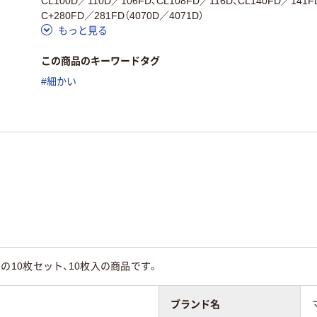
CL100D／110D／106FD、CL108FD／116D、CL140FD／141F
C+280FD／281FD（4070D／4071D）
もっと見る
この商品のキーワードタグ
#細かい
枚入）の10枚セット、10枚入の商品です。
ブランド名