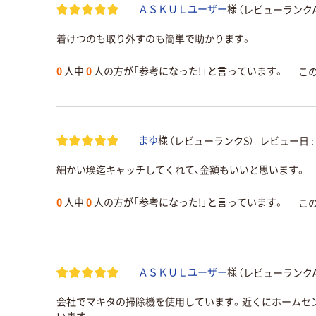
（レビューランクA
ＡＳＫＵＬユーザー
様
着けつのも取り外すのも簡単で助かります。
0
人中
0
人の方が「参考になった!」と言っています。
こ
（レビューランクS）
レビュー日 :
まゆ
様
細かい埃迄キャッチしてくれて、金額もいいと思います。
0
人中
0
人の方が「参考になった!」と言っています。
こ
（レビューランクA
ＡＳＫＵＬユーザー
様
会社でマキタの掃除機を使用しています。近くにホームセ