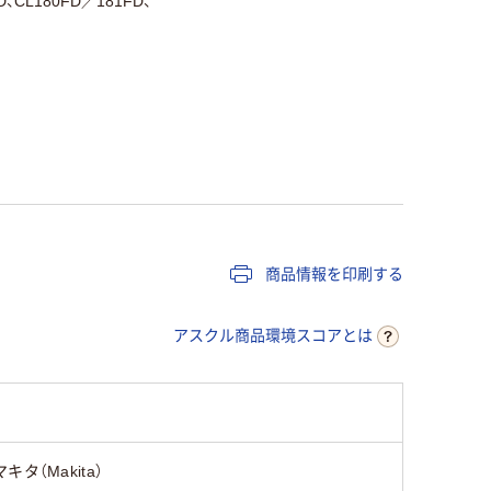
D、CL180FD／181FD、
商品情報を印刷する
アスクル商品環境スコアとは
マキタ（Makita）