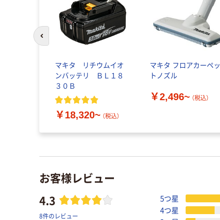
前のスライドへ
ブラシ ベー
マキタ リチウムイオ
マキタ フロアカーペ
1 1個（直送
ンバッテリ ＢＬ１８
トノズル
３０Ｂ
￥2,496~
（税込）
（税込）
￥18,320~
（税込）
お客様レビュー
4.3
5つ星
4つ星
8件のレビュー