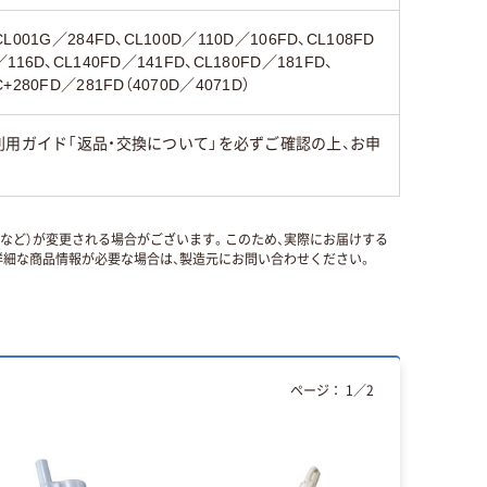
CL001G／284FD、CL100D／110D／106FD、CL108FD
／116D、CL140FD／141FD、CL180FD／181FD、
C+280FD／281FD（4070D／4071D）
用ガイド「返品・交換について」を必ずご確認の上、お申
国など）が変更される場合がございます。このため、実際にお届けする
細な商品情報が必要な場合は、製造元にお問い合わせください。
ページ：
1
／
2
本気プ