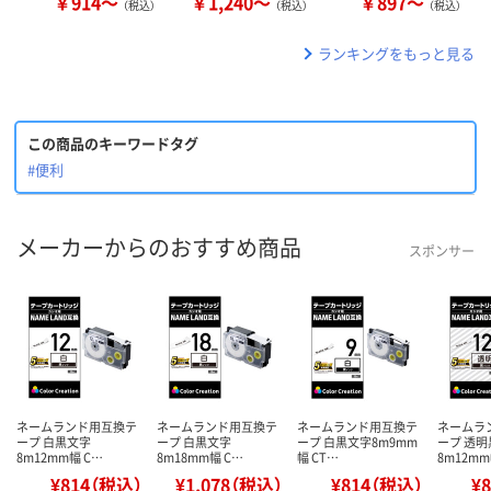
￥914～
￥1,240～
￥897～
（税込）
（税込）
（税込）
ランキングをもっと見る
この商品のキーワードタグ
#便利
メーカーからのおすすめ商品
スポンサー
ネームランド用互換テ
ネームランド用互換テ
ネームランド用互換テ
ネームラ
ープ 白黒文字
ープ 白黒文字
ープ 白黒文字8m9mm
ープ 透
8m12mm幅 C…
8m18mm幅 C…
幅 CT…
8m12mm
¥814（税込）
¥1,078（税込）
¥814（税込）
¥