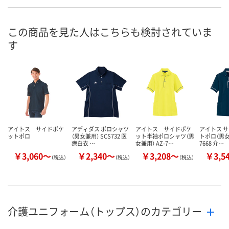
2799305
2799664
2799691
号
あり
あり
あり
在庫
この商品を見た人はこちらも検討されていま
す
8月9日（日）
8月9日（日）
8月9日（日）
お届け日
数量
数量
数量
カゴへ
カゴへ
カ
アイトス サイドポケ
アディダス ポロシャツ
アイトス サイドポケ
アイトス 
ットポロ
（男女兼用） SCS732 医
ット半袖ポロシャツ（男
トポロ（男女兼
療白衣 …
女兼用） AZ-7…
7668 介…
￥3,060～
￥2,340～
￥3,208～
￥3,5
（税込）
（税込）
（税込）
介護ユニフォーム（トップス）のカテゴリー