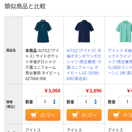
類似商品と比較
本商品：
AITOZ（アイ
AITOZ（アイトス） 半
アイトス 半
商品名
トス） サイドポケッ
袖ボタンダウンポロ
ックドライジ
ト半袖ポロシャツ
シャツ（男女兼用） 介
ャツ（男女兼用
介護ユニフォーム
護ユニフォーム ネ
CL3000 ミ
男女兼用 ネイビー L
イビー L AZ-10599-
ーン L 1枚（
AZ7668-008
008（直送品）
￥3,060
￥2,696
￥4
数量
数量
数量
価格
(税込)
カゴへ
カゴへ
カ
アイトス
アイトス
アイトス