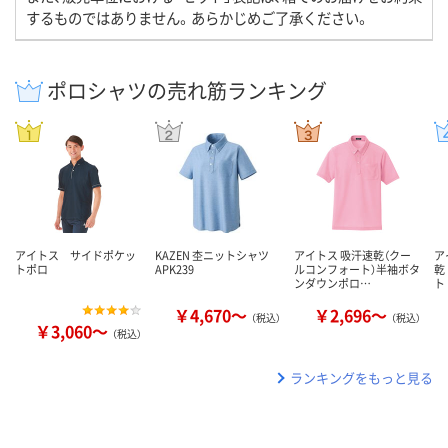
するものではありません。あらかじめご了承ください。
ポロシャツの売れ筋ランキング
アイトス サイドポケッ
KAZEN 杢ニットシャツ
アイトス 吸汗速乾（クー
ア
トポロ
APK239
ルコンフォート）半袖ボタ
乾
ンダウンポロ…
ト
￥4,670～
￥2,696～
（税込）
（税込）
￥3,060～
（税込）
ランキングをもっと見る