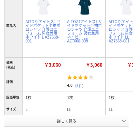
AITOZ（アイトス） サ
AITOZ（アイトス） サ
AITOZ（アイト
イドポケット半袖ポ
イドポケット半袖ポ
イドポケット
商品名
ロシャツ 介護ユニ
ロシャツ 介護ユニ
ロシャツ 介
フォーム 男女兼用
フォーム 男女兼用
フォーム 男
ホワイト L AZ7668-
ネイビー LL
ホワイト LL
001
AZ7668-008
AZ7668-001
価格
￥3,060
￥3,060
￥3
(税込)
評価
4.0
（
1件
）
1枚
1枚
1枚
販売単位
L
LL
LL
サイズ
詳しく見る
ホワイト
ネイビー
ホワイト
カラー
お申込番