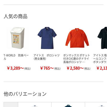
人気の商品
T-WORLD 防臭ペー
アイトス ポロシャツ
ボンマックス ポケット
アイトス 吸
ル
（男女兼用）
付きCVC鹿の子ドライ
ールコンフ
長袖ポロシャツ …
ボタンダウ
￥3,289～
￥765～
￥2,580～
￥2,1
（税込）
（税込）
（税込）
他のバリエーション