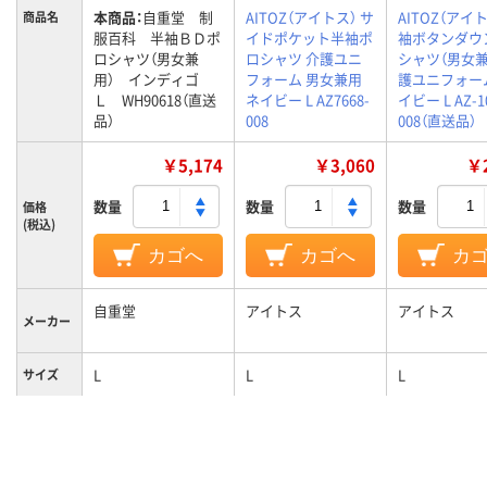
本商品：
自重堂 制
AITOZ（アイトス） サ
AITOZ（アイト
商品名
服百科 半袖ＢＤポ
イドポケット半袖ポ
袖ボタンダウ
ロシャツ（男女兼
ロシャツ 介護ユニ
シャツ（男女兼
用） インディゴ
フォーム 男女兼用
護ユニフォー
Ｌ WH90618（直送
ネイビー L AZ7668-
イビー L AZ-1
品）
008
008（直送品）
￥5,174
￥3,060
￥2
数量
数量
数量
価格
(税込)
カゴへ
カゴへ
カ
自重堂
アイトス
アイトス
メーカー
L
L
L
サイズ
カラーグ
ネイビー系
ネイビー系
ネイビー系
ループ