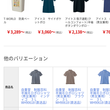
T-WORLD 防臭ペー
アイトス サイドポケ
アイトス 吸汗速乾（ク
アイトス 
ル
ットポロ
ールコンフォート）半袖
（男女兼用）
ボタンダウンポロ…
￥3,289～
￥3,060～
￥2,138～
￥7
（税込）
（税込）
（税込）
他のバリエーション
商品名
自重堂 制服百科
自重堂 制服百科
自重堂 制
半袖ＢＤポロシャツ
半袖ＢＤポロシャツ
半袖ＢＤポロ
（男女兼用） インデ
（男女兼用） ブラウ
（男女兼用） 
ィゴ ３Ｌ
ン ３Ｌ
ー ３Ｌ
WH90618（直送品）
WH90618（直送品）
WH90618（直