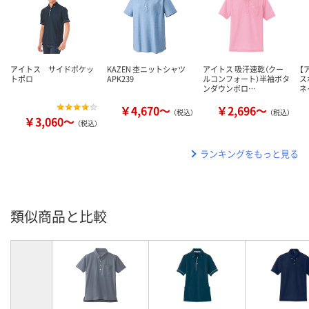
アイトス サイドポケッ
KAZEN 杢ニットシャツ
アイトス 吸汗速乾（クー
【
トポロ
APK239
ルコンフォート）半袖ボタ
ス
ンダウンポロ…
ネ
￥4,670～
￥2,696～
（税込）
（税込）
￥3,060～
（税込）
ランキングをもっと見る
類似商品と比較