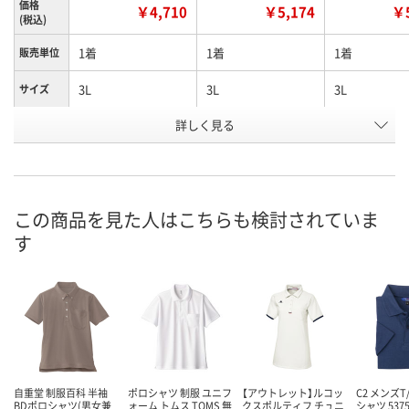
価格
￥4,710
￥5,174
￥5
(税込)
1着
1着
1着
販売単位
3L
3L
3L
サイズ
詳しく見る
インディゴ
ブラウン
ブルー
色
お申込番
N474891
N474907
N474899
号
直送品
直送品
直送品
在庫
この商品を見た人はこちらも検討されていま
す
8月21日（金）まで
8月21日（金）まで
8月21日（金）
お届け日
数量
数量
数量
カゴへ
カゴへ
カ
自重堂 制服百科 半袖
ポロシャツ 制服 ユニフ
【アウトレット】ルコッ
C2 メンズ
BDポロシャツ(男女兼
ォーム トムス TOMS 無
クスポルティフ チュニ
シャツ 537