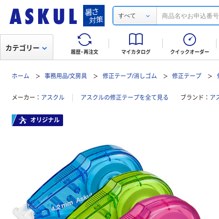
すべて
カテゴリー
履歴・再注文
マイカタログ
クイックオーダー
ホーム
事務用品/文房具
修正テープ/消しゴム
修正テープ
メーカー
アスクル
アスクルの修正テープを全て見る
ブランド
ア
オリジナル