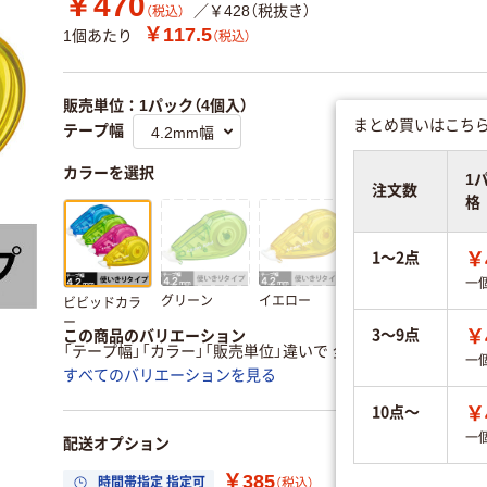
￥470
／￥428（税抜き）
（税込）
￥117.5
1個あたり
（税込）
販売単位：1パック（4個入）
まとめ買いはこちら
テープ幅
カラーを選択
1
注文数
格
1～2点
￥
一
グリーン
イエロー
ブルー
ピン
ビビッドカラ
ー
3～9点
￥
この商品のバリエーション
「テープ幅」「カラー」「販売単位」違いで 全10商品 あります。
一
すべてのバリエーションを見る
10点～
￥
一
配送オプション
￥385
時間帯指定 指定可
置き場所指定 利用
（税込）