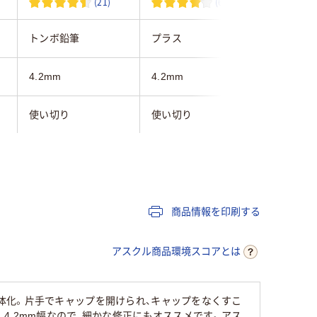
(21)
(6)
トンボ鉛筆
プラス
シード
4.2mm
4.2mm
4.2mm
使い切り
使い切り
6m
12m
6m
ペン型
タテ引き
商品情報を印刷する
20
アスクル商品環境スコアとは
体化。片手でキャップを開けられ、キャップをなくすこ
4.2mm幅なので、細かな修正にもオススメです。アス