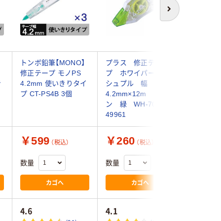
次へ
トンボ鉛筆【MONO】
プラス 修正テー
シード 
修正テープ モノPS
プ ホワイパープッ
ーモ 4.2
き
4.2mm 使いきりタイ
シュプル 幅
個 856-
4
プ CT-PS4B 3個
4.2mm×12m グリー
ン 緑 WH-704
49961
￥599
￥260
￥187
（税込）
（税込）
数量
数量
数量
カゴへ
カゴへ
4.6
4.1