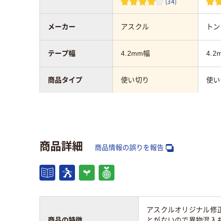
(34)
メーカー
アスクル
トン
テープ幅
4.2mm幅
4.2
商品タイプ
使い切り
使い
テープ長さ
8m
10m
引き方
タテ引き
タテ
商品詳細
商品情報の誤りを報告
アスクル商品環境
40
60
スコア
アスクルオリジナル修
商品の特徴
とがないので異物混入も