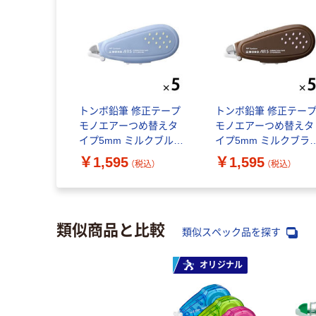
トンボ鉛筆 修正テープ
トンボ鉛筆 修正テー
モノエアーつめ替えタ
モノエアーつめ替えタ
イプ5mm ミルクブルー
イプ5mm ミルクブラ
CT-CAX5C46L 1セット
ン CT-CAX5C57L 1セ
￥1,595
￥1,595
（税込）
（税込）
(1個×5)
ト(1個×5)
類似商品と比較
類似スペック品を探す
オリジナル