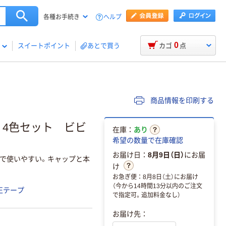
ヘルプ
各種お手続き
0
スイートポイント
あとで買う
カゴ
点
商品情報を印刷する
 4色セット ビビ
在庫：
あり
希望の数量で在庫確認
お届け日：
8月9日（日）
にお届
で使いやすい。キャップと本
け
お急ぎ便：8月8日（土）にお届け
（今から14時間13分以内のご注文
正テープ
で指定可。追加料金なし）
お届け先：