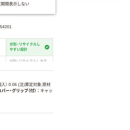
定期間表示しない
54201
分別・リサイクルし
やすい設計
分別・リサイクルしやす
い設計
温室効果ガスなどの
削減
入）:0.06 (注)算定対象:原材
カバー・グリップ（付）
キャッ
詳細「
アスクル商品環境スコ