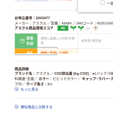
一
お申込番号：2843477
メーカー：アスクル
／型番：49484
／JANコード：45351640
アスクル商品環境スコア
40
容器
環境に配慮した材料を使
省資源・無包装
用
包装
詳しく見る
商品
環境に配慮した材料
省資源・省エネ・節水
本体
を使用
独自の回収スキームがあ
アスクルで資源循環し
商品詳細
仕組
る
ている
ブランド名
アスクル
／
CO2排出量 [kg-CO2]
●1パック（4個
料調達・生産
／
カラー
ビビッドカラー
／
キャップ・ラバー・
この商品の環境配慮ポイントです。詳しくはページ下部の商品
プ付
／
テープ長さ
8m
ア詳細／加点項目
」で確認できます。
もっと見る
類似商品と比較する