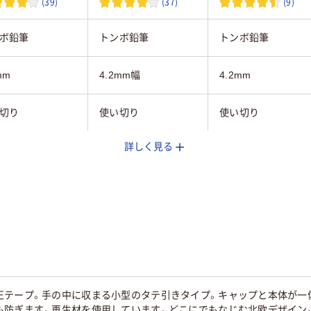
(39)
(37)
(9)
ボ鉛筆
トンボ鉛筆
トンボ鉛筆
mm
4.2mm幅
4.2mm
切り
使い切り
使い切り
詳しく見る
16m
10m
引き
ヨコ引き
ヨコ引き
45
60
正テープ。手の中に収まる小型のタテ引きタイプ。キャップと本体が一
防ぎます。再生材を使用しています。どこにでもなじむ北欧デザイン。