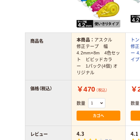
本商品：
アスクル
トン
商品名
修正テープ 幅
修正
4.2mm×8m 4色セッ
ー 
ト ビビッドカラ
イプ 
ー 1パック(4個) オ
リジナル
￥470
￥2
価格（税込）
（税込）
数量
数量
カゴへ
4.3
4.1
レビュー