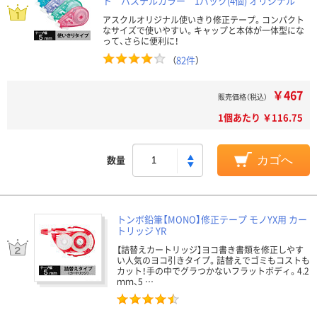
ト パステルカラー 1パック(4個) オリジナル
アスクルオリジナル使いきり修正テープ。コンパクト
なサイズで使いやすい。キャップと本体が一体型にな
って、さらに便利に！
（
82件
）
￥467
販売価格（税込）
1個あたり ￥116.75
数量
カゴへ
トンボ鉛筆【MONO】修正テープ モノYX用 カー
トリッジ YR
【詰替えカートリッジ】ヨコ書き書類を修正しやす
い人気のヨコ引きタイプ。詰替えでゴミもコストも
カット！手の中でグラつかないフラットボディ。4.2
ｍｍ、5 …