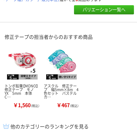
バリエーション一覧へ
修正テープの担当者からのおすすめ商品
トンボ鉛筆【MONO】
アスクル 修正テー
修正テープ モノ
プ 幅5mm×8m 4
YX 5mm 本体
色セット パステル
C…
カ…
￥1,560
￥467
（税込）
（税込）
他のカテゴリーのランキングを見る