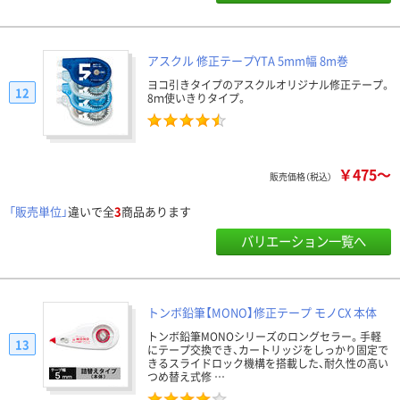
アスクル 修正テープYTA 5mm幅 8m巻
ヨコ引きタイプのアスクルオリジナル修正テープ。
12
8ｍ使いきりタイプ。
￥475～
販売価格（税込）
「販売単位」
違いで全
3
商品あります
バリエーション一覧へ
トンボ鉛筆【MONO】修正テープ モノCX 本体
トンボ鉛筆MONOシリーズのロングセラー。手軽
13
にテープ交換でき、カートリッジをしっかり固定で
きるスライドロック機構を搭載した、耐久性の高い
つめ替え式修 …