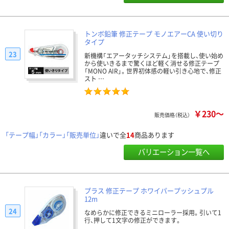
トンボ鉛筆 修正テープ モノエアーCA 使い切り
タイプ
23
新機構「エアータッチシステム」を搭載し、使い始め
から使いきるまで驚くほど軽く消せる修正テープ
「MONO AIR」。世界初体感の軽い引き心地で、修正
スト …
￥230～
販売価格（税込）
「テープ幅」「カラー」「販売単位」
違いで全
14
商品あります
バリエーション一覧へ
プラス 修正テープ ホワイパープッシュプル
12m
24
なめらかに修正できるミニローラー採用。引いて1
行、押して1文字の修正ができます。