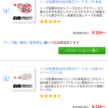
トンボ鉛筆【MONO】修正テープ モノYX 本体
トンボ鉛筆MONOシリーズのロングセラー。ヨコ
書きの文字を修正しやすいヨコ引きタイプ！細書き
ペンでも書きやすい、密着性の高いテープを採用。
￥316～
販売価格（税込）
「テープ幅」「種別」「販売単位」
違いで全
10
商品あります
バリエーション一覧へ
トンボ鉛筆【MONO】修正テープ モノCX用 カー
トリッジ CT-CR
トンボ鉛筆MONOシリーズの本格派ロングセラー、
詰め替え式修正テープ「モノCX」専用のカートリッ
ジ。詰め替えもスライドロックを外すだけで簡単！
テープの …
￥226～
販売価格（税込）