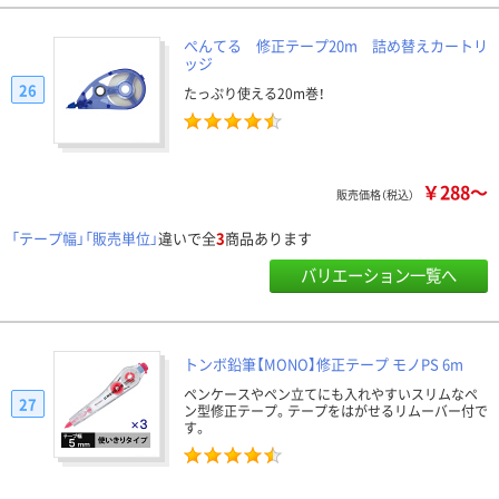
ぺんてる 修正テープ20m 詰め替えカートリ
ッジ
26
たっぷり使える20m巻！
￥288～
販売価格（税込）
「テープ幅」「販売単位」
違いで全
3
商品あります
バリエーション一覧へ
トンボ鉛筆【MONO】修正テープ モノPS 6m
ペンケースやペン立てにも入れやすいスリムなペ
27
ン型修正テープ。テープをはがせるリムーバー付で
す。