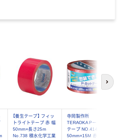
次へ
製
【養生テープ】 フィッ
寺岡製作所
古藤工業
プ
トライトテープ 赤 幅
TERAOKA Pーカット
No.822 
50mm×長さ25m
テープ NO.4142
レッド 30
m
No.738 積水化学工業
50mm×15M 赤 4142
レッド 1