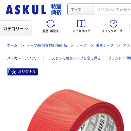
すべて
カテゴリー
履歴・再注文
マイカタログ
クイックオーダー
ホーム
テープ/梱包資材/店舗用品
テープ
養生テープ
アス
メーカー
アスクル
アスクルの養生テープを全て見る
ブランド
現
オリジナル