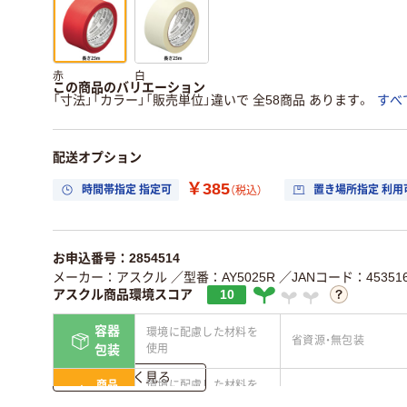
赤
白
この商品のバリエーション
「寸法」「カラー」「販売単位」違いで 全58商品 あります。
すべ
配送オプション
￥385
時間帯指定 指定可
置き場所指定 利用
（税込）
お申込番号：2854514
メーカー：アスクル
／型番：AY5025R
／JANコード：453516
アスクル商品環境スコア
10
容器
環境に配慮した材料を
省資源・無包装
使用
包装
詳しく見る
商品
環境に配慮した材料を
省資源・省エネ・節水
本体
使用