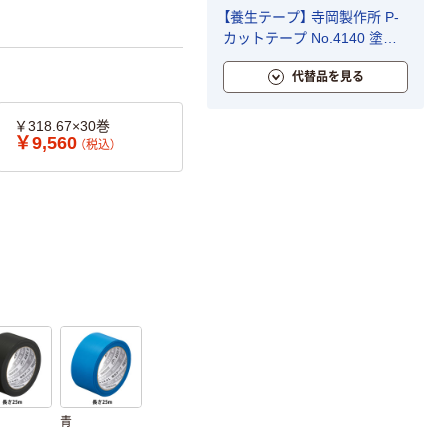
【養生テープ】 寺岡製作所 P-
カットテープ No.4140 塗装
養生用 赤 幅50mm×長さ25m
代替品を見る
1巻
￥318.67×30巻
￥9,560
（税込）
青