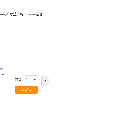
温室効果ガスなどの削減
5mm
／
寸法
幅50mm×長さ
詳細「
アスクル商品環境スコ
プ
現場のチカラ 養生テープ 
5m 1
25m アスクル 1巻 オリ
数量
(34)
次のスライドへ
カゴへ
￥358
（税込）