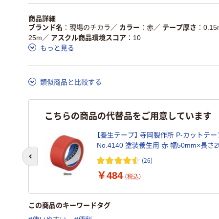
独自の回収スキームが
アスクルで資源循環し
商品詳細
仕組
ある
ている
ブランド名
現場のチカラ
／
カラー
赤
／
テープ厚さ
0.1
25m
／
アスクル商品環境スコア
10
この商品の環境配慮ポイントです。詳しくはページ下部の商品
もっと見る
ア詳細／加点項目
」で確認できます。
類似商品と比較する
こちらの商品の代替品をご用意しています
【養生テープ】 寺岡製作所 P-カットテー
No.4140 塗装養生用 赤 幅50mm×長さ2
巻
(26)
前のスライドへ
カゴへ
￥484
（税込）
この商品のキーワードタグ