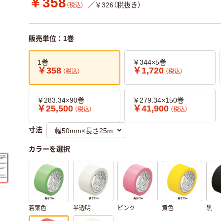
￥358
／￥326（税抜き）
（税込）
販売単位：1巻
1巻
￥344×5巻
￥358
￥1,720
（税込）
（税込）
￥283.34×90巻
￥279.34×150巻
￥25,500
￥41,900
（税込）
（税込）
寸法
カラーを選択
若葉色
半透明
ピンク
黄色
黒