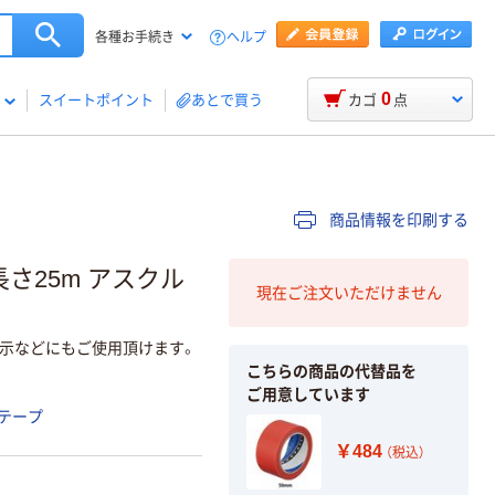
ヘルプ
各種お手続き
0
スイートポイント
あとで買う
カゴ
点
商品情報を印刷する
長さ25m アスクル
現在ご注文いただけません
示などにもご使用頂けます。
こちらの商品の代替品を
ご用意しています
テープ
￥484
（税込）