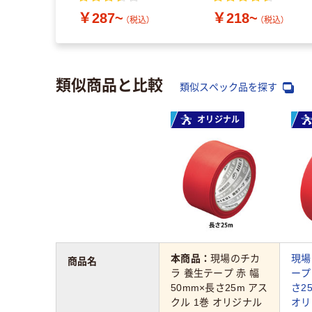
￥287~
￥218~
（税込）
（税込）
類似商品と比較
類似スペック品を探す
オリジナル
本商品：
現場のチカ
現場
商品名
ラ 養生テープ 赤 幅
ープ
50mm×長さ25m アス
さ2
クル 1巻 オリジナル
オリ