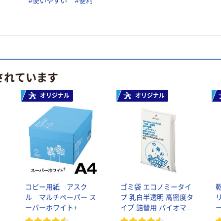
#使いやすい
#便利
されています
オリジナル
オリジナル
コピー用紙 アスク
ゴミ袋 エコノミータイ
ル マルチペーパー ス
プ 乳白半透明 高密度タ
ーパーホワイト+
イプ 詰替用 バイオマス
素材10％配合