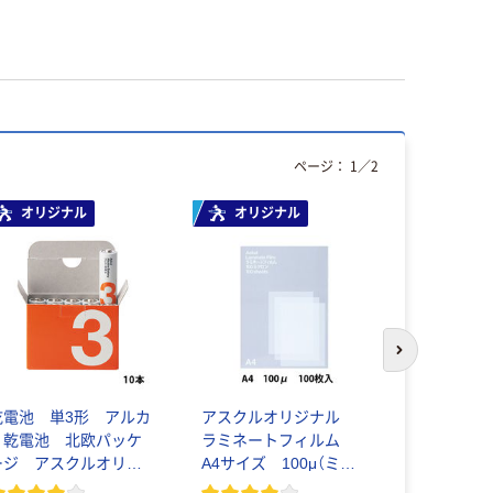
ページ：
1
／
2
オリジナル
オリジナル
本気プ
次のスライド
乾電池 単3形 アルカ
アスクルオリジナル
アスクル 
リ乾電池 北欧パッケ
ラミネートフィルム
ダー A4 
ージ アスクルオリジ
A4サイズ 100μ（ミク
ナル
ロン）