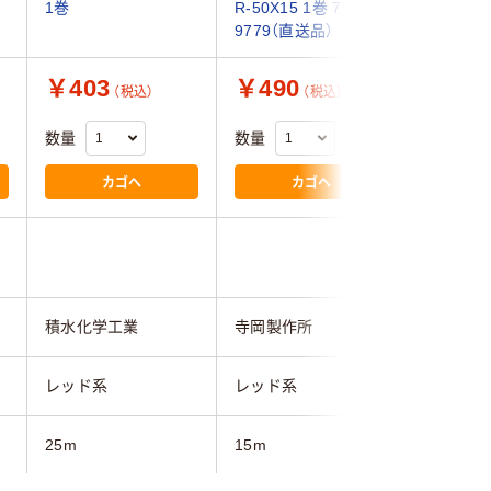
1巻
R-50X15 1巻 793-
9779（直送品）
￥403
￥490
￥22,
（税込）
（税込）
数量
数量
数量
カゴへ
カゴへ
積水化学工業
寺岡製作所
古藤工業
レッド系
レッド系
レッド系
25m
15m
25m