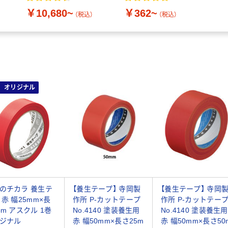
￥10,680~
￥362~
（税込）
（税込）
オリジナル
のチカラ 養生テ
【養生テープ】 寺岡製
【養生テープ】 寺岡
 赤 幅25mm×長
作所 P-カットテープ
作所 P-カットテー
5m アスクル 1巻
No.4140 塗装養生用
No.4140 塗装養生用
ジナル
赤 幅50mm×長さ25m
赤 幅50mm×長さ50