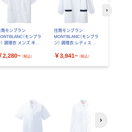
次のスライド
住商モンブラン
住商モンブラン
住商モンブ
MONTBLANC（モンブラ
MONTBLANC（モンブラ
MONTBL
ン） 調理衣 メンズ 半袖
ン） 調理衣 レディス 長
ン） 調理衣
コ 白 1-802
袖 1-09
袖 エコ 白 1
￥2,280~
￥3,941~
￥3,368
（税込）
（税込）
次へ