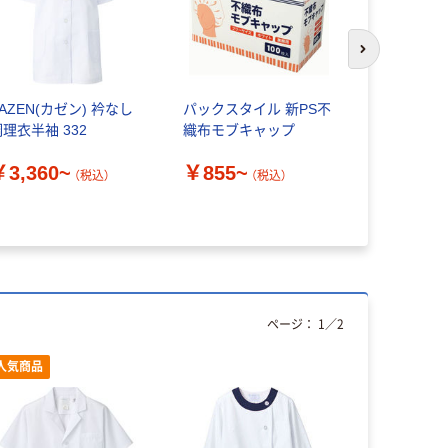
次のスライド
AZEN(カゼン) 衿なし
パックスタイル 新PS不
チトセ 白衣
調理衣半袖 332
織布モブキャップ
AB6400_
￥3,360~
￥855~
￥1,706
（税込）
（税込）
ページ：
1
／
2
人気商品