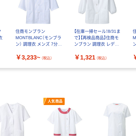
ク
住商モンブラン
【在庫一掃セール！8/31ま
衣
MONTBLANC（モンブラ
で】【再検品商品】住商モ
ン） 調理衣 メンズ 7分袖
ンブラン 調理衣 レディ
白 1-617
ス 長袖 エコ 白 LL 1-
エ
￥3,233~
￥1,321
411 1枚（わけあり品）
（税込）
（税込）
人気商品