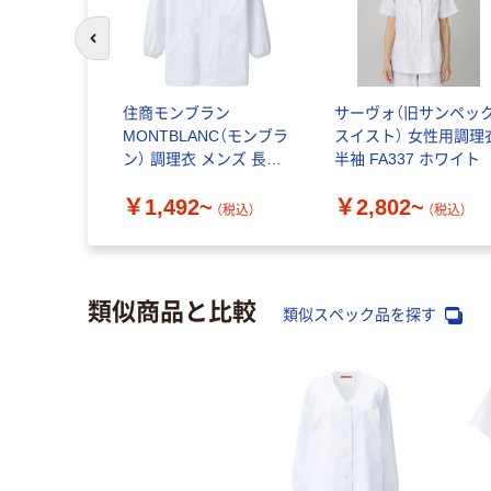
前のスライドへ
住商モンブラン
サーヴォ（旧サンペッ
MONTBLANC（モンブラ
スイスト） 女性用調理
ン） 調理衣 メンズ 長袖
半袖 FA337 ホワイト
エコ 白 1-801
￥1,492~
￥2,802~
（税込）
（税込）
類似商品と比較
類似スペック品を探す