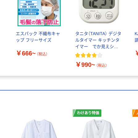
ツ
エスパック 不織布キャ
タニタ（TANITA） デジタ
K
ップ フリーサイズ
ルタイマー キッチンタ
イマー でか見えシリ
￥666~
ーズ
（税込）
￥990~
（税込）
わけあり特価