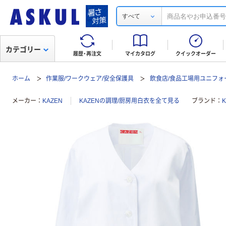
すべて
カテゴリー
履歴・再注文
マイカタログ
クイックオーダー
ホーム
作業服/ワークウェア/安全保護具
飲食店/食品工場用ユニフォ
メーカー
KAZEN
KAZENの調理/厨房用白衣を全て見る
ブランド