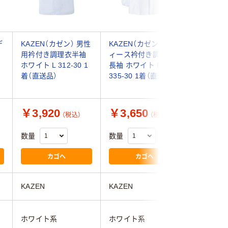
デ
KAZEN（カゼン） 男性
KAZEN（カゼン）レデ
KAZEN
ワ
用衿付き調理衣半袖
ィース衿付き調理衣
用衿付き
ホワイト L 312-30 1
長袖 ホワイト M
ホワイト L
着（直送品）
335-30 1着（直送品）
1着（直送
￥3,920
￥3,650
￥3,4
（税込）
（税込）
数量
数量
数量
カゴへ
カゴへ
KAZEN
KAZEN
KAZEN
ホワイト系
ホワイト系
ホワイト