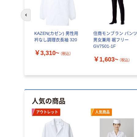
前のスライドへ
ラン
KAZEN(カゼン) 男性用
住商モンブラン パン
NC（モンブラ
衿なし調理衣長袖 320
男女兼用 裾フリー
メンズ 長袖
GV7501-1F
￥3,310~
-611
（税込）
~
￥1,603~
（税込）
（税込）
人気の商品
アウトレット
人気商品