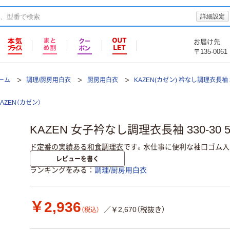
詳細設定
お届け先
〒135-0061
ーム
調理/厨房用白衣
厨房用白衣
KAZEN(カゼン) 衿なし調理衣長袖 
KAZEN（カゼン）
KAZEN 女子衿なし調理衣長袖 330-30 5
ド定番の実績ある和食調理衣です。水仕事に便利な袖口ゴム入
レビューを書く
ランキングをみる
調理/厨房用白衣
￥2,936
／￥2,670（税抜き）
（税込）