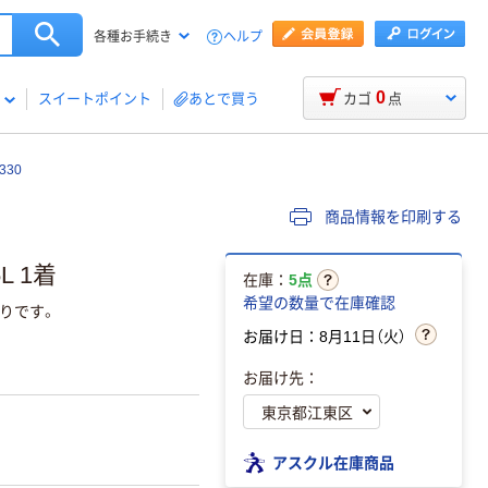
ヘルプ
各種お手続き
0
スイートポイント
あとで買う
カゴ
点
330
商品情報を印刷する
L 1着
在庫：
5点
希望の数量で在庫確認
りです。
お届け日：8月11日（火）
お届け先：
アスクル在庫商品