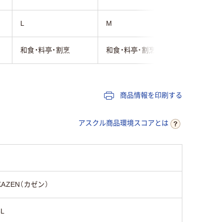
L
M
LL
和食・料亭・割烹
和食・料亭・割烹
和食・料
商品情報を印刷する
アスクル商品環境スコアとは
KAZEN（カゼン）
5L