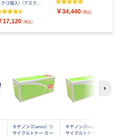
￥21,87
ック（2個入） （アスクル
ラック 1個
限定） オリジナル
￥34,440
（税込）
￥17,120
（税込）
次へ
キヤノン（Canon） リ
キヤノン（Canon） リ
キヤノン（
サイクルトナー カー
サイクルトナー カー
サイクル