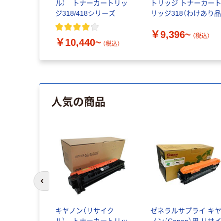
カートリッ
ル） トナーカートリッ
トリッジ トナーカー
シリーズ
ジ318/418シリーズ
リッジ318（わけあり品
￥9,396~
（税込）
~
￥10,440~
（税込）
（税込）
人気の商品
前のスライドへ
キヤノン（リサイク
ゼネラルサプライ キ