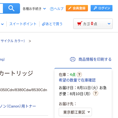
ヘルプ
各種お手続き
0
スイートポイント
あとで買う
カゴ
点
リサイクル カラー）
商品情報を印刷する
ng）
 カートリッジ
在庫：
4点
希望の数量で在庫確認
お届け日：8月11日（火）
お急
8350Cdn/8380Cdw/8530Cdn
ぎ便：8月10日（月）
お届け先：
ノン（Canon）用トナー