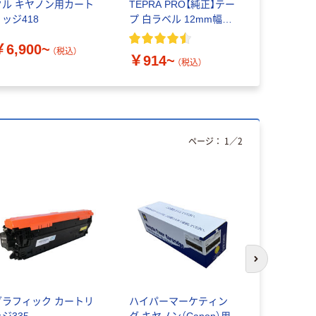
クル キヤノン用カート
TEPRA PRO【純正】テー
クリアホル
リッジ418
プ 白ラベル 12mm幅
（黒文字）
￥281~
￥6,900~
（税込）
￥914~
（税込）
ページ：
1
／
2
次のスライド
グラフィック カートリ
ハイパーマーケティン
キヤノン用