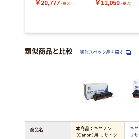
￥20,777
￥11,050
（税込）
（税込）
1個（直送品）
クロ 超大容量 1個（直
品）
（税込）
類似商品と比較
類似スペック品を探す
本商品：
キヤノン
キヤ
商品名
（Canon）用 リサイク
リサ