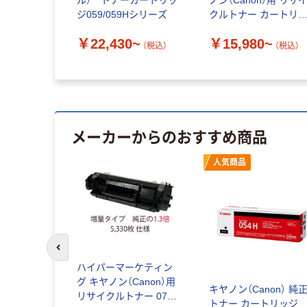
ル） トナーカートリッ
ノン（Canon）用 リサ
ジ059/059Hシリーズ
クルトナー カートリ
ジ335シリーズ
￥22,430~
￥15,980~
（税込）
（税込）
メーカーからのおすすめ商品
人気商品
前のスライドへ
non） 純正
ハイパーマーケティン
トリッジ
グ キヤノン（Canon）用
キヤノン（Canon） 純
059HMAG
リサイクルトナー 072H
トナー カートリッジ