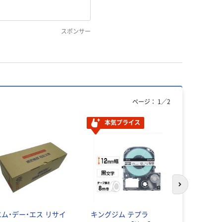
スポンサー
ページ：
1
／
2
本気プライス
次のスライド
エム・デー・エス リサイ
キングジム テプラ
プラス 高