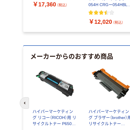
容量
タイプ モノクロ 大容量
￥17,360
054H CRGー054HBL
（税込）
（税込）
1個
増量 1個（直送品）
ブラック 大容量
3028C003 1個
￥12,020
（税込）
メーカーからのおすすめ商品
前のスライドへ
non） 純正
ハイパーマーケティン
ハイパーマーケティン
トリッジ
グ リコー（RICOH）用 リ
グ ブラザー（brother）
45MAG マゼ
サイクルトナー P6500H
リサイクルトナー
03 1個
タイプ モノクロ 大容量
TN32JXXLタイプ モノ