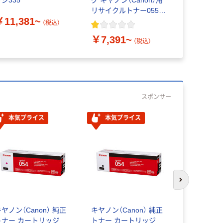
ジ335
グ キヤノン（Canon）用
ル） トナ
リサイクルトナー055シ
ジ322シ
￥11,381~
リーズ
ーマーケテ
（税込）
￥8,805
￥7,391~
（税込）
スポンサー
本気プライス
本気プライス
次のスライド
キヤノン（Ca
トナー カ
ヤノン（Canon） 純正
キヤノン（Canon） 純正
059H CRG
トナー カートリッジ
トナー カートリッジ