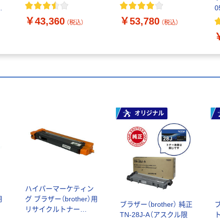
8026B002 1個
クロ 大容量 8027B002
K
0
1個
ン
￥43,360
￥53,780
（税込）
（税込）
オリジナル
ハイパーマーケティン
用
グ ブラザー（brother）用
ブラザー（brother） 純正
ブ
リサイクルトナー
TN-28J-A（アスクル限
ト
TN299XXLBKタイプ ブ