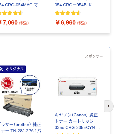
ラック 大
54 CRG-054MAG マゼ
054 CRGー054BLK ブ
3627C001
タ 3022C003 1個
ラック 3024C003 1個
￥41,36
￥7,060
￥6,960
（税込）
（税込）
スポンサー
オリジナル
次のスライド
キヤノン（Canon） 純正
ハイパーマ
トナー カートリッジ
グ RICOH
ラザー（brother） 純正
335e CRG-335ECYN シ
サイクル 
ナー TN-28J-2PA 1パ
アン 0464C001 1個
C375Hタ