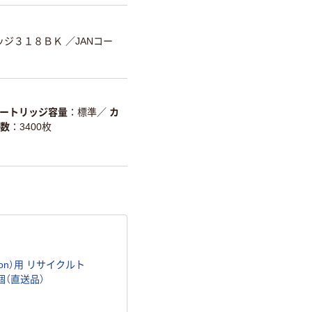
ッジ３１８ＢＫ
／JANコー
ートリッジ容量
標準
／
カ
数
3400枚
on）用 リサイクルト
個（直送品）