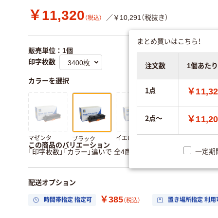
￥11,320
／￥10,291（税抜き）
（税込）
まとめ買いはこちら！
販売単位：1個
印字枚数
注文数
1個あた
カラーを選択
1点
￥11,3
2点～
￥11,2
マゼンタ
イエロー
シアン
ブラック
この商品のバリエーション
一定期
「印字枚数」「カラー」違いで 全4商品 あります。
すべてのバリ
配送オプション
￥385
時間帯指定 指定可
置き場所指定 利用
（税込）