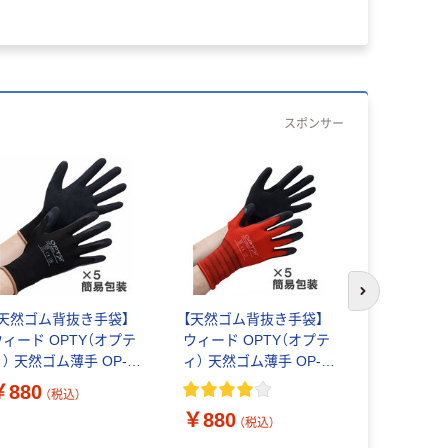
スポンサー
次のスライド
【天然ゴム背抜き手袋】
【天然ゴム背抜き手袋】
【天然ゴム
ウィード OPTY（オプテ
ウィード OPTY（オプテ
ウィード D
） 天然ゴム薄手 OP-
ィ） 天然ゴム薄手 OP-
ヴォルグ）
80B ブラック S 1袋（5
280R レッド M 1袋（5双
対応手袋 DE
￥880
（税込）
双入）
入）
ド 1双
￥880
￥480
（税込）
（