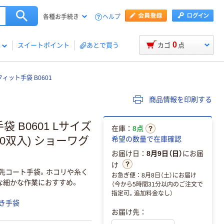
ヘルプ
各種お手続き
0
スイートポイント
あとで買う
カゴ
点
ット手袋 B0601
商品情報を印刷する
B0601 Lサイズ
在庫：
8点
0双入) ショーワグ
希望の数量で在庫確認
お届け日：
8月9日（日）
にお届
け
指先コート手袋。ホコリや糸く
お急ぎ便：8月8日（土）にお届け
な細かな作業におすすめ。
（今から5時間31分以内のご注文で
指定可。追加料金なし）
き手袋
お届け先：