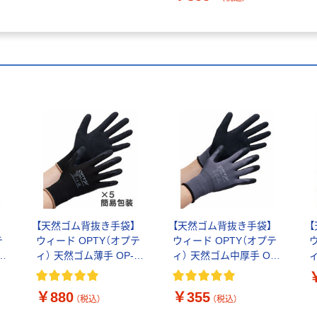
【天然ゴム背抜き手袋】
【天然ゴム背抜き手袋】
テ
ウィード OPTY（オプテ
ウィード OPTY（オプテ
ィ） 天然ゴム薄手 OP-
ィ） 天然ゴム中厚手 OP-
ィ
双
280B ブラック L 1袋（5
220 グレー M 1双
2
双入）
￥880
￥355
（税込）
（税込）