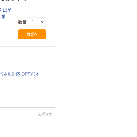
 13ゲ
工業 オ
数量
カゴへ
ネル対応 OPTY（オ
スポンサー