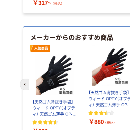
￥317~
（税込）
メーカーからのおすすめ商品
人気商品
前のスライドへ
【天然ゴム背抜き手袋】
ウィード OPTY（オプ
【天然ゴム背抜き手袋】
ィ） 天然ゴム薄手 OP-
ウィード OPTY（オプテ
280R レッド L 1袋（5
ィ） 天然ゴム薄手 OP-
入）
280B ブラック M 1袋（5
￥880
（税込）
双入）