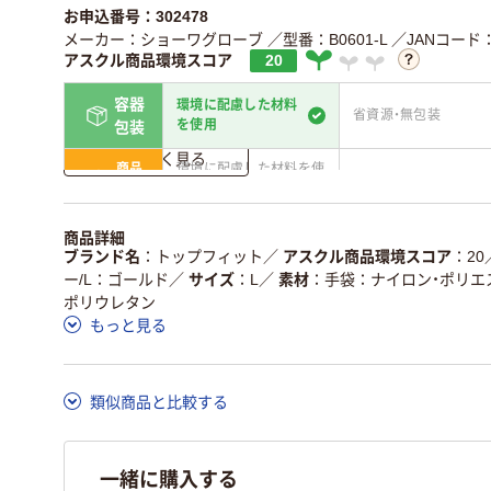
お申込番号：302478
メーカー：ショーワグローブ
／型番：B0601-L
／JANコード：4
アスクル商品環境スコア
20
容器
環境に配慮した材料
省資源・無包装
を使用
包装
詳しく見る
商品
環境に配慮した材料を使
省資源・省エネ・節水
本体
用
独自の回収スキームがあ
アスクルで資源循環し
商品詳細
仕組
る
ている
ブランド名
トップフィット
／
アスクル商品環境スコア
20
ー/L：ゴールド
／
サイズ
L
／
素材
手袋：ナイロン・ポリエ
この商品の環境配慮ポイントです。詳しくはページ下部の商品
ポリウレタン
ア詳細／加点項目
」で確認できます。
もっと見る
類似商品と比較する
一緒に購入する