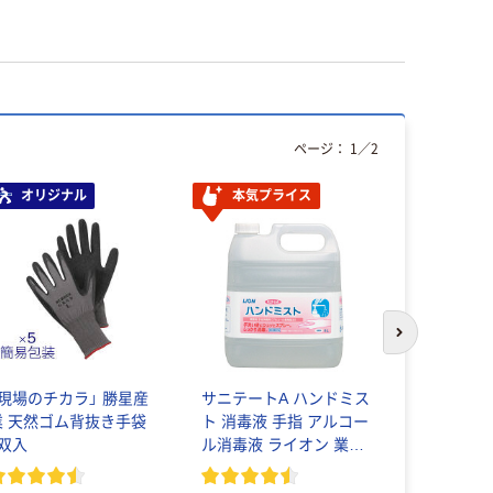
ページ：
1
／
2
オリジナル
本気プライス
オリジ
次のスライド
「現場のチカラ」 勝星産
サニテートA ハンドミス
アスクル 
業 天然ゴム背抜き手袋
ト 消毒液 手指 アルコー
パー 国内
5双入
ル消毒液 ライオン 業務
用
￥340~