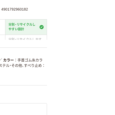
901792960182
分別・リサイクルし
やすい設計
分別・リサイクルしやす
い設計
温室効果ガスなどの削減
／
カラー
手首ゴム糸カラ
ステル・その他、すべり止め：
詳細「
アスクル商品環境スコ