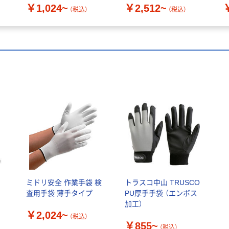
￥1,024~
￥2,512~
（税込）
（税込）
ミドリ安全 作業手袋 検
トラスコ中山 TRUSCO
査用手袋 薄手タイプ
PU厚手手袋 （エンボス
加工）
￥2,024~
（税込）
￥855~
（税込）