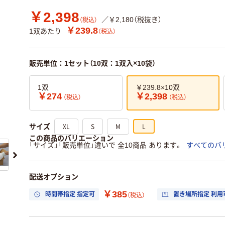
￥2,398
／￥2,180（税抜き）
（税込）
￥239.8
1双あたり
（税込）
販売単位：1セット（10双：1双入×10袋）
1双
￥239.8×10双
￥274
￥2,398
（税込）
（税込）
XL
S
M
L
サイズ
この商品のバリエーション
「サイズ」「販売単位」違いで 全10商品 あります。
すべてのバ
配送オプション
￥385
時間帯指定 指定可
置き場所指定 利用
（税込）