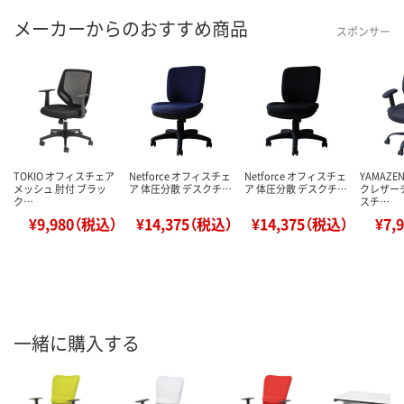
メーカーからのおすすめ商品
スポンサー
TOKIO オフィスチェア
Netforce オフィスチェ
Netforce オフィスチェ
YAMAZ
メッシュ 肘付 ブラッ
ア 体圧分散 デスクチ…
ア 体圧分散 デスクチ…
クレザー
ク…
スチ…
¥9,980（税込）
¥14,375（税込）
¥14,375（税込）
¥7,
一緒に購入する