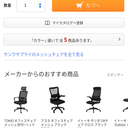
数量
カゴへ
マイカタログへ登録
5
「カラー」 違いで 全
商品あります。
サンワサプライのメッシュチェアを全て見る
メーカーからのおすすめ商品
スポンサー
TOKIO オフィスチェア
アスカ オフィスチェア
イトーキ サリダ CMチ
イトーキ
メッシュ 肘付・ヘッド
メッシュ ブラック
ェア クロス ブラック
（Salid