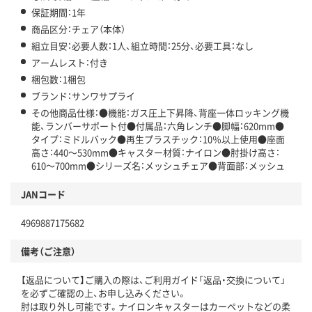
保証期間：1年
商品区分：チェア（本体）
組立目安：必要人数：1人、組立時間：25分、必要工具：なし
アームレスト：付き
梱包数：1梱包
ブランド：サンワサプライ
その他商品仕様：●機能：ガス圧上下昇降、背座一体ロッキング機
能、ランバーサポート付●付属品：六角レンチ●脚幅：620mm●
タイプ：ミドルバック●再生プラスチック：10％以上使用●座面
高さ：440～530mm●キャスター材質：ナイロン●肘掛け高さ：
610～700mm●シリーズ名：メッシュチェア●背面部：メッシュ
JANコード
4969887175682
備考（ご注意）
【返品について】ご購入の際は、ご利用ガイド「返品・交換について」
を必ずご確認の上、お申し込みください。
肘は取り外し可能です。ナイロンキャスターはカーペットなどの柔