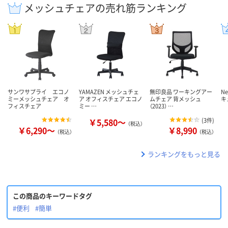
メッシュチェアの売れ筋ランキング
サンワサプライ エコノ
YAMAZEN メッシュチェ
無印良品 ワーキングアー
N
ミーメッシュチェア オ
ア オフィスチェア エコノ
ムチェア 背メッシュ
キ
フィスチェア
ミー …
（2023） …
￥5,580～
(
3件
)
（税込）
￥6,290～
￥8,990
（税込）
（税込）
ランキングをもっと見る
この商品のキーワードタグ
#便利
#簡単