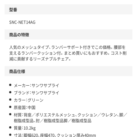
型番
SNC-NET14AG
商品の特徴
人気のメッシュタイプ、ランバーサポート付きでこの価格。腰部を
支えるランバークッション付。まとめ買いにもおすすめ。コスト削
減に貢献するリーズナブルチェア。
商品仕様
メーカー：サンワサプライ
ブランド：サンワサプライ
カラー：グリーン
原産国：中国
材質：背座／ポリエステルメッシュ、クッション／ウレタン、脚／
樹脂成型品、肘／樹脂成型品脚／樹脂成型品
質量：10.2kg
寸法：脚幅620、座幅470、クッション厚み40mm