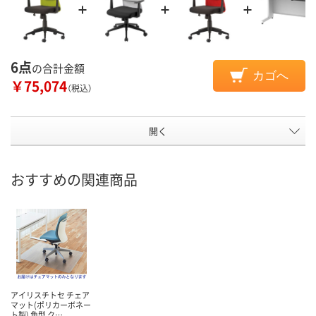
6点
の合計金額
カゴへ
￥75,074
（税込）
開く
おすすめの関連商品
アイリスチトセ チェア
マット(ポリカーボネー
ト製) 角型 ク…