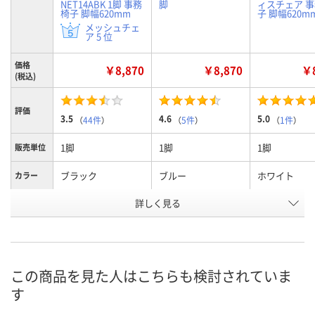
NET14ABK 1脚 事務
脚
ィスチェア 
椅子 脚幅620mm
子 脚幅620m
メッシュチェ
ア 5 位
価格
￥8,870
￥8,870
￥8
(税込)
評価
3.5
4.6
5.0
（
44件
）
（
5件
）
（
1件
）
1脚
1脚
1脚
販売単位
ブラック
ブルー
ホワイト
カラー
お申込番
詳しく見る
307563
P116508
P692880
号
あり
入荷待ち
4点
在庫
8月11日（火）
8月11日（火）
お届け日
この商品を見た人はこちらも検討されていま
す
数量
数量
お取り扱い終了しま