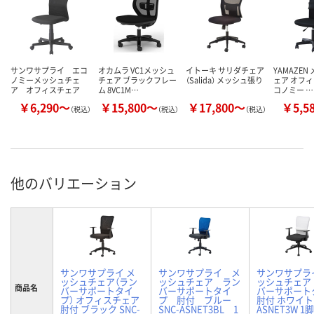
サンワサプライ エコ
オカムラ VC1メッシュ
イトーキ サリダチェア
YAMAZEN
ノミーメッシュチェ
チェア ブラックフレー
（Salida） メッシュ張り
ェア オフィ
ア オフィスチェア
ム 8VC1M…
コノミー …
￥6,290～
￥15,800～
￥17,800～
￥5,5
（税込）
（税込）
（税込）
他のバリエーション
サンワサプライ メ
サンワサプライ メ
サンワサプラ
ッシュチェア（ラン
ッシュチェア ラン
ッシュチェア
商品名
バーサポートタイ
バーサポートタイ
バーサポート
プ） オフィスチェア
プ 肘付 ブルー
肘付 ホワイト 
肘付 ブラック SNC-
SNC-ASNET3BL 1
ASNET3W 1