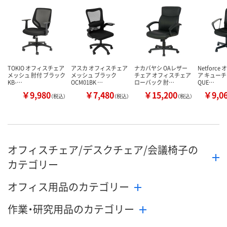
した
カゴへ
カ
TOKIO オフィスチェア
アスカ オフィスチェア
ナカバヤシ OAレザー
Netforc
メッシュ 肘付 ブラック
メッシュ ブラック
チェア オフィスチェア
ア キューチ
KB-…
OCM01BK …
ローバック 肘…
QUE…
￥9,980
￥7,480
￥15,200
￥9,0
（税込）
（税込）
（税込）
オフィスチェア/デスクチェア/会議椅子の
カテゴリー
オフィス用品のカテゴリー
作業・研究用品のカテゴリー