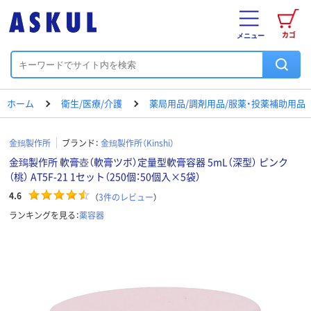
カゴ
メニュー
ホーム
衛生/医療/介護
薬局用品/調剤用品/服薬・投薬補助用品
金鵄製作所
ブランド：
金鵄製作所（Kinshi）
金鵄製作所 軟膏壺（軟膏ツボ）定量型軟膏容器 5mL（深型） ピンク
（桃） AT5F-21 1セット（250個：50個入×5袋）
4.6
（
3
件のレビュー
）
ランキングを見る：
薬容器