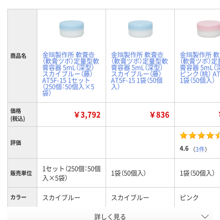
金鵄製作所 軟膏壺
金鵄製作所 軟膏壺
金鵄製作所 
商品名
（軟膏ツボ）定量型軟
（軟膏ツボ）定量型軟
（軟膏ツボ）定
膏容器 5mL（深型）
膏容器 5mL（深型）
膏容器 5mL（
スカイブルー（藤）
スカイブルー（藤）
ピンク（桃） AT
AT5F-15 1セット
AT5F-15 1袋（50個
1袋（50個入）
（250個：50個入×5
入）
袋）
価格
￥3,792
￥836
(税込)
評価
4.6
（
3件
）
1セット（250個：50個
1袋（50個入）
1袋（50個入）
販売単位
入×5袋）
スカイブルー
スカイブルー
ピンク
カラー
お申込番
詳しく見る
3124164
8263634
8263652