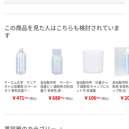
号
在庫
お届け日
この商品を見た人はこちらも検討されていま
現在ご注文いただけ
現在ご注文いただけ
現在ご注文い
す
ません
ません
ません
ケーエム化学 クリア
金鵄製作所 マーカー
金鵄製作所 計量カッ
金鵄製作所 
ボトル投薬瓶 カラーメ
投薬ビン 調剤用 凹形目
プ 調剤用 キャップにセ
剤用 本体色
モリ 青色目盛り …
盛り 本体色:透…
ット可 未滅菌
ップ色:白 
￥471～
￥688～
￥106～
￥2
（税込）
（税込）
（税込）
薬容器のカテゴリー