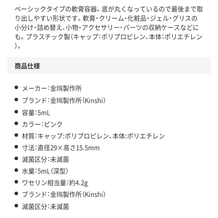
ベーシックタイプの軟膏容器。底が丸くなっているので最後まで取
り出しやすい形状です。軟膏・クリーム・化粧品・ジェル・グリスの
小分け・詰め替え、小物・アクセサリー・パーツの収納ケースなどに
も。プラスチック製（キャップ：ポリプロピレン、本体：ポリエチレン
）。
商品仕様
メーカー：金鵄製作所
ブランド：金鵄製作所（Kinshi）
容量：5mL
カラー：ピンク
材質：キャップ:ポリプロピレン、本体:ポリエチレン
寸法：直径29×高さ15.5mm
滅菌区分：未滅菌
水量：5mL（深型）
ワセリン相当量：約4.2g
ブランド：金鵄製作所（Kinshi）
滅菌区分：未滅菌