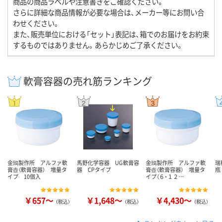
商品の商品ラベルや注意書きをご確認ください。
さらに詳細な商品情報が必要な場合は、メーカー等にお問い合
わせください。
また、販売単位における「セット」表記は、箱でのお届けをお約束
するものではありません。あらかじめご了承ください。
軟膏容器の売れ筋ランキング
金鵄製作所 アルファ軟
馬野化学容器 UG軟膏容
金鵄製作所 アルファ軟
瑞
膏壺（軟膏容器） 増量タ
器 CPタイプ
膏壺（軟膏容器） 増量タ
瓶
イプ 10個入
イプ（６・１２…
￥657～
￥1,648～
￥4,430～
（税込）
（税込）
（税込）