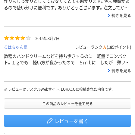
作りもしっかりとしててお安くてとても助かります。色も種類があ
るので使い分けに便利です。ありがとうございます。注文してから
届くのも早いです。追跡調査も判り易く親切だと思います。
続きを見る
2015年3月7日
ろはちゃん様
レビューランク
A
(185ポイント)
数種のハンドクリームなどを持ち歩きするのに 軽量でコンパク
ト。１ｇでも 軽い方が良かったので ５ｍｌに したが 薄いの
で 開けにくいかも。次回は 10ｍｌに する予定。沢山あるの
続きを見る
で 使い捨てでも良いかな。衛生的にもその方が良い？ ワセリ
ン オロナイン ハンドクリーム など 小分けして 持参できる
のは便利。一本そのままバッグに入れる人が多いけど 重くかさば
※
レビューはアスクルWebサイト、LOHACOに投稿された内容です。
りますし 一日に使用するのは 少量ですしね。色 量と 選べる
のが嬉しい。全部の色がミックスされたパックも 作って欲しい。
この商品のレビューを全て見る
量も 色々とか バラエティに富ませて パックしたらどうか
な？
レビューを書く