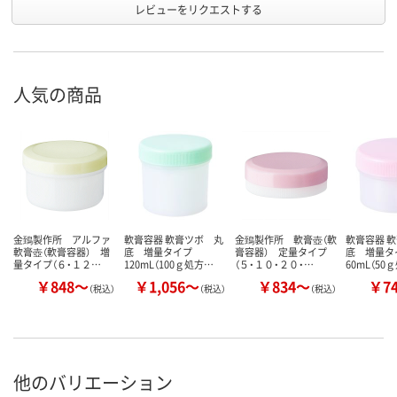
レビューをリクエストする
人気の商品
金鵄製作所 アルファ
軟膏容器 軟膏ツボ 丸
金鵄製作所 軟膏壺（軟
軟膏容器 
軟膏壺（軟膏容器） 増
底 増量タイプ
膏容器） 定量タイプ
底 増量タ
量タイプ（６・１２…
120mL（100ｇ処方…
（５・１０・２０・…
60mL（5
￥848～
￥1,056～
￥834～
￥7
（税込）
（税込）
（税込）
他のバリエーション