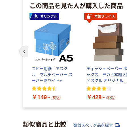
この商品を見た人が購入した商品
オリジナル
本気プライス
前のスライドへ
コピー用紙 アスク
ティッシュペーパー 
ル マルチペーパー ス
ックス モカ 200組 5
ーパーホワイト+
アスクル オリジナル
ィッシュ PEFC認証
￥149~
￥428~
（税込）
（税込）
類似商品と比較
類似スペック品を探す