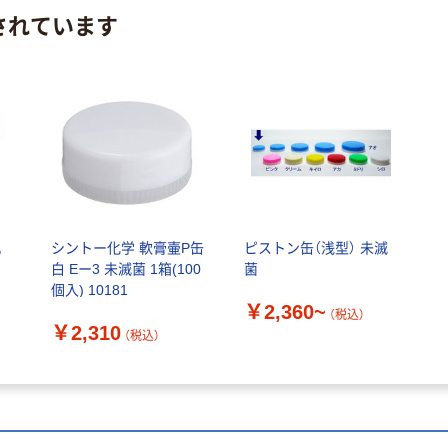
されています
丸
シントー化学 軟膏壷P缶
ピストン缶（浅型） 未滅
白 Eー3 未滅菌 1箱(100
菌
用
個入) 10181
￥2,360~
）
（税込）
￥2,310
（税込）