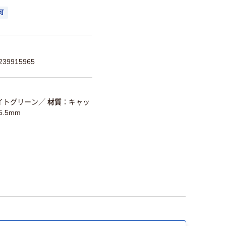
可
39915965
イトグリーン
／
材質
キャッ
5.5mm