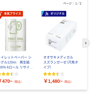
ページ：
1
／
2
本気プライス
オリジナル
本気プ
次のスライド
トイレットペーパー シ
オオサキメディカル
ティッシュ
ングル120ｍ 再生紙
スズランガーゼ（尺角タ
ックス コ
00% 6ロール リサイク
イプ）
ズ 150組
ル100 芯あり FSC認
トコンパクト
証
証
￥470~
￥1,480~
￥298~
（税込）
（税込）