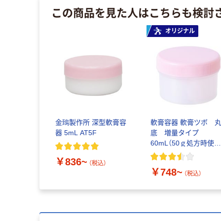
この商品を見た人はこちらも検討
オリジナル
金鵄製作所 深型軟膏容
軟膏容器 軟膏ツボ 
器 5mL AT5F
底 増量タイプ
60mL（50ｇ処方時使
サイズ） 1袋（20個入
￥836~
（税込）
￥748~
（税込）