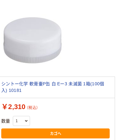
シントー化学 軟膏壷P缶 白 Eー3 未滅菌 1箱(100個
入) 10181
￥2,310
（税込）
数量
カゴへ