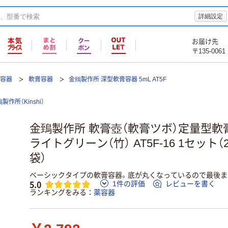
詳細設定
お届け先
〒135-0061
薬容器
軟膏容器
金鵄製作所 深型軟膏容器 5mL AT5F
製作所（Kinshi）
金鵄製作所 軟膏壺（軟膏ツボ）定量型軟膏
ライトグリーン（竹） AT5F-16 1セット（
袋）
ベーシックタイプの軟膏容器。底が丸くなっているので最後ま
5.0
1件の評価
レビューを書く
ランキングをみる
薬容器