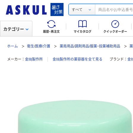
すべて
カテゴリー
履歴・再注文
マイカタログ
クイックオーダー
ホーム
衛生/医療/介護
薬局用品/調剤用品/服薬・投薬補助用品
メーカー
金鵄製作所
金鵄製作所の薬容器を全て見る
ブランド
金鵄