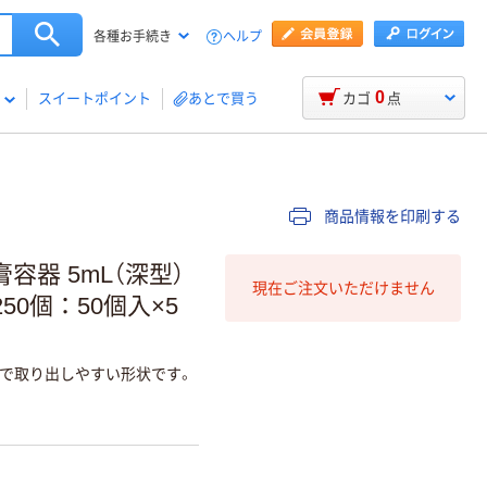
ヘルプ
各種お手続き
0
スイートポイント
あとで買う
カゴ
点
商品情報を印刷する
容器 5mL（深型）
現在ご注文いただけません
250個：50個入×5
で取り出しやすい形状です。