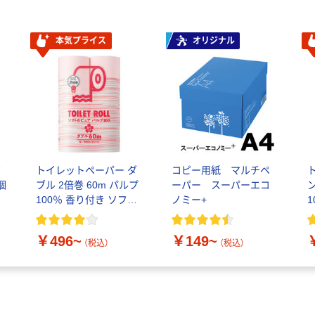
本気プライス
オリジナル
ボ
トイレットペーパー ダ
コピー用紙 マルチペ
個
ブル 2倍巻 60m パルプ
ーパー スーパーエコ
テ
100％ 香り付き ソフト&
ノミー+
1
ピュア オリジナル
￥496~
￥149~
（税込）
（税込）