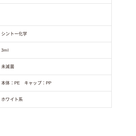
シントー化学
3ml
未滅菌
本体：PE キャップ：PP
ホワイト系