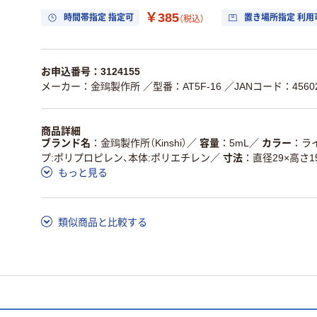
￥385
時間帯指定 指定可
置き場所指定 利用
（税込）
お申込番号：3124155
メーカー：金鵄製作所
／型番：AT5F-16
／JANコード：45602
商品詳細
ブランド名
金鵄製作所（Kinshi）
／
容量
5mL
／
カラー
ラ
プ:ポリプロピレン、本体:ポリエチレン
／
寸法
直径29×高さ1
もっと見る
類似商品と比較する